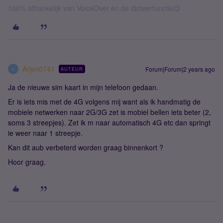
100% afhankelijk van VoiceOver en de dicteerfunctie😉
Arjen0741
Forum|Forum|2 years ago
AUTEUR
A
Ja de nieuwe sim kaart in mijn telefoon gedaan.
Er is iets mis met de 4G volgens mij want als ik handmatig de
mobiele netwerken naar 2G/3G zet is mobiel bellen iets beter (2,
soms 3 streepjes). Zet ik m naar automatisch 4G etc dan springt
ie weer naar 1 streepje.
Kan dit aub verbeterd worden graag binnenkort ?
Hoor graag.