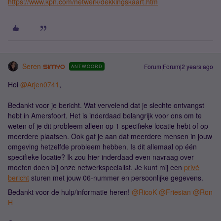
https://www.kpn.com/netwerk/dekkingskaart.htm
Seren
Forum|Forum|2 years ago
ANTWOORD
Hoi
@Arjen0741
,
Bedankt voor je bericht. Wat vervelend dat je slechte ontvangst
hebt in Amersfoort. Het is inderdaad belangrijk voor ons om te
weten of je dit probleem alleen op 1 specifieke locatie hebt of op
meerdere plaatsen. Ook gaf je aan dat meerdere mensen in jouw
omgeving hetzelfde probleem hebben. Is dit allemaal op één
specifieke locatie? Ik zou hier inderdaad even navraag over
moeten doen bij onze netwerkspecialist. Je kunt mij een
privé
bericht
sturen met jouw 06-nummer en persoonlijke gegevens.
Bedankt voor de hulp/informatie heren!
@RicoK
@Friesian
@Ron
H