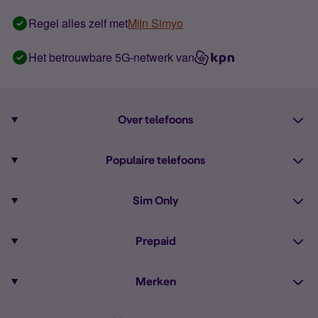
Regel alles zelf met
Mijn Simyo
Het betrouwbare 5G-netwerk van
Over telefoons
Abonnement met telefoon
Populaire telefoons
Informatie over telefoons
Pixel 10
Sim Only
Alle telefoons
Pixel 9a
Sim Only
Prepaid
iPhone 16
Sim Only internet
Prepaid
iPhone 16e
Merken
Onbeperkt bellen
Bestel Prepaid simkaart
iPhone 15
Apple
Zakelijk Sim Only abonnement