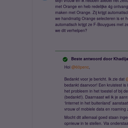
Mijn vrouw en ik hebben allebei het zel
met Orange en heb redelijke 4g ontvang
maken met Orange. Zij krijgt automatisc
we handmatig Orange selecteren is er 
automatisch krijgt ze F-Bouygues met ze
we dit verhelpen?
Beste antwoord door
Khadij
Hoi ​
@60penc
,
Bedankt voor je bericht. Ik zie dat ​
bedankt daarvoor! Een kruistest is
het probleem in het toestel of bij de 
(bedankt!). Daarnaast wil ik je aa
‘Internet in het buitenland’ aanstaa
vrouw of mobiele data en roaming z
Mocht dit allemaal goed staan inge
opnieuw in te stellen. Via ondersta