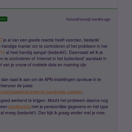
Forum|Forum|2 months ago
ORD
D
je al van een goede reactie heeft voorzien, bedankt
n handige manier om te controleren of het probleem in het
12
al heel handig aangaf (bedankt!). Daarnaast wil ik je
e controleren of ‘Internet in het buitenland’ aanstaat in
l van je vrouw of mobiele data en roaming zijn
, dan raad ik aan om de APN-instellingen opnieuw in te
hiervoor de juiste
vice/toestelhulp/internet-handmatig-instellen
r goed werkend te krijgen. Mocht het probleem daarna nog
t een
privébericht
met je persoonlijke gegevens en het type
l vroeg (bedankt!). Dan kijk ik graag verder met je mee.