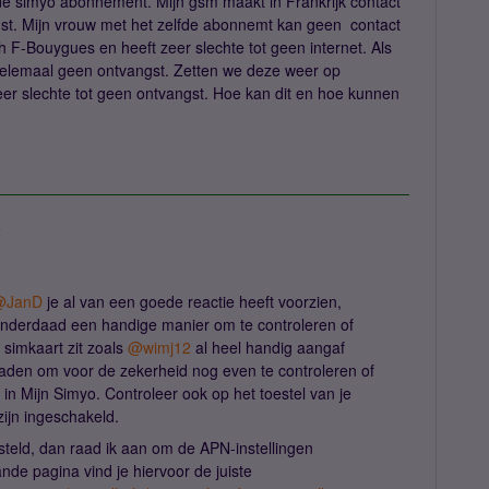
fde simyo abonnement. Mijn gsm maakt in Frankrijk contact
st. Mijn vrouw met het zelfde abonnemt kan geen contact
h F-Bouygues en heeft zeer slechte tot geen internet. Als
helemaal geen ontvangst. Zetten we deze weer op
er slechte tot geen ontvangst. Hoe kan dit en hoe kunnen
a
@JanD
je al van een goede reactie heeft voorzien,
 inderdaad een handige manier om te controleren of
simkaart zit zoals ​
@wimj12
al heel handig aangaf
nraden om voor de zekerheid nog even te controleren of
t in Mijn Simyo. Controleer ook op het toestel van je
ijn ingeschakeld.
steld, dan raad ik aan om de APN-instellingen
ande pagina vind je hiervoor de juiste