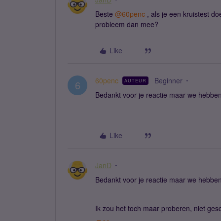
Beste ​
@60penc
, als je een kruistest do
probleem dan mee?
Like
60penc
Beginner
AUTEUR
6
Bedankt voor je reactie maar we hebben b
Like
JanD
Bedankt voor je reactie maar we hebben b
Ik zou het toch maar proberen, niet gesch