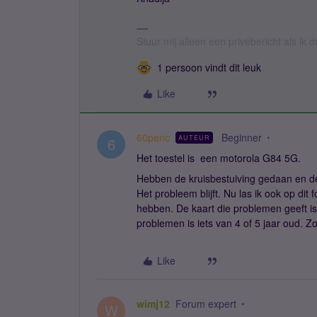
Stuur mij alleen een privébericht als ik 
1 persoon vindt dit leuk
Like
60penc
Beginner
AUTEUR
6
Het toestel is een motorola G84 5G.
Hebben de kruisbestuiving gedaan en de 
Het probleem blijft. Nu las ik ook op dit
hebben. De kaart die problemen geeft is
problemen is iets van 4 of 5 jaar oud. Z
Like
wimj12
Forum expert
W