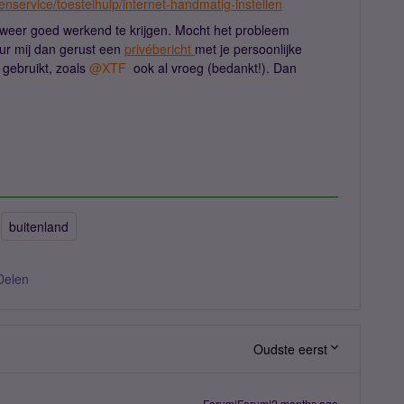
enservice/toestelhulp/internet-handmatig-instellen
g weer goed werkend te krijgen. Mocht het probleem
ur mij dan gerust een
privébericht
met je persoonlijke
gebruikt, zoals ​
@XTF
ook al vroeg (bedankt!). Dan
buitenland
Delen
Oudste eerst
Forum|Forum|2 months ago