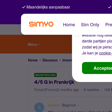
Maandelijks aanpasbaar
De coo
Home
Sim Only
Pre
Wij gebruiken co
website nog beter
derde partijen p
Menu
zodat wij je pers
Je kan je
cookie-
Home
Diensten
Internet, 4G en 5G
4/5 G in 
Accepte
BEANTWOORD
4/5 G in Frankrijk
Forum|Forum|2 months ago
8 reacties
109 
60penc
Beginner
6