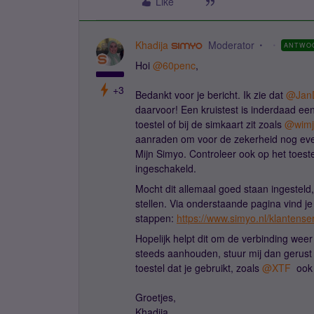
Like
Khadija
Moderator
ANTWO
Hoi ​
@60penc
,
+3
Bedankt voor je bericht. Ik zie dat ​
@Jan
daarvoor! Een kruistest is inderdaad ee
toestel of bij de simkaart zit zoals ​
@wimj
aanraden om voor de zekerheid nog even t
Mijn Simyo. Controleer ook op het toeste
ingeschakeld.
Mocht dit allemaal goed staan ingesteld
stellen. Via onderstaande pagina vind je 
stappen:
https://www.simyo.nl/klantenser
Hopelijk helpt dit om de verbinding wee
steeds aanhouden, stuur mij dan gerus
toestel dat je gebruikt, zoals ​
@XTF
ook a
Groetjes,
Khadija