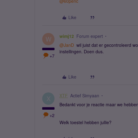
@60penc
Like
wimj12
Forum expert
W
@JanD
wil juist dat er gecontroleerd wor
instellingen. Doen dus.
+7
Like
XTF
Actief Simyaan
X
Bedankt voor je reactie maar we hebben b
+2
Welk toestel hebben jullie?