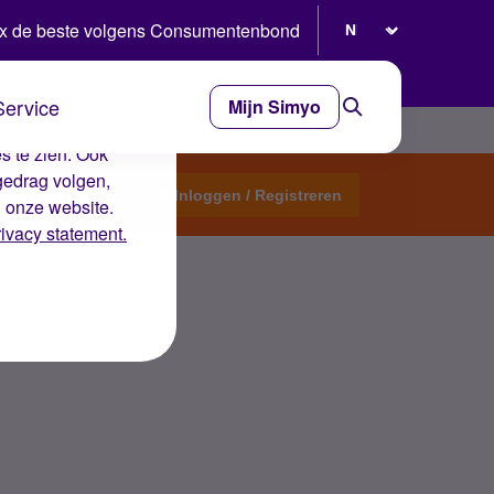
Selecteer taal
x de beste volgens Consumentenbond
Service
Mijn Simyo
e ervaring op de
s te zien. Ook
gedrag volgen,
Start een topic
Inloggen / Registreren
n onze website.
rivacy statement.