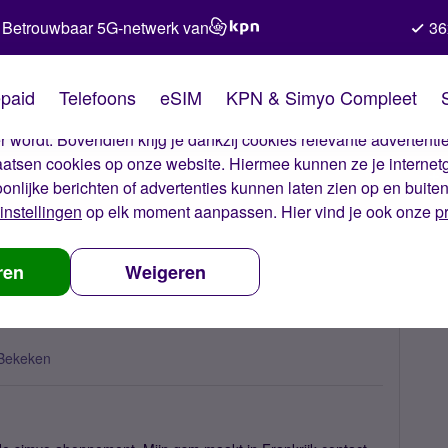
Betrouwbaar 5G-netwerk van
36
kies van Simyo
paid
Telefoons
eSIM
KPN & Simyo Compleet
okies op onze website. Met deze cookies zorgen wij ervoor dat j
 wordt. Bovendien krijg je dankzij cookies relevante advertentie
laatsen cookies op onze website. Hiermee kunnen ze je internet
oonlijke berichten of advertenties kunnen laten zien op en buite
instellingen
op elk moment aanpassen. Hier vind je ook onze
p
Frankrijk
ren
Weigeren
Bekeken