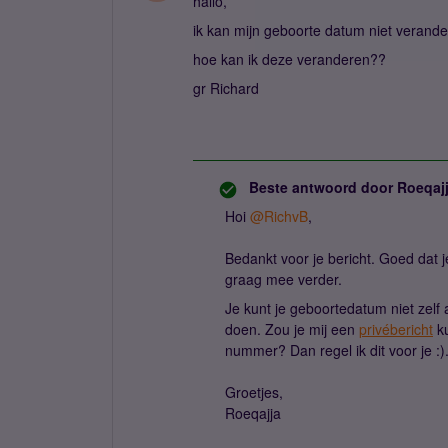
hallo,
ik kan mijn geboorte datum niet verandere
hoe kan ik deze veranderen??
gr Richard
Beste antwoord door
Roeqaj
Hoi
@RichvB
,
Bedankt voor je bericht. Goed dat j
graag mee verder.
Je kunt je geboortedatum niet zelf 
doen. Zou je mij een
privébericht
ku
nummer? Dan regel ik dit voor je :)
Groetjes,
Roeqajja