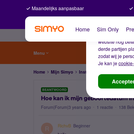
Maandelijks aanpasbaar
De coo
Home
Sim Only
Pre
Wij gebruiken co
website nog beter
derde partijen p
Menu
zodat wij je pers
Je kan je
cookie-
Home
Mijn Simyo
Instellingen
Hoe kan ik m
Accepte
BEANTWOORD
Hoe kan ik mijn geboortedatum i
Forum|Forum|3 years ago
1 reactie
138 Be
RichvB
Beginner
R