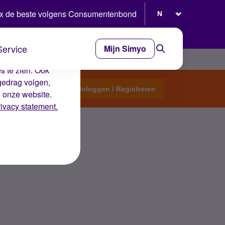
Selecteer taal
x de beste volgens Consumentenbond
Service
Mijn Simyo
e ervaring op de
s te zien. Ook
gedrag volgen,
Start een topic
Inloggen / Registreren
n onze website.
rivacy statement.