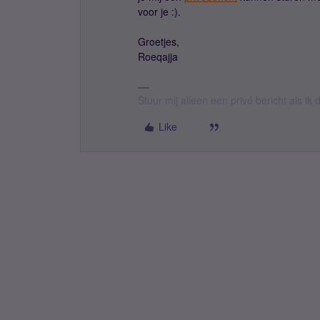
voor je :).
Groetjes,
Roeqajja
Stuur mij alleen een privé bericht als i
Like