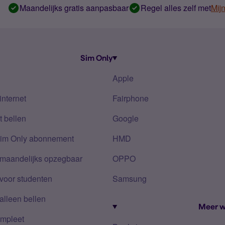
Maandelijks gratis aanpasbaar
Regel alles zelf met
Mij
Sim Only
Apple
internet
Fairphone
 bellen
Google
Sim Only abonnement
HMD
 maandelijks opzegbaar
OPPO
voor studenten
Samsung
alleen bellen
Meer w
mpleet