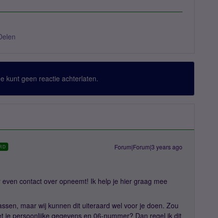
Delen
 Je kunt geen reactie achterlaten.
Forum|Forum|3 years ago
RD
r even contact over opneemt! Ik help je hier graag mee
assen, maar wij kunnen dit uiteraard wel voor je doen. Zou
 je persoonlijke gegevens en 06-nummer? Dan regel ik dit