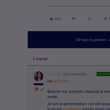
Like
Dit topic is gesloten.
1 reactie
Roeqajja
Oud-moderator
ANTWOO
Hoi
@RichvB
,
+7
Bedankt voor je bericht. Goed dat je hie
verder.
Je kunt je geboortedatum niet zelf aanp
je mij een
privébericht
kunnen sturen met