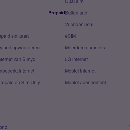
Dual sim
Buitenland
Prepaid
VriendenDeal
epaid simkaart
eSIM
tegoed opwaarderen
Meerdere nummers
nternet van Simyo
5G internet
nbeperkt internet
Mobiel internet
Prepaid en Sim Only
Mobiel abonnement
bond