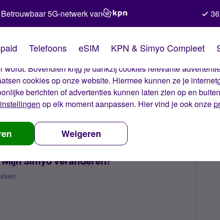
Betrouwbaar 5G-netwerk van
36
kies van Simyo
paid
Telefoons
eSIM
KPN & Simyo Compleet
okies op onze website. Met deze cookies zorgen wij ervoor dat j
 wordt. Bovendien krijg je dankzij cookies relevante advertentie
laatsen cookies op onze website. Hiermee kunnen ze je internet
oonlijke berichten of advertenties kunnen laten zien op en buite
instellingen
op elk moment aanpassen. Hier vind je ook onze
p
ijn geboortedatum in Mijn Simyo veranderen?
ren
Weigeren
n Mijn Simyo veranderen?
keken