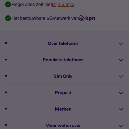
Regel alles zelf met
Mijn Simyo
Het betrouwbare 5G-netwerk van
Over telefoons
Abonnement met telefoon
Populaire telefoons
Informatie over telefoons
Pixel 10
Sim Only
Alle telefoons
Pixel 9a
Sim Only
Prepaid
iPhone 16
Sim Only internet
Prepaid
iPhone 16e
Merken
Onbeperkt bellen
Bestel Prepaid simkaart
iPhone 15
Apple
Zakelijk Sim Only abonnement
Meer weten over
Prepaid tegoed opwaarderen
iPhone 14 Refurbished