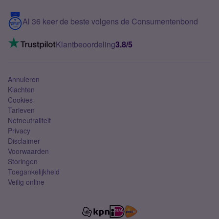
Blog
5G internet
Contact
Al 36 keer de beste volgens de Consumentenbond
Mobiel internet
VoLTE 4G bellen
Klantbeoordeling
3.8/5
Mobiel abonnement
Simkaart
Annuleren
Klachten
Cookies
Tarieven
Netneutraliteit
Privacy
Disclaimer
Voorwaarden
Storingen
Toegankelijkheid
Veilig online