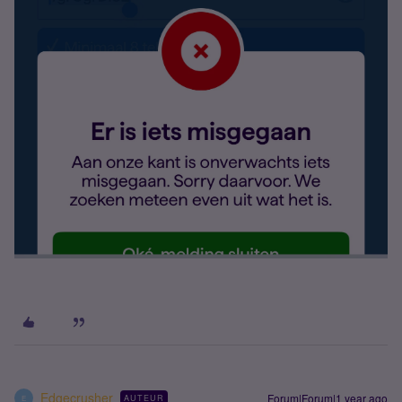
Edgecrusher
Forum|Forum|1 year ago
AUTEUR
E