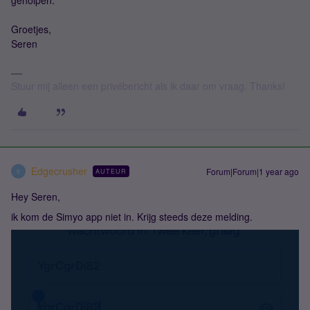
geholpen.
Groetjes,
Seren
Stuur mij alleen een privébericht als ik daar om vraag. Thanks!
Edgecrusher
Forum|Forum|1 year ago
AUTEUR
E
Hey Seren,
ik kom de Simyo app niet in. Krijg steeds deze melding.