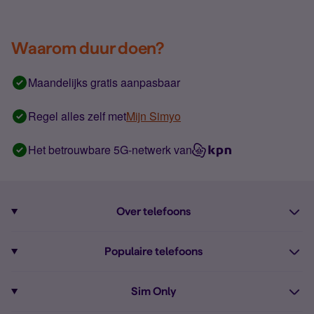
Waarom duur doen?
Maandelijks gratis aanpasbaar
Regel alles zelf met
Mijn Simyo
Het betrouwbare 5G-netwerk van
Over telefoons
Abonnement met telefoon
Populaire telefoons
Informatie over telefoons
Pixel 10
Sim Only
Alle telefoons
Pixel 9a