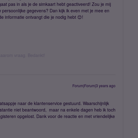
at pas in als je de simkaart hebt geactiveerd! Zou je mij
 persoonlijke gegevens? Dan kijk ik even met je mee en
e informatie ontvangt die je nodig hebt 😊!
k daarom vraag. Bedankt!
Forum|Forum|3 years ago
atsappje naar de klantenservice gestuurd. Waarschijnlijk
nstantie niet beantwoord, maar na enkele dagen heb ik toch
gisteren opgelost. Dank voor de reactie en met vriendelijke