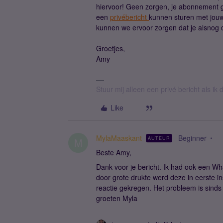
hiervoor! Geen zorgen, je abonnement ga
een
privébericht
kunnen sturen met jouw
kunnen we ervoor zorgen dat je alsnog d
Groetjes,
Amy
Stuur mij alleen een privé bericht als i
Like
MylaMaaskant
Beginner
AUTEUR
M
Beste Amy,
Dank voor je bericht. Ik had ook een Wh
door grote drukte werd deze in eerste i
reactie gekregen. Het probleem is sinds 
groeten Myla