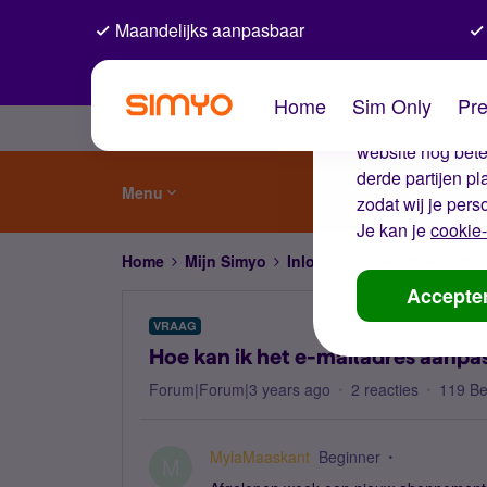
Maandelijks aanpasbaar
De coo
Home
Sim Only
Pre
Wij gebruiken co
website nog beter
derde partijen p
Menu
zodat wij je pers
Je kan je
cookie-
Home
Mijn Simyo
Inloggen en wachtwoord
Accepte
VRAAG
Hoe kan ik het e-mailadres aanpa
Forum|Forum|3 years ago
2 reacties
119 B
MylaMaaskant
Beginner
M