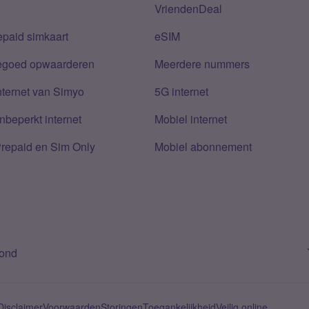
VriendenDeal
epaid simkaart
eSIM
tegoed opwaarderen
Meerdere nummers
nternet van Simyo
5G internet
nbeperkt internet
Mobiel internet
Prepaid en Sim Only
Mobiel abonnement
bond
Disclaimer
Voorwaarden
Storingen
Toegankelijkheid
Veilig online