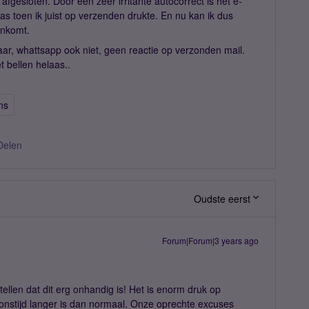
esloten. Door een zeer irritante autocorrect is het e-
pas toen ik juist op verzenden drukte. En nu kan ik dus
ankomt.
aar, whattsapp ook niet, geen reactie op verzonden mail.
t bellen helaas..
ns
Delen
Oudste eerst
Forum|Forum|3 years ago
tellen dat dit erg onhandig is! Het is enorm druk op
onstijd langer is dan normaal. Onze oprechte excuses