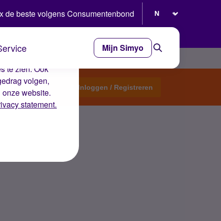
Selecteer taal
x de beste volgens Consumentenbond
Service
Mijn Simyo
e ervaring op de
s te zien. Ook
gedrag volgen,
Start een topic
Inloggen / Registreren
n onze website.
rivacy statement.
g?