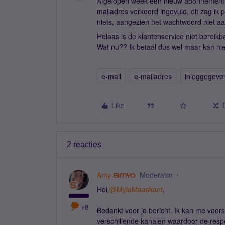
Afgelopen week een nieuw abonnement afg
mailadres verkeerd ingevuld, dit zag ik 
niets, aangezien het wachtwoord niet a
Helaas is de klantenservice niet bereikb
Wat nu?? Ik betaal dus wel maar kan nie
e-mail
e-mailadres
inloggegeve
Like
2 reacties
Amy
Moderator
Hoi
@MylaMaaskant
,
+8
Bedankt voor je bericht. Ik kan me voors
verschillende kanalen waardoor de resp