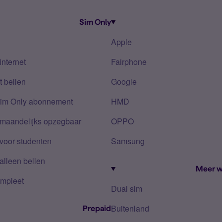
Sim Only
Apple
internet
Fairphone
 bellen
Google
Sim Only abonnement
HMD
 maandelijks opzegbaar
OPPO
voor studenten
Samsung
alleen bellen
Meer w
mpleet
Dual sim
Buitenland
Prepaid