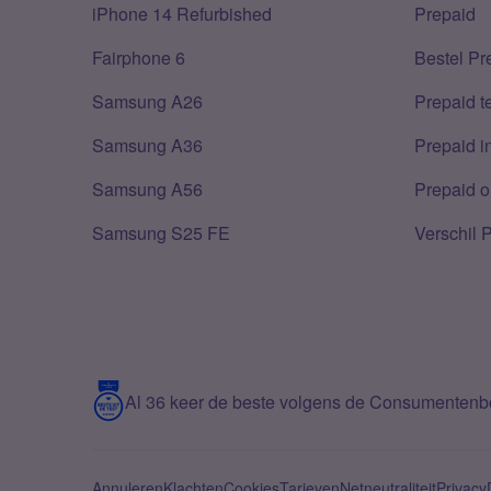
iPhone 14 Refurbished
Prepaid
Fairphone 6
Bestel Pr
Samsung A26
Prepaid 
Samsung A36
Prepaid i
Samsung A56
Prepaid o
Samsung S25 FE
Verschil 
Al 36 keer de beste volgens de Consumenten
Annuleren
Klachten
Cookies
Tarieven
Netneutraliteit
Privacy