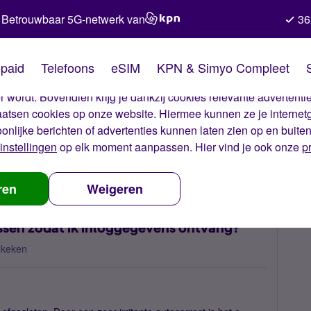
Betrouwbaar 5G-netwerk van
36
kies van Simyo
paid
Telefoons
eSIM
KPN & Simyo Compleet
okies op onze website. Met deze cookies zorgen wij ervoor dat j
 wordt. Bovendien krijg je dankzij cookies relevante advertentie
laatsen cookies op onze website. Hiermee kunnen ze je internet
oonlijke berichten of advertenties kunnen laten zien op en buite
instellingen
op elk moment aanpassen. Hier vind je ook onze
p
Hoe kan ik het e-mailadres aanpassen zodat ik inloggegevens ontvan
ren
Weigeren
ssen zodat ik inloggegevens ontvang?
ekeken