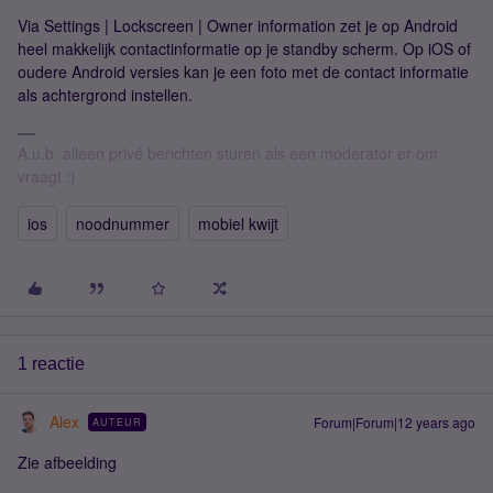
Via Settings | Lockscreen | Owner information zet je op Android
heel makkelijk contactinformatie op je standby scherm. Op iOS of
oudere Android versies kan je een foto met de contact informatie
als achtergrond instellen.
A.u.b. alleen privé berichten sturen als een moderator er om
vraagt :)
ios
noodnummer
mobiel kwijt
1 reactie
Alex
Forum|Forum|12 years ago
AUTEUR
Zie afbeelding