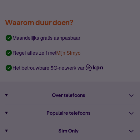
Waarom duur doen?
Maandelijks gratis aanpasbaar
Regel alles zelf met
Mijn Simyo
Het betrouwbare 5G-netwerk van
Over telefoons
Abonnement met telefoon
Populaire telefoons
Informatie over telefoons
Pixel 10
Sim Only
Alle telefoons
Pixel 9a