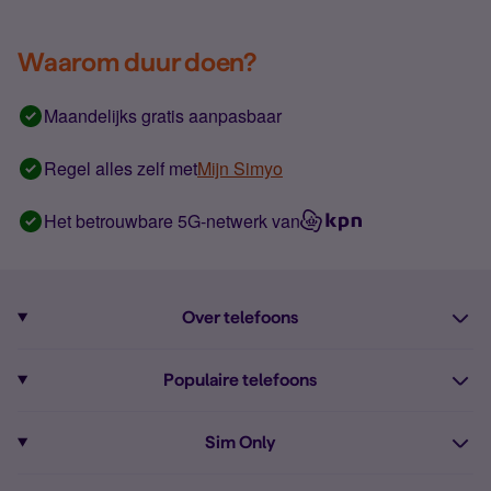
Waarom duur doen?
Maandelijks gratis aanpasbaar
Regel alles zelf met
Mijn Simyo
Het betrouwbare 5G-netwerk van
Over telefoons
Abonnement met telefoon
Populaire telefoons
Informatie over telefoons
Pixel 10
Sim Only
Alle telefoons
Pixel 9a
Sim Only