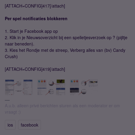
[ATTACH=CONFIG]417[/attach]
Per spel notificaties blokkeren
1. Start je Facebook app op
2. Klik in je Nieuwsoverzicht bij een spelletjesverzoek op ? (pijltje
naar beneden).
3. Kies het Rondje met de streep, Verberg alles van (bv) Candy
Crush)
[ATTACH=CONFIG]419[/attach]
A.u.b. alleen privé berichten sturen als een moderator er om
vraagt :)
ios
facebook