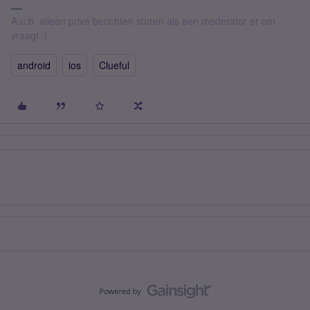
A.u.b. alleen privé berichten sturen als een moderator er om
vraagt :)
android
ios
Clueful