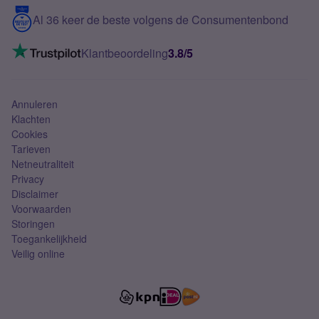
5G internet
Contact
Al 36 keer de beste volgens de Consumentenbond
Mobiel internet
VoLTE 4G bellen
Klantbeoordeling
3.8/5
Mobiel abonnement
Simkaart
Annuleren
Klachten
Cookies
Tarieven
Netneutraliteit
Privacy
Disclaimer
Voorwaarden
Storingen
Toegankelijkheid
Veilig online