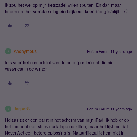
Ik zou het wel op mijn fietszadel willen spuiten. En dan maar
hopen dat het verrekte ding eindelijk een keer droog is/blijft... 😛
Anonymous
Forum|Forum|11 years ago
A
Iets voor het contactslot van de auto (portier) dat die niet
vastvriest in de winter.
JasperS
Forum|Forum|11 years ago
J
Helaas zit er een barst in het scherm van mijn iPad. Ik heb er op
het moment een stuck duckttape op zitten, maar het lijkt me dat
NeverWet een betere oplossing is. Natuurlijk zal ik hem niet in