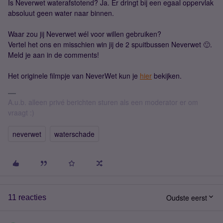
Is Neverwet waterafstotend? Ja. Er dringt bij een egaal oppervlak
absoluut geen water naar binnen.
Waar zou jij Neverwet wél voor willen gebruiken?
Vertel het ons en misschien win jij de 2 spuitbussen Neverwet 🙂.
Meld je aan in de comments!
Het originele filmpje van NeverWet kun je
hier
bekijken.
A.u.b. alleen privé berichten sturen als een moderator er om
vraagt :)
neverwet
waterschade
Oudste eerst
11 reacties