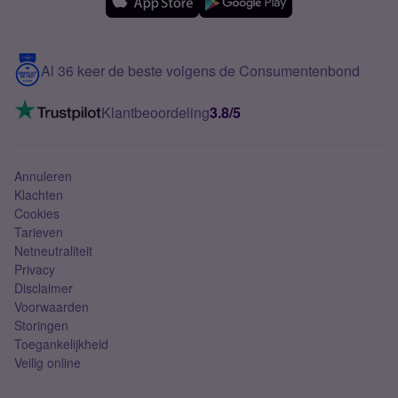
Samsung
Meerdere nummers
Samsung S25 FE
Blog
5G internet
Contact
Al 36 keer de beste volgens de Consumentenbond
Mobiel internet
VoLTE 4G bellen
Klantbeoordeling
3.8/5
Mobiel abonnement
Simkaart
Annuleren
Klachten
Cookies
Tarieven
Netneutraliteit
Privacy
Disclaimer
Voorwaarden
Storingen
Toegankelijkheid
Veilig online