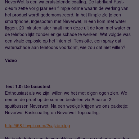
NeverWet is een waterafstotende coating. De fabrikant Rust-
oleum zette vorig jaar een filmpje online waarin de werking van
het product wordt gedemonstreerd. In het filmpje zie je een
smartphone, ingespoten met Neverwet, in een kom met water
liggen. 20 minuten later haalt men deze uit de kom met water én
de telefoon lijkt zonder enige schade te werken! Wat volgde was
een virale explosie op het internet. Tenslotte, een spray dat
waterschade aan telefoons voorkomt, wie zou dat niet willen?
Video
Test 1.0: De basistest
Enthousiast als we zijn, willen we het met eigen ogen zien. We
nemen de proef op de som en bestellen via Amazon 2
spuitbussen Neverwet. Na een weekje krijgen we ons pakketje:
Neverwet Basiscoating en Neverwet Topcoating.
http://i58.tinypic.com/2sajzbm.jpg
Na bestudering van de verpakking valt ons op dat er afgeraden