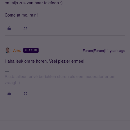
en mijn zus van haar telefoon :)
Come at me, rain!
Alex
Forum|Forum|11 years ago
AUTEUR
Haha leuk om te horen. Veel plezier ermee!
A.u.b. alleen privé berichten sturen als een moderator er om
vraagt :)