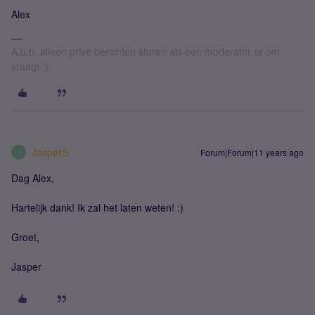
Alex
A.u.b. alleen privé berichten sturen als een moderator er om
vraagt :)
JasperS
Forum|Forum|11 years ago
J
Dag Alex,
Hartelijk dank! Ik zal het laten weten! :)
Groet,
Jasper