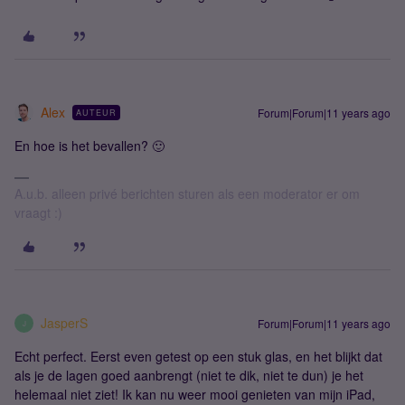
Alex
Forum|Forum|11 years ago
AUTEUR
En hoe is het bevallen? 🙂
A.u.b. alleen privé berichten sturen als een moderator er om
vraagt :)
JasperS
Forum|Forum|11 years ago
J
Echt perfect. Eerst even getest op een stuk glas, en het blijkt dat
als je de lagen goed aanbrengt (niet te dik, niet te dun) je het
helemaal niet ziet! Ik kan nu weer mooi genieten van mijn iPad,