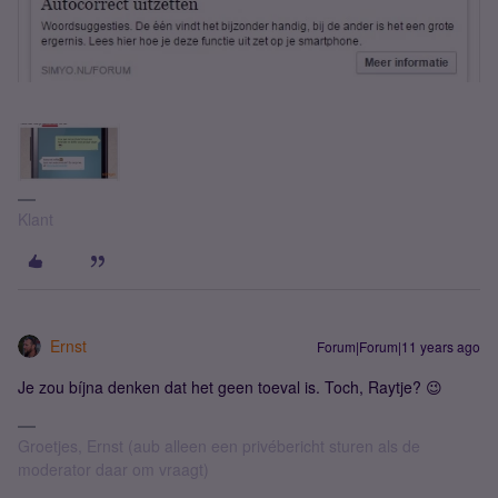
Klant
Ernst
Forum|Forum|11 years ago
Je zou bíjna denken dat het geen toeval is. Toch, Raytje? 😉
Groetjes, Ernst (aub alleen een privébericht sturen als de
moderator daar om vraagt)