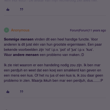
Veni Vidi Voco / De avatar van mijn rechteroog ziet alles hier.
Anonymous
Forum|Forum|11 years ago
A
Sommige mensen
vinden dit een heel handige functie. Voor
anderen is dit juist één van hun grootste ergernissen. Een paar
bekende voorbeelden zijn 'rot' i.p.v. 'pot' of 'jus' i.p.v. 'kus'.
Waar
andere mensen
een problemo van maken.:D
Ik zie niet waarom er een handeling nodig zou zijn. Ik ben mar
een perdjuh en weet dat een koej een smakkerd kan geven en
een mens een kus. Of het nu jus of een kus is, ik zou daar geen
problemo in zien. Maarja ikkuh ben mar een perdjuh, dus.......:P