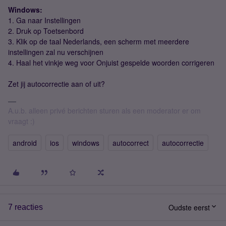
Windows:
1. Ga naar Instellingen
2. Druk op Toetsenbord
3. Klik op de taal Nederlands, een scherm met meerdere
instellingen zal nu verschijnen
4. Haal het vinkje weg voor Onjuist gespelde woorden corrigeren
Zet jij autocorrectie aan of uit?
A.u.b. alleen privé berichten sturen als een moderator er om
vraagt :)
android
ios
windows
autocorrect
autocorrectie
Oudste eerst
7 reacties