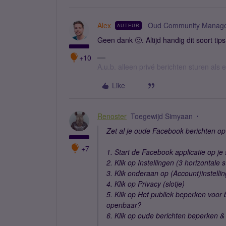
Alex
Oud Community Manag
AUTEUR
Geen dank 🙂. Altijd handig dit soort tips
+10
A.u.b. alleen privé berichten sturen als
Like
Renoster
Toegewijd Simyaan
Zet al je oude Facebook berichten op je
+7
1. Start de Facebook applicatie op j
2. Klik op Instellingen (3 horizontale 
3. Klik onderaan op (Account)instelli
4. Klik op Privacy (slotje)
5. Klik op Het publiek beperken voor
openbaar?
6. Klik op oude berichten beperken &