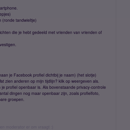
martphone.
eepjes)
n (ronde tandwieltje)
richten die je hebt gedeeld met vrienden van vrienden of
evestigen.
aan je Facebook profiel dichtbij je naam) (het slotje)
at zien anderen op mijn tijdlijn? klik op weergeven als.
n je profiel openbaar is. Als bovenstaande privacy-controle
aantal dingen nog maar openbaar zijn, zoals profielfoto,
bare groepen.
 een moderator er om vraagt :)