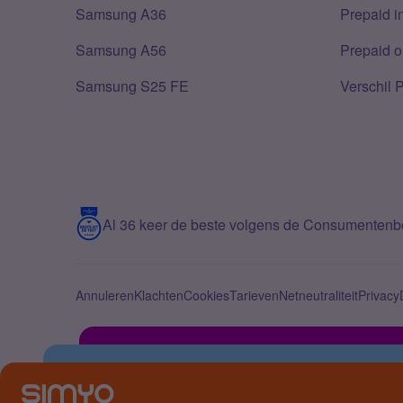
Samsung A36
Prepaid i
Samsung A56
Prepaid o
Samsung S25 FE
Verschil 
Al 36 keer de beste volgens de Consumenten
Annuleren
Klachten
Cookies
Tarieven
Netneutraliteit
Privacy