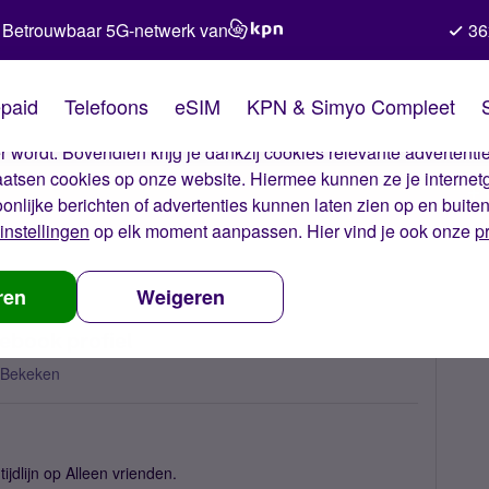
Betrouwbaar 5G-netwerk van
36
kies van Simyo
paid
Telefoons
eSIM
KPN & Simyo Compleet
okies op onze website. Met deze cookies zorgen wij ervoor dat j
 wordt. Bovendien krijg je dankzij cookies relevante advertentie
laatsen cookies op onze website. Hiermee kunnen ze je internet
oonlijke berichten of advertenties kunnen laten zien op en buite
instellingen
op elk moment aanpassen. Hier vind je ook onze
p
uut meer privacy op je Facebook profiel
ren
Weigeren
cebook profiel
 Bekeken
jdlijn op Alleen vrienden.