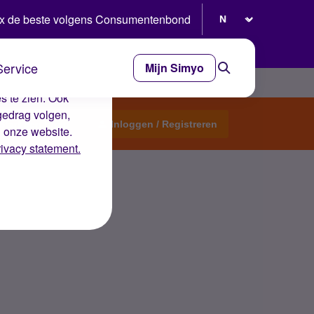
Selecteer taal
x de beste volgens Consumentenbond
Service
Mijn Simyo
e ervaring op de
s te zien. Ook
gedrag volgen,
Start een topic
Inloggen / Registreren
n onze website.
rivacy statement.