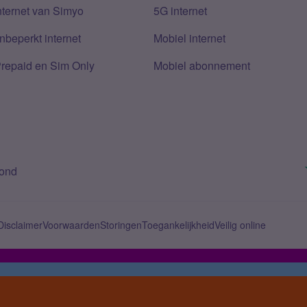
nternet van Simyo
5G internet
nbeperkt internet
Mobiel internet
Prepaid en Sim Only
Mobiel abonnement
bond
Disclaimer
Voorwaarden
Storingen
Toegankelijkheid
Veilig online