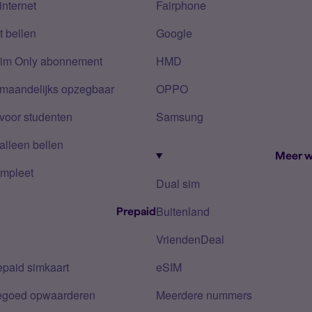
internet
Fairphone
 bellen
Google
Sim Only abonnement
HMD
 maandelijks opzegbaar
OPPO
voor studenten
Samsung
alleen bellen
Meer w
mpleet
Dual sim
Buitenland
Prepaid
VriendenDeal
epaid simkaart
eSIM
tegoed opwaarderen
Meerdere nummers