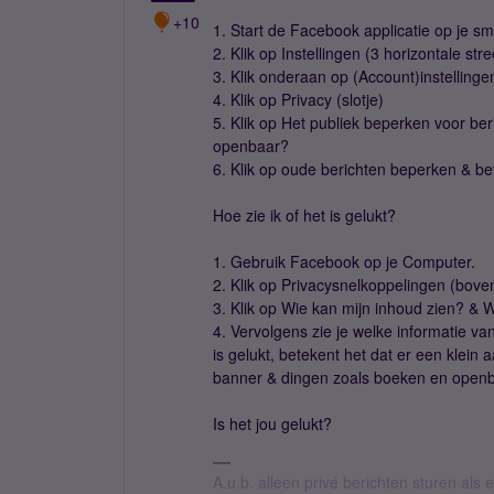
+10
1. Start de Facebook applicatie op je s
2. Klik op Instellingen (3 horizontale str
3. Klik onderaan op (Account)instellinge
4. Klik op Privacy (slotje)
5. Klik op Het publiek beperken voor be
openbaar?
6. Klik op oude berichten beperken & b
Hoe zie ik of het is gelukt?
1. Gebruik Facebook op je Computer.
2. Klik op Privacysnelkoppelingen (boven
3. Klik op Wie kan mijn inhoud zien? & W
4. Vervolgens zie je welke informatie va
is gelukt, betekent het dat er een klein 
banner & dingen zoals boeken en open
Is het jou gelukt?
A.u.b. alleen privé berichten sturen als