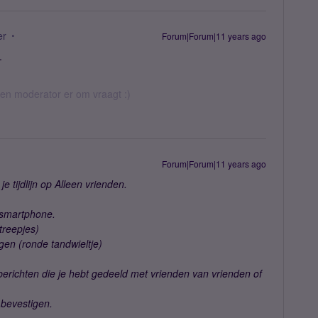
er
Forum|Forum|11 years ago
.
 een moderator er om vraagt :)
Forum|Forum|11 years ago
 tijdlijn op Alleen vrienden.
e smartphone.
streepjes)
ngen (ronde tandwieltje)
 berichten die je hebt gedeeld met vrienden van vrienden of
 bevestigen.