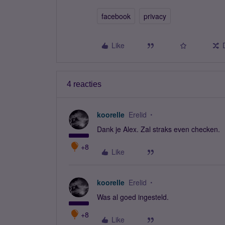
facebook
privacy
Like
4 reacties
koorelle
Erelid
Dank je Alex. Zal straks even checken.
+8
Like
koorelle
Erelid
Was al goed ingesteld.
+8
Like