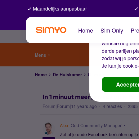
Maandelijks aanpasbaar
De coo
Home
Sim Only
Pre
Wij gebruiken co
website nog beter
derde partijen p
Menu
zodat wij je pers
Je kan je
cookie-
Home
De Huiskamer
Gewoon slim
In 1 min
Accepte
In 1 minuut meer privacy op je Fa
Forum|Forum|11 years ago
4 reacties
2395
Alex
Oud Community Manager
Zet al je oude Facebook berichten op je ti