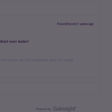
Forum|Forum|11 years ago
direct even testen!
ericht sturen als een moderator daar om vraagt.