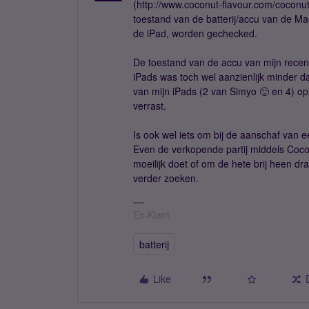
(http://www.coconut-flavour.com/coconut
toestand van de batterij/accu van de M
de iPad, worden gechecked.
De toestand van de accu van mijn rece
iPads was toch wel aanzienlijk minder d
van mijn iPads (2 van Simyo 🙂 en 4) o
verrast.
Is ook wel iets om bij de aanschaf van 
Even de verkopende partij middels Coco
moeilijk doet of om de hete brij heen d
verder zoeken.
Ex-Klant
batterij
Like