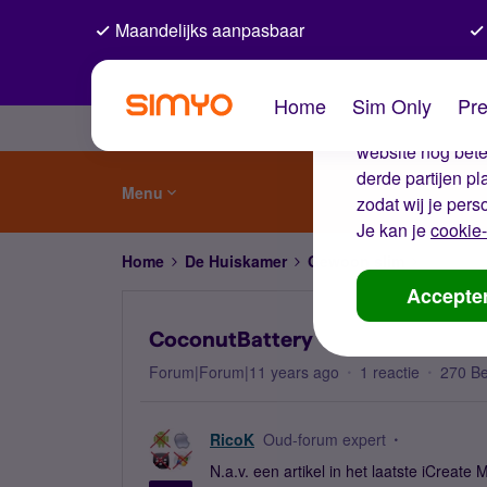
Maandelijks aanpasbaar
De coo
Home
Sim Only
Pre
Wij gebruiken co
website nog beter
derde partijen p
Menu
zodat wij je pers
Je kan je
cookie-
Home
De Huiskamer
Gewoon slim
CoconutB
Accepte
CoconutBattery
Forum|Forum|11 years ago
1 reactie
270 B
RicoK
Oud-forum expert
N.a.v. een artikel in het laatste iCreat