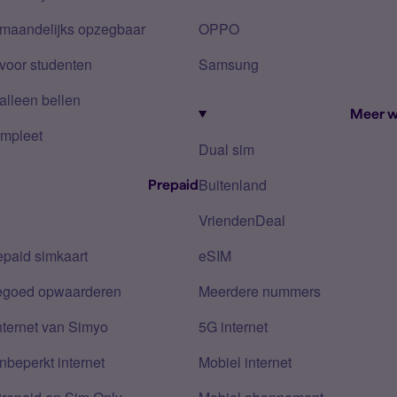
 maandelijks opzegbaar
OPPO
voor studenten
Samsung
alleen bellen
Meer w
mpleet
Dual sim
Buitenland
Prepaid
VriendenDeal
epaid simkaart
eSIM
tegoed opwaarderen
Meerdere nummers
nternet van Simyo
5G internet
nbeperkt internet
Mobiel internet