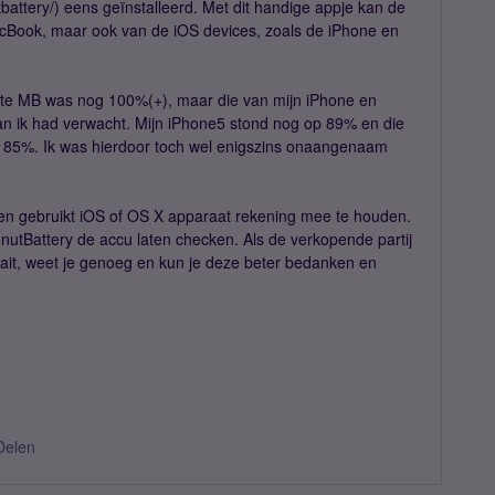
battery/) eens geïnstalleerd. Met dit handige appje kan de
acBook, maar ook van de iOS devices, zoals de iPhone en
nte MB was nog 100%(+), maar die van mijn iPhone en
an ik had verwacht. Mijn iPhone5 stond nog op 89% en die
p 85%. Ik was hierdoor toch wel enigszins onaangenaam
een gebruikt iOS of OS X apparaat rekening mee te houden.
nutBattery de accu laten checken. Als de verkopende partij
raait, weet je genoeg en kun je deze beter bedanken en
Delen