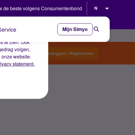
Selecteer taal
x de beste volgens Consumentenbond
Service
Mijn Simyo
e ervaring op de
s te zien. Ook
gedrag volgen,
Start een topic
Inloggen / Registreren
n onze website.
rivacy statement.