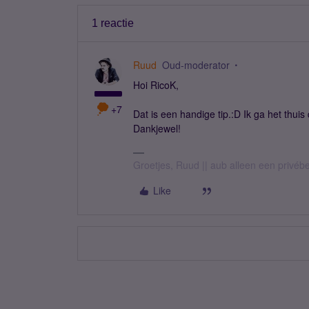
1 reactie
Ruud
Oud-moderator
Hoi RicoK,
+7
Dat is een handige tip.:D Ik ga het thuis 
Dankjewel!
Groetjes, Ruud || aub alleen een privéb
Like