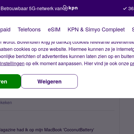
Betrouwbaar 5G-netwerk van
36
kies van Simyo
paid
Telefoons
eSIM
KPN & Simyo Compleet
okies op onze website. Met deze cookies zorgen wij ervoor dat j
 wordt. Bovendien krijg je dankzij cookies relevante advertentie
laatsen cookies op onze website. Hiermee kunnen ze je internet
oonlijke berichten of advertenties kunnen laten zien op en buite
instellingen
op elk moment aanpassen. Hier vind je ook onze
p
attery
ren
Weigeren
ekeken
e Magazine had ik op mijn MacBook 'CoconutBattery'