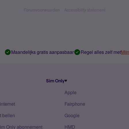
Forumvoorwaarden
Accessibility statement
Maandelijks gratis aanpasbaar
Regel alles zelf met
Mij
Sim Only
Apple
internet
Fairphone
 bellen
Google
Sim Only abonnement
HMD