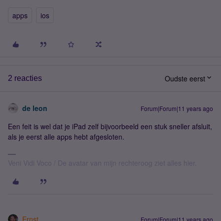
apps
ios
Oudste eerst
2 reacties
de leon
Forum|Forum|11 years ago
Een feit is wel dat je iPad zelf bijvoorbeeld een stuk sneller afsluit,
als je eerst alle apps hebt afgesloten.
Veni Vidi Voco / De avatar van mijn rechteroog ziet alles hier.
Ernst
Forum|Forum|11 years ago