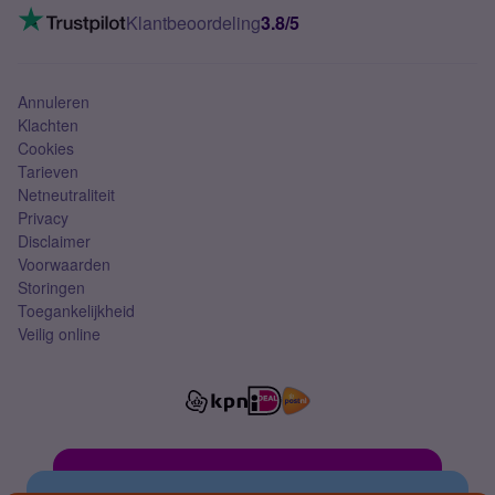
VoLTE 4G bellen
Klantbeoordeling
3.8/5
Mobiel abonnement
Simkaart
Annuleren
Klachten
Cookies
Tarieven
Netneutraliteit
Privacy
Disclaimer
Voorwaarden
Storingen
Toegankelijkheid
Veilig online