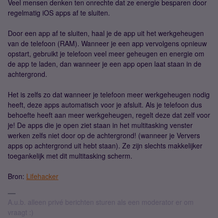
Veel mensen denken ten onrechte dat ze energie besparen door
regelmatig iOS apps af te sluiten.
Door een app af te sluiten, haal je de app uit het werkgeheugen
van de telefoon (RAM). Wanneer je een app vervolgens opnieuw
opstart, gebruikt je telefoon veel meer geheugen en energie om
de app te laden, dan wanneer je een app open laat staan in de
achtergrond.
Het is zelfs zo dat wanneer je telefoon meer werkgeheugen nodig
heeft, deze apps automatisch voor je afsluit. Als je telefoon dus
behoefte heeft aan meer werkgeheugen, regelt deze dat zelf voor
je! De apps die je open ziet staan in het multitasking venster
werken zelfs niet door op de achtergrond! (wanneer je Ververs
apps op achtergrond uit hebt staan). Ze zijn slechts makkelijker
toegankelijk met dit multitasking scherm.
Bron:
Lifehacker
A.u.b. alleen privé berichten sturen als een moderator er om
vraagt :)