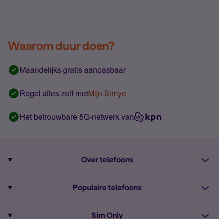
Waarom duur doen?
Maandelijks gratis aanpasbaar
Regel alles zelf met
Mijn Simyo
Het betrouwbare 5G-netwerk van
Over telefoons
Abonnement met telefoon
Populaire telefoons
Informatie over telefoons
Pixel 10
Sim Only
Alle telefoons