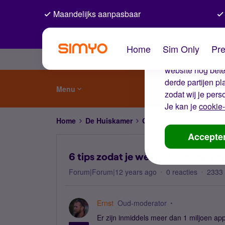
Maandelijks aanpasbaar
De coo
Home
Sim Only
Pre
Wij gebruiken co
website nog beter
derde partijen p
Menu
zodat wij je pers
Je kan je
cookie-
Home
De Huiskamer
Gewoon slim
6 tips zo
Accepte
6 tips zodat je weet of een app éc
Forum|Forum|12 years ago
0 reacties
2333
Ernst
Oud-moderator
Er zijn inmiddels meer dan 1 miljoen app