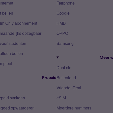
internet
Fairphone
 bellen
Google
Sim Only abonnement
HMD
 maandelijks opzegbaar
OPPO
voor studenten
Samsung
alleen bellen
Meer w
mpleet
Dual sim
Buitenland
Prepaid
VriendenDeal
epaid simkaart
eSIM
tegoed opwaarderen
Meerdere nummers