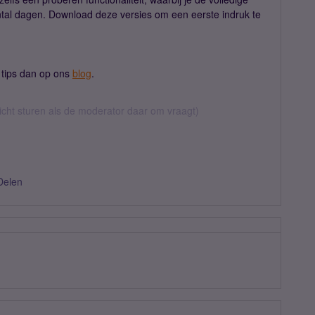
aantal dagen. Download deze versies om een eerste indruk te
e tips dan op ons
blog
.
richt sturen als de moderator daar om vraagt)
Delen