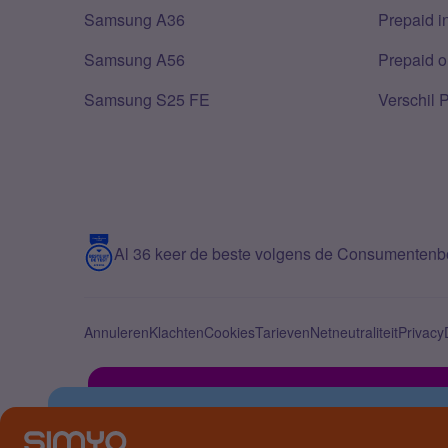
Samsung A36
Prepaid i
Samsung A56
Prepaid o
Samsung S25 FE
Verschil 
Al 36 keer de beste volgens de Consumenten
Annuleren
Klachten
Cookies
Tarieven
Netneutraliteit
Privacy