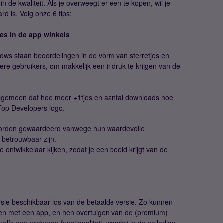
 in de kwaliteit. Als je overweegt er een te kopen, wil je
rd is. Volg onze 6 tips:
ies in de app winkels
ows staan beoordelingen in de vorm van sterretjes en
re gebruikers, om makkelijk een indruk te krijgen van de
 algemeen dat hoe meer +1tjes en aantal downloads hoe
Top Developers logo.
e worden gewaardeerd vanwege hun waardevolle
 betrouwbaar zijn.
e ontwikkelaar kijken, zodat je een beeld krijgt van de
ersie beschikbaar los van de betaalde versie. Zo kunnen
en met een app, en hen overtuigen van de (premium)
lfs een proberen functionaliteit, waarbij je de volledige