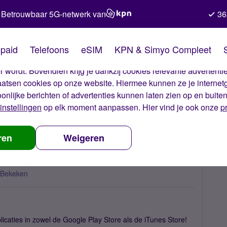
Betrouwbaar 5G-netwerk van
36
kies van Simyo
paid
Telefoons
eSIM
KPN & Simyo Compleet
okies op onze website. Met deze cookies zorgen wij ervoor dat j
 wordt. Bovendien krijg je dankzij cookies relevante advertentie
laatsen cookies op onze website. Hiermee kunnen ze je internet
oonlijke berichten of advertenties kunnen laten zien op en buite
instellingen
op elk moment aanpassen. Hier vind je ook onze
p
dat je weet of een app écht het geld waard is
ren
Weigeren
ht het geld waard is
 Bekeken
licaties in zowel de Google Play Store als de iTunes Store!