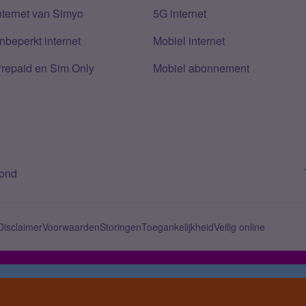
nternet van Simyo
5G internet
nbeperkt internet
Mobiel internet
Prepaid en Sim Only
Mobiel abonnement
bond
Disclaimer
Voorwaarden
Storingen
Toegankelijkheid
Veilig online