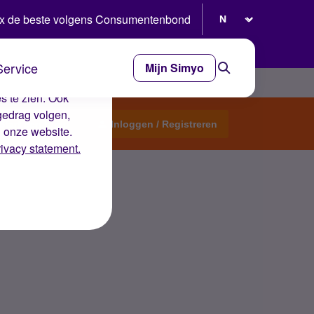
Selecteer taal
x de beste volgens Consumentenbond
Service
Mijn Simyo
e ervaring op de
s te zien. Ook
gedrag volgen,
Start een topic
Inloggen / Registreren
n onze website.
rivacy statement.