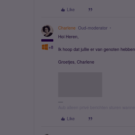
Like
Charlene
Oud-moderator
Hoi Heren,
+8
Ik hoop dat jullie er van genoten hebben
Groetjes, Charlene
Aub alleen privé berichten sturen wann
Like