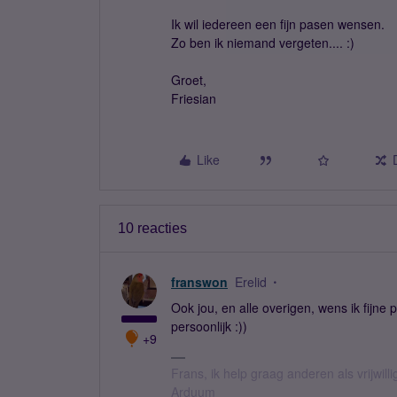
Ik wil iedereen een fijn pasen wensen.
Zo ben ik niemand vergeten.... :)
Groet,
Friesian
Like
10 reacties
franswon
Erelid
Ook jou, en alle overigen, wens ik fijne
persoonlijk :))
+9
Frans, ik help graag anderen als vrijwillig
Arduum