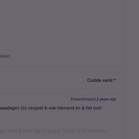
Delen
Oudste eerst
Forum|Forum|12 years ago
 paasdagen (zo vergeet ik ook niemand en is het toch
er, maar ik werk niet bij of voor Simyo ! || Nil Volentibus