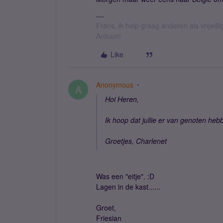
Frans, ik help graag anderen als vrijwillig
Arduum
Like
Anonymous
A
Hoi Heren,
Ik hoop dat jullie er van genoten hebb
Groetjes, Charlenet
Was een "eitje". :D
Lagen in de kast......
Groet,
Friesian