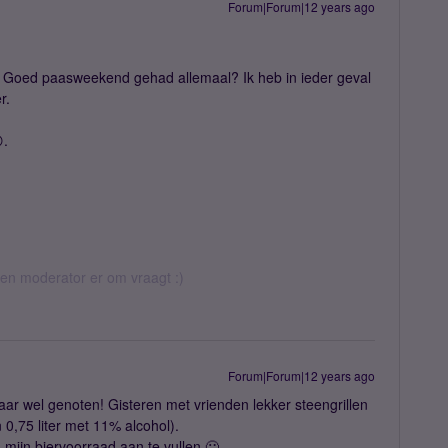
Forum|Forum|12 years ago
. Goed paasweekend gehad allemaal? Ik heb in ieder geval
r.
.
 een moderator er om vraagt :)
Forum|Forum|12 years ago
ar wel genoten! Gisteren met vrienden lekker steengrillen
n 0,75 liter met 11% alcohol).
ijn biervoorraad aan te vullen 🙂.