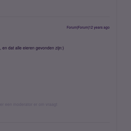
Forum|Forum|12 years ago
, en dat alle eieren gevonden zijn:)
eer een moderator er om vraagt