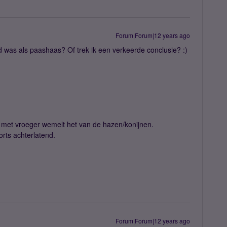
Forum|Forum|12 years ago
eed was als paashaas? Of trek ik een verkeerde conclusie? :)
ng met vroeger wemelt het van de hazen/konijnen.
orts achterlatend.
Forum|Forum|12 years ago