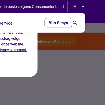
Selecteer taal
x de beste volgens Consumentenbond
Service
Mijn Simyo
e ervaring op de
s te zien. Ook
gedrag volgen,
Start een topic
Inloggen / Registreren
n onze website.
rivacy statement.