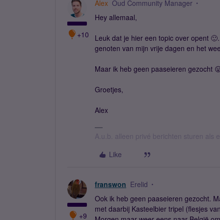
Alex
Oud Community Manager
Hey allemaal,
+10
Leuk dat je hier een topic over opent 
genoten van mijn vrije dagen en het wee
Maar ik heb geen paaseieren gezocht 
Groetjes,
Alex
A.u.b. alleen privé berichten sturen als
Like
franswon
Erelid
Ook ik heb geen paaseieren gezocht. Ma
met daarbij Kasteelbier tripel (flesjes va
+9
Morgen maar weer eens naar België om m