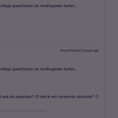
 collega (paas)hazen zie rondhuppelen buiten...
Forum|Forum|12 years ago
 collega (paas)hazen zie rondhuppelen buiten...
eed was als paashaas? Of trek ik een verkeerde conclusie? 🙂
 een moderator er om vraagt :)