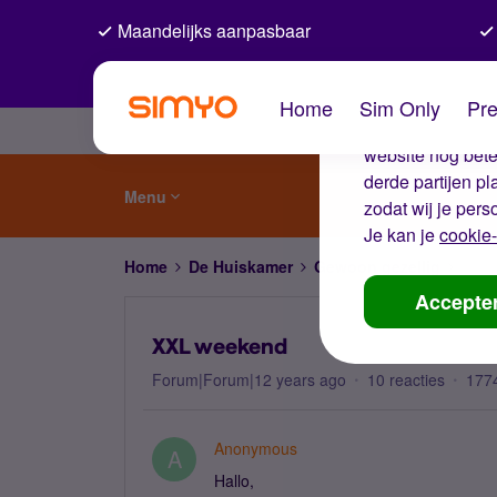
Maandelijks aanpasbaar
De coo
Home
Sim Only
Pre
Wij gebruiken co
website nog beter
derde partijen p
Menu
zodat wij je pers
Je kan je
cookie-
Home
De Huiskamer
Gewoon gezellig
XXL 
Accepte
XXL weekend
Forum|Forum|12 years ago
10 reacties
177
Anonymous
A
Hallo,