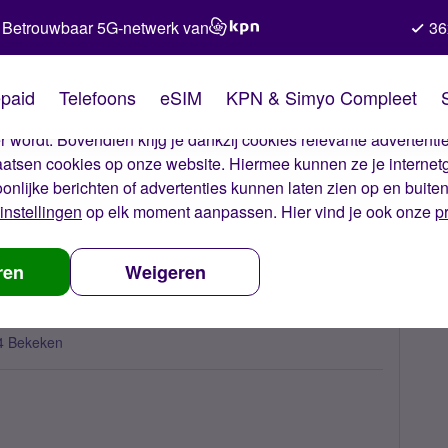
Betrouwbaar 5G-netwerk van
36
kies van Simyo
paid
Telefoons
eSIM
KPN & Simyo Compleet
okies op onze website. Met deze cookies zorgen wij ervoor dat j
 wordt. Bovendien krijg je dankzij cookies relevante advertentie
laatsen cookies op onze website. Hiermee kunnen ze je internet
oonlijke berichten of advertenties kunnen laten zien op en buite
instellingen
op elk moment aanpassen. Hier vind je ook onze
p
weekend
ren
Weigeren
4 Bekeken