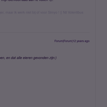
er, maar ik werk niet bij of voor Simyo ! || Nil Volentibus
Forum|Forum|12 years ago
en, en dat alle eieren gevonden zijn:)