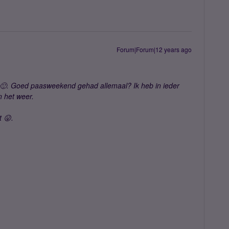
Forum|Forum|12 years ago
t 🙂. Goed paasweekend gehad allemaal? Ik heb in ieder
n het weer.
 😛.