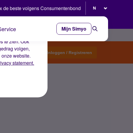
Selecteer taal
x de beste volgens Consumentenbond
Service
Mijn Simyo
e ervaring op de
s te zien. Ook
gedrag volgen,
Start een topic
Inloggen / Registreren
n onze website.
rivacy statement.