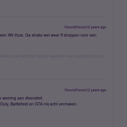
Forum|Forum|12 years ago
 een Wii thuis. Ga straks wel weer ff shoppen voor een
een privé berichten sturen wanneer een moderator er om
Forum|Forum|12 years ago
k weining aan diversiteit.
Duty, Battlefield en GTA mij echt vermaken.