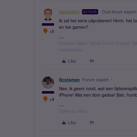
Nielsiejjj92
Oud-forum expert
AUTEUR
Ik zal het eens uitproberen! Hmm, het to
en toe gamen?
+5
Groeten Niels / Simyo Forum Expert / Bl
medewerker
Like
Scotsman
Forum expert
Nee, ik geem nooit, wat een tijdsverspil
iPhone! Wat een dom gedoe! Bah, humbu
+9
Fàilte gu Alba!
Like