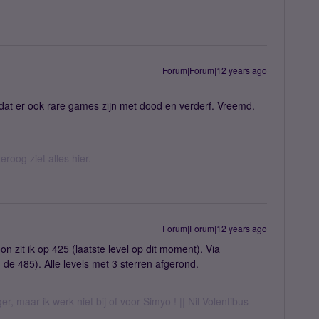
Forum|Forum|12 years ago
.
d dat er ook rare games zijn met dood en verderf. Vreemd.
eroog ziet alles hier.
Forum|Forum|12 years ago
n zit ik op 425 (laatste level op dit moment). Via
de 485). Alle levels met 3 sterren afgerond.
er, maar ik werk niet bij of voor Simyo ! || Nil Volentibus