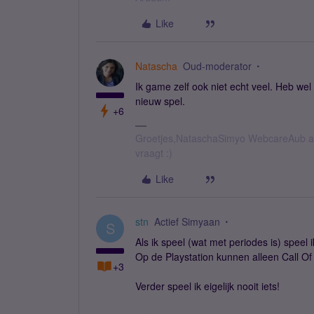
Like
Natascha
Oud-moderator
Ik game zelf ook niet echt veel. Heb wel
nieuw spel.
+6
Groetjes,NataschaSimyo WebcareAub all
vraagt :)
Like
stn
Actief Simyaan
S
Als ik speel (wat met periodes is) speel i
Op de Playstation kunnen alleen Call Of 
+3
Verder speel ik eigelijk nooit iets!