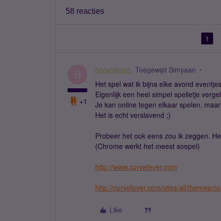
58 reacties
1
brvandoorn
Toegewijd Simyaan
B
Het spel wat ik bijna elke avond eventje
Eigenlijk een heel simpel spelletje verg
+1
Je kan online tegen elkaar spelen, maa
Het is echt verslavend ;)
Probeer het ook eens zou ik zeggen. Het
(Chrome werkt het meest soepel)
http://www.curvefever.com
http://curvefever.com/sites/all/themes/
Like