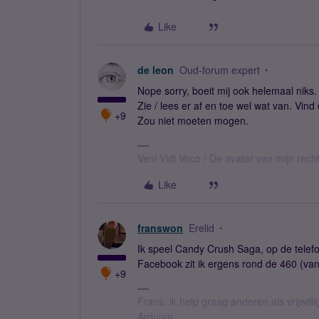
Like
de leon
Oud-forum expert
Nope sorry, boeit mij ook helemaal niks
Zie / lees er af en toe wel wat van. Vin
+9
Zou niet moeten mogen.
Veni Vidi Voco / De avatar van mijn recht
Like
franswon
Erelid
Ik speel Candy Crush Saga, op de telefoo
Facebook zit ik ergens rond de 460 (van 
+9
Frans, ik help graag anderen als vrijwillig
Arduum