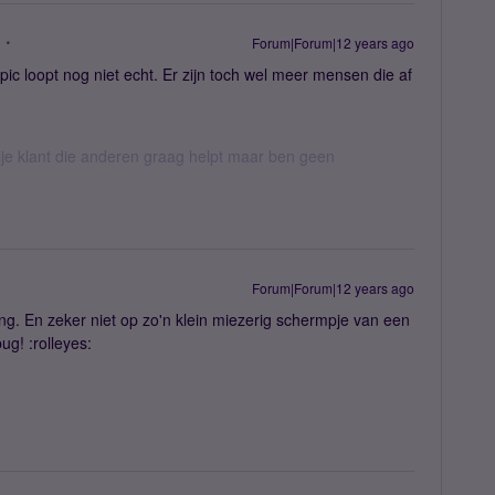
Forum|Forum|12 years ago
pic loopt nog niet echt. Er zijn toch wel meer mensen die af
ije klant die anderen graag helpt maar ben geen
Forum|Forum|12 years ago
ling. En zeker niet op zo'n klein miezerig schermpje van een
g! :rolleyes: