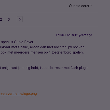
Oudste eerst
2
3
Forum|Forum|12 years ago
s speel is Curve Fever.
elijkbaar met Snake, alleen dan met bochten ipv hoeken.
r ook met meerdere mensen op 1 toetstenbord spelen.
 enige wat je nodig hebt, is een browser met flash plugin.
curvefevertheme/logo.png