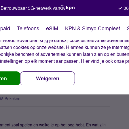
Betrouwbaar 5G-netwerk van
36
kies van Simyo
paid
Telefoons
eSIM
KPN & Simyo Compleet
okies op onze website. Met deze cookies zorgen wij ervoor dat j
 wordt. Bovendien krijg je dankzij cookies relevante advertentie
laatsen cookies op onze website. Hiermee kunnen ze je internet
oonlijke berichten of advertenties kunnen laten zien op en buite
instellingen
op elk moment aanpassen. Hier vind je ook onze
p
e games spelen jullie zoal?
ren
Weigeren
98 Bekeken
oment zoal spelen en welke je op het oog hebt. En wat zijn