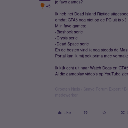
je favo games?
+5
Ik heb net Dead Island Riptide uitgesp
omdat GTA5 nog niet op de PC uit is :-(
Mijn favo games:
-Bioshock serie
-Crysis serie
-Dead Space serie
En de besten vind ik nog steeds de Mas
Portal kan ik mij ook prima mee vermak
Ik kijk echt uit naar Watch Dogs en GTA5
Al die gameplay video's op YouTube zien
Groeten Niels / Simyo Forum Expert / Bl
medewerker
Like