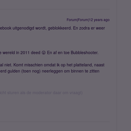
Forum|Forum|12 years ago
Facebook uitgenodigd wordt, geblokkeerd. En zodra er weer
de wereld in 2011 deed 😛 En af en toe Bubbleshooter.
 niet. Komt misschien omdat ik op het platteland, naast
rd gulden (toen nog) neerleggen om binnen te zitten
richt sturen als de moderator daar om vraagt)