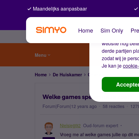
Maandelijks aanpasbaar
De coo
Home
Sim Only
Pre
Wij gebruiken co
website nog beter
derde partijen p
Menu
zodat wij je pers
Je kan je
cookie-
Home
De Huiskamer
Gewoon gezellig
Welk
Accepte
Welke games spelen jullie zoal?
Forum|Forum|12 years ago
58 reacties
127
Nielsiejjj92
Oud-forum expert
Vroeg me af welke games jullie op dit m