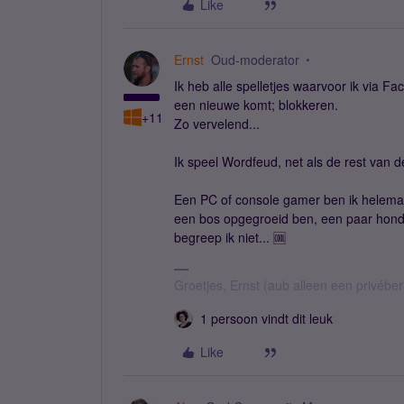
Like
Ernst
Oud-moderator
Ik heb alle spelletjes waarvoor ik via 
een nieuwe komt; blokkeren.
+11
Zo vervelend...
Ik speel Wordfeud, net als de rest van 
Een PC of console gamer ben ik helemaal
een bos opgegroeid ben, een paar honde
begreep ik niet... 🆒
Groetjes, Ernst (aub alleen een privébe
1 persoon vindt dit leuk
Like