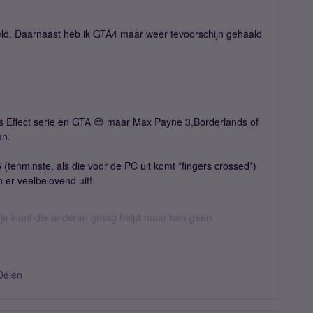
eeld. Daarnaast heb ik GTA4 maar weer tevoorschijn gehaald
s Effect serie en GTA 😉 maar Max Payne 3,Borderlands of
en.
 (tenminste, als die voor de PC uit komt *fingers crossed*)
 er veelbelovend uit!
ije klant die anderen graag helpt maar ben geen
Delen