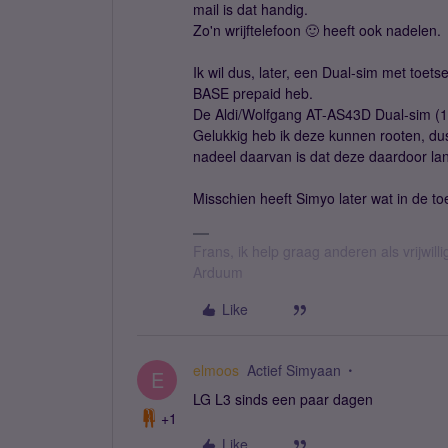
mail is dat handig.
Zo'n wrijftelefoon 🙂 heeft ook nadelen.
Ik wil dus, later, een Dual-sim met toe
BASE prepaid heb.
De Aldi/Wolfgang AT-AS43D Dual-sim (1e
Gelukkig heb ik deze kunnen rooten, du
nadeel daarvan is dat deze daardoor la
Misschien heeft Simyo later wat in de t
Frans, ik help graag anderen als vrijwillig
Arduum
Like
elmoos
Actief Simyaan
E
LG L3 sinds een paar dagen
+1
Like