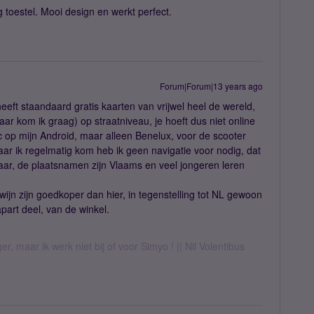
toestel. Mooi design en werkt perfect.
Forum|Forum|13 years ago
heeft staandaard gratis kaarten van vrijwel heel de wereld,
ar kom ik graag) op straatniveau, je hoeft dus niet online
ic op mijn Android, maar alleen Benelux, voor de scooter
aar ik regelmatig kom heb ik geen navigatie voor nodig, dat
 daar, de plaatsnamen zijn Vlaams en veel jongeren leren
wijn zijn goedkoper dan hier, in tegenstelling tot NL gewoon
apart deel, van de winkel.
er, maar ik werk niet bij of voor Simyo ! || Nil Volentibus