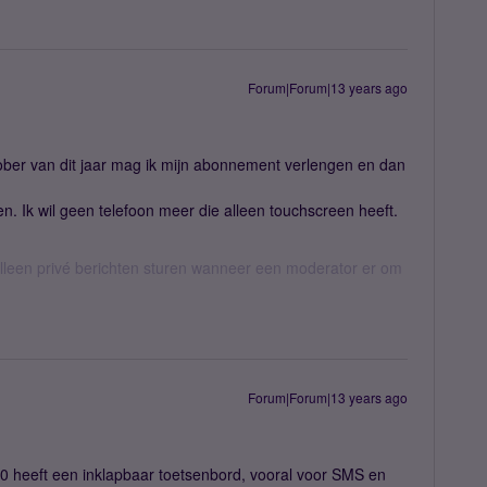
Forum|Forum|13 years ago
tober van dit jaar mag ik mijn abonnement verlengen en dan
n. Ik wil geen telefoon meer die alleen touchscreen heeft.
een privé berichten sturen wanneer een moderator er om
Forum|Forum|13 years ago
00 heeft een inklapbaar toetsenbord, vooral voor SMS en