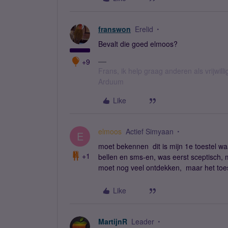
franswon
Erelid
Bevalt die goed elmoos?
+9
Frans, ik help graag anderen als vrijwillig
Arduum
Like
elmoos
Actief Simyaan
E
moet bekennen dit is mijn 1e toestel waa
+1
bellen en sms-en, was eerst sceptisch, 
moet nog veel ontdekken, maar het toeste
Like
MartijnR
Leader