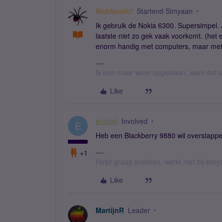
Webfanatic!
Startend Simyaan
Ik gebruik de Nokia 6300. Supersimpel.
laatste niet zo gek vaak voorkomt. (het
enorm handig met computers, maar met 
Ik ben maar weer opgestaan, want dat sl
Like
erickiel
Involved
E
Heb een Blackberry 9880 wil overstapp
+1
Helpt graag anderen, werkt niet bij simy
Like
MartijnR
Leader