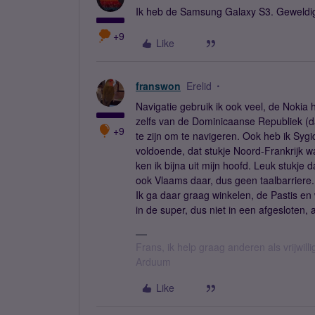
Ik heb de Samsung Galaxy S3. Geweldig 
+9
Like
franswon
Erelid
Navigatie gebruik ik ook veel, de Nokia 
zelfs van de Dominicaanse Republiek (da
+9
te zijn om te navigeren. Ook heb ik Syg
voldoende, dat stukje Noord-Frankrijk w
ken ik bijna uit mijn hoofd. Leuk stukje
ook Vlaams daar, dus geen taalbarriere.
Ik ga daar graag winkelen, de Pastis en 
in de super, dus niet in een afgesloten, 
Frans, ik help graag anderen als vrijwillig
Arduum
Like