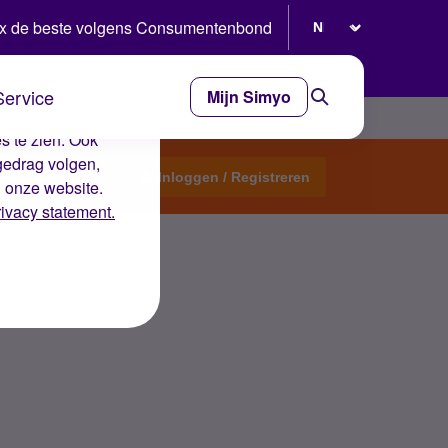
Selecteer taal
x de beste volgens Consumentenbond
Service
Mijn Simyo
e ervaring op de
s te zien. Ook
gedrag volgen,
Start een topic
Inloggen / Registreren
n onze website.
rivacy statement.