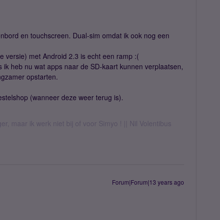
tsenbord en touchscreen. Dual-sim omdat ik ook nog een
 versie) met Android 2.3 is echt een ramp :(
s ik heb nu wat apps naar de SD-kaart kunnen verplaatsen,
ngzamer opstarten.
oestelshop (wanneer deze weer terug is).
er, maar ik werk niet bij of voor Simyo ! || Nil Volentibus
Forum|Forum|13 years ago