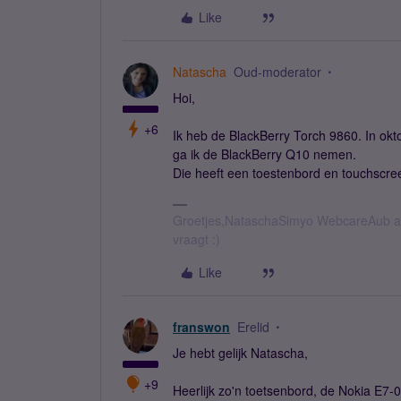
Like
Natascha
Oud-moderator
Hoi,
+6
Ik heb de BlackBerry Torch 9860. In ok
ga ik de BlackBerry Q10 nemen.
Die heeft een toestenbord en touchscree
Groetjes,NataschaSimyo WebcareAub all
vraagt :)
Like
franswon
Erelid
Je hebt gelijk Natascha,
+9
Heerlijk zo'n toetsenbord, de Nokia E7-