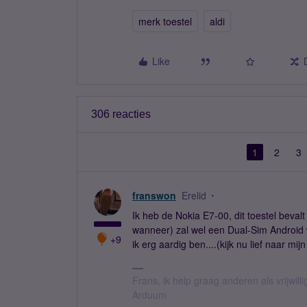
merk toestel
aldi
Like
306 reacties
1
2
3
franswon
Erelid
Ik heb de Nokia E7-00, dit toestel beval
wanneer) zal wel een Dual-Sim Android w
+9
ik erg aardig ben....(kijk nu lief naar mij
Frans, ik help graag anderen als vrijwillig
Arduum