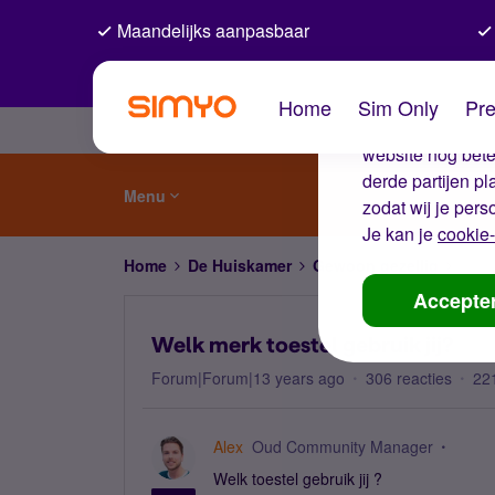
Maandelijks aanpasbaar
De coo
Home
Sim Only
Pre
Wij gebruiken co
website nog beter
derde partijen p
Menu
zodat wij je pers
Je kan je
cookie-
Home
De Huiskamer
Gewoon gezellig
Welk 
Accepte
Welk merk toestel gebruik jij?
Forum|Forum|13 years ago
306 reacties
22
Alex
Oud Community Manager
Welk toestel gebruik jij ?