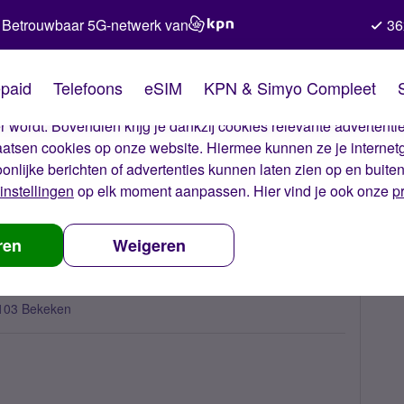
Betrouwbaar 5G-netwerk van
36
kies van Simyo
paid
Telefoons
eSIM
KPN & Simyo Compleet
okies op onze website. Met deze cookies zorgen wij ervoor dat j
 wordt. Bovendien krijg je dankzij cookies relevante advertentie
laatsen cookies op onze website. Hiermee kunnen ze je internet
oonlijke berichten of advertenties kunnen laten zien op en buite
instellingen
op elk moment aanpassen. Hier vind je ook onze
p
merk toestel gebruik jij?
ren
Weigeren
103 Bekeken