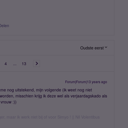
Delen
Oudste eerst
4
...
13
Forum|Forum|13 years ago
t me nog uitstekend, mijn volgende (ik weet nog niet
orden, misschien krijg ik deze wel als verjaardagskado als
n vrouw :))
er, maar ik werk niet bij of voor Simyo ! || Nil Volentibus