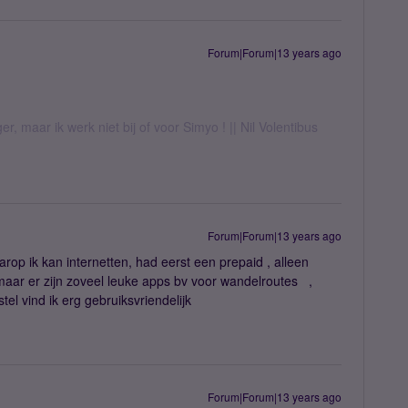
Forum|Forum|13 years ago
er, maar ik werk niet bij of voor Simyo ! || Nil Volentibus
Forum|Forum|13 years ago
rop ik kan internetten, had eerst een prepaid , alleen
maar er zijn zoveel leuke apps bv voor wandelroutes ,
l vind ik erg gebruiksvriendelijk
Forum|Forum|13 years ago