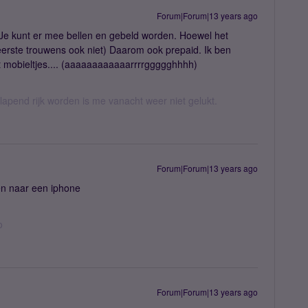
Forum|Forum|13 years ago
 Je kunt er mee bellen en gebeld worden. Hoewel het
 eerste trouwens ook niet) Daarom ook prepaid. Ik ben
mobieltjes.... (aaaaaaaaaaaarrrrggggghhhh)
apend rijk worden is me vanacht weer niet gelukt.
Forum|Forum|13 years ago
en naar een iphone
o
Forum|Forum|13 years ago