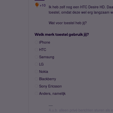
+10
Ik heb zelf nog een HTC Desire HD. Daar
toestel, omdat deze wel erg langzaam w
Wat voor toestel heb jij?
Welk merk toestel gebruik jij?
iPhone
HTC
Samsung
LG
Nokia
Blackberry
Sony Ericsson
Anders, namelijk
A.u.b. alleen privé berichten sturen als