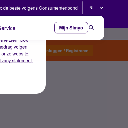
Selecteer taal
x de beste volgens Consumentenbond
Service
Mijn Simyo
e ervaring op de
s te zien. Ook
gedrag volgen,
Start een topic
Inloggen / Registreren
n onze website.
rivacy statement.