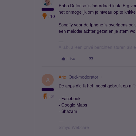
Robo Defense is inderdaad leuk. Erg ver
het onmogelijk om je niveau op te krikke
+10
Songify voor de Iphone is overigens ook
een melodie achter gezet en je stem wo
A.u.b. alleen privé berichten sturen als
Like
Arie
Oud-moderator
A
De apps die ik het meest gebruik op mijn
+2
- Facebook
- Google Maps
- Shazam
Simyo Webcare