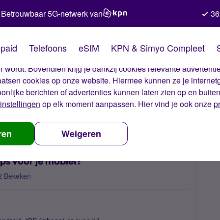
Betrouwbaar 5G-netwerk van
36
kies van Simyo
paid
Telefoons
eSIM
KPN & Simyo Compleet
okies op onze website. Met deze cookies zorgen wij ervoor dat j
 wordt. Bovendien krijg je dankzij cookies relevante advertentie
laatsen cookies op onze website. Hiermee kunnen ze je internet
oonlijke berichten of advertenties kunnen laten zien op en buite
instellingen
op elk moment aanpassen. Hier vind je ook onze
p
ijn volgens jou de leukste apps voor je mobiel?
ren
Weigeren
pps voor je mobiel?
2 Bekeken