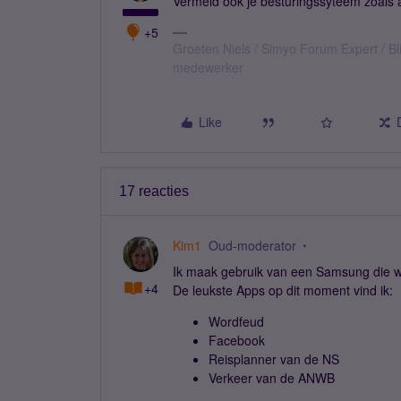
Vermeld ook je besturingssyteem zoals a
+5
Groeten Niels / Simyo Forum Expert / Bl
medewerker
Like
17 reacties
Kim1
Oud-moderator
Ik maak gebruik van een Samsung die w
+4
De leukste Apps op dit moment vind ik:
Wordfeud
Facebook
Reisplanner van de NS
Verkeer van de ANWB