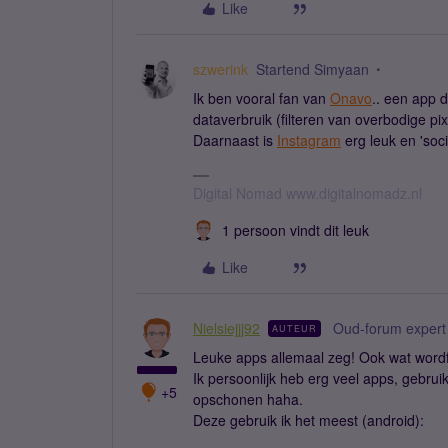
Like
szwerink
Startend Simyaan
Ik ben vooral fan van
Onavo
.. een app d
dataverbruik (filteren van overbodige pixe
Daarnaast is
Instagram
erg leuk en 'soci
Digital Nomad www.digitalnomadz.nl
1 persoon vindt dit leuk
Like
Nielsiejjj92
Oud-forum expert
AUTEUR
Leuke apps allemaal zeg! Ook wat wordf
Ik persoonlijk heb erg veel apps, gebru
+5
opschonen haha.
Deze gebruik ik het meest (android):