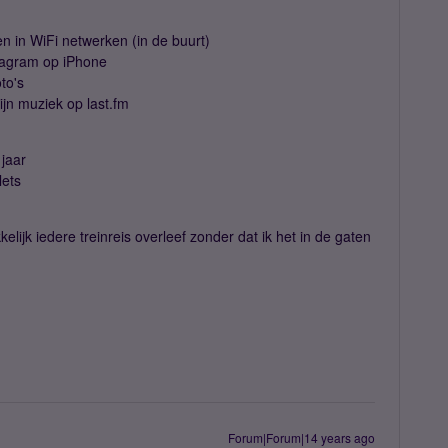
gen in WiFi netwerken (in de buurt)
tagram op iPhone
to's
ijn muziek op last.fm
 jaar
lets
lijk iedere treinreis overleef zonder dat ik het in de gaten
Forum|Forum|14 years ago