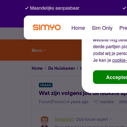
Maandelijks aanpasbaar
De coo
Home
Sim Only
Pre
Wij gebruiken co
website nog beter
derde partijen p
Menu
zodat wij je pers
Je kan je
cookie-
Home
De Huiskamer
Gewoon gezellig
Wat z
Accepte
VRAAG
Wat zijn volgens jou de leukste a
Forum|Forum|14 years ago
17 reacties
269
Nielsiejjj92
Oud-forum expert