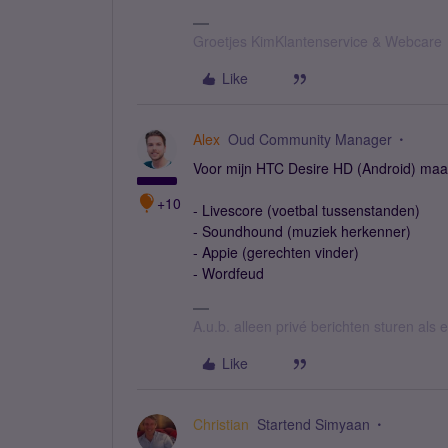
Groetjes KimKlantenservice & Webcare
Like
Alex
Oud Community Manager
Voor mijn HTC Desire HD (Android) maak
+10
- Livescore (voetbal tussenstanden)
- Soundhound (muziek herkenner)
- Appie (gerechten vinder)
- Wordfeud
A.u.b. alleen privé berichten sturen als
Like
Christian
Startend Simyaan