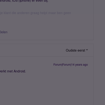
ndroid, iOS (iphone) er even bij.
ije klant die anderen graag helpt maar ben geen
Delen
Oudste eerst
Forum|Forum|14 years ago
erkt met Android.