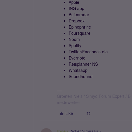
Appie
ING app
Buienradar
Dropbox
Epinephrine
Foursquare
Noom
Spotify
Twitter/Facebook etc.
Evernote
Reisplanner NS
Whatsapp
Soundhound
Groeten Niels / Simyo Forum Expert / Bl
medewerker
Like
linden
Actief Simyaan