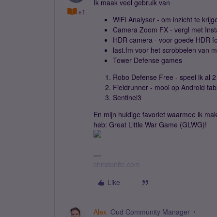
Ik maak veel gebruik van
+1
WiFi Analyser - om inzicht te krij
Camera Zoom FX - vergl met Ins
HDR camera - voor goede HDR fo
last.fm voor het scrobbelen van m
Tower Defense games
Robo Defense Free - speel ik al 2
Fieldrunner - mooi op Android tab
Sentinel3
En mijn huidige favoriet waarmee ik makke
heb: Great Little War Game (GLWG)!
christonite.com
Like
Alex
Oud Community Manager