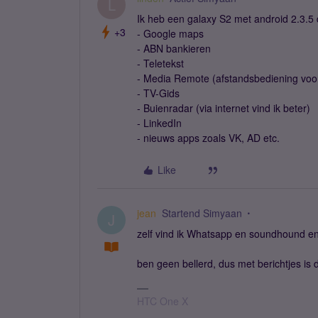
L
Ik heb een galaxy S2 met android 2.3.5 d
+3
- Google maps
- ABN bankieren
- Teletekst
- Media Remote (afstandsbediening voo
- TV-Gids
- Buienradar (via internet vind ik beter)
- LinkedIn
- nieuws apps zoals VK, AD etc.
Like
jean
Startend Simyaan
J
zelf vind ik Whatsapp en soundhound e
ben geen bellerd, dus met berichtjes is d
HTC One X