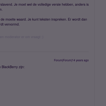
slavend. Je moet wel de volledige versie hebben, anders is
n.
 de moeite waard. Je kunt teksten inspreken. Er wordt dan
rdt vervormd.
 een moderator er om vraagt :)
Forum|Forum|14 years ago
 BlackBerry zijn: