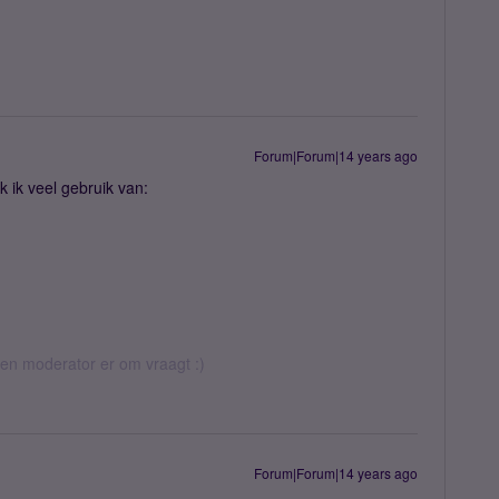
Forum|Forum|14 years ago
 ik veel gebruik van:
 een moderator er om vraagt :)
Forum|Forum|14 years ago