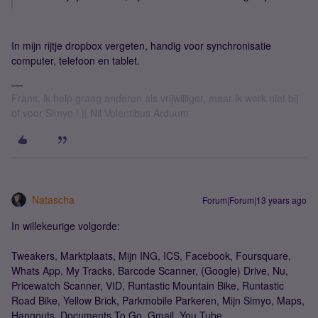
In mijn rijtje dropbox vergeten, handig voor synchronisatie
computer, telefoon en tablet.
Frans, ik help graag anderen als vrijwilliger, maar ik werk niet bij
of voor Simyo ! || Nil Volentibus Arduum
Natascha
Forum|Forum|13 years ago
In willekeurige volgorde:
Tweakers, Marktplaats, Mijn ING, ICS, Facebook, Foursquare,
Whats App, My Tracks, Barcode Scanner, (Google) Drive, Nu,
Pricewatch Scanner, VID, Runtastic Mountain Bike, Runtastic
Road Bike, Yellow Brick, Parkmobile Parkeren, Mijn Simyo, Maps,
Hangouts, Documents To Go, Gmail, You Tube