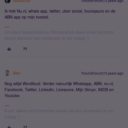
Natascha
Forum|Forum|13 years ago
Ik heb Nu.nl, whats app, twitter, uber social, foursqaure en de
ABN app op mijn toestel.
Groetjes,NataschaSimyo WebcareAub alleen privé berichten
sturen wanneer een moderator er om vraagt :)
Alex
Forum|Forum|13 years ago
Nog altijd Wordfeud. Verder natuurlijk Whatsapp, ABN, nu.nl,
Facebook, Twitter, Linkedin, Livescore, Mijn Simyo, IMDB en
Youtube.
A.u.b. alleen privé berichten sturen als een moderator er om
vraagt :)