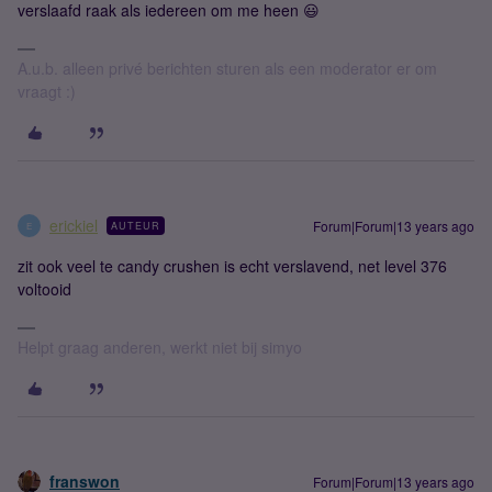
verslaafd raak als iedereen om me heen 😃
A.u.b. alleen privé berichten sturen als een moderator er om
vraagt :)
erickiel
Forum|Forum|13 years ago
AUTEUR
E
zit ook veel te candy crushen is echt verslavend, net level 376
voltooid
Helpt graag anderen, werkt niet bij simyo
franswon
Forum|Forum|13 years ago