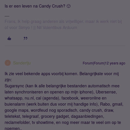
Is er een leven na Candy Crush? 🙂
Frans, ik help graag anderen als vrijwilliger, maar ik werk niet bij
of voor Simyo ! || Nil Volentibus Arduum
Sandertju
Forum|Forum|12 years ago
S
Ik zie veel bekende apps voorbij komen. Belangrijkste voor mij
zijn:
Sugarsync (kan ik alle belangrijke bestanden automatisch mee
laten synchroniseren en openen op mijn iphone), Ubersense,
whatsapp, nu.nl, cal (agenda), facebook, weeronline en
buienalarm (werk buiten dus voor mij handige info), Rabo, gmail,
google maps, wordfeud nog sporadisch, candy crush, draw,
teletekst, telegraaf, grocery gadget, dagaanbiedingen,
reclamefolder, tv showtime, en nog meer maar te veel om op te
noemen..