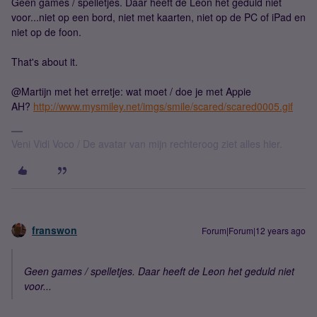
Geen games / spelletjes. Daar heeft de Leon het geduld niet
voor...niet op een bord, niet met kaarten, niet op de PC of iPad en
niet op de foon.
That's about it.
@Martijn met het erretje: wat moet / doe je met Appie
AH?
http://www.mysmiley.net/imgs/smile/scared/scared0005.gif
Veni Vidi Voco / De avatar van mijn rechteroog ziet alles hier.
franswon
Forum|Forum|12 years ago
Geen games / spelletjes. Daar heeft de Leon het geduld niet
voor...