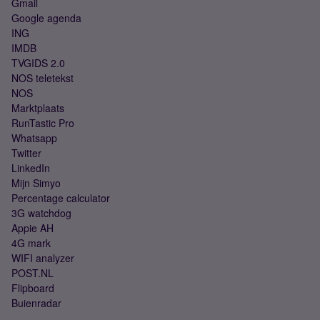
Gmail
Google agenda
ING
IMDB
TVGIDS 2.0
NOS teletekst
NOS
Marktplaats
RunTastic Pro
Whatsapp
Twitter
LinkedIn
Mijn Simyo
Percentage calculator
3G watchdog
Appie AH
4G mark
WIFI analyzer
POST.NL
Flipboard
Buienradar