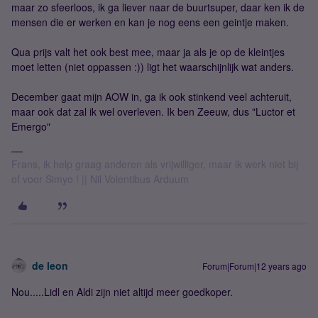
maar zo sfeerloos, ik ga liever naar de buurtsuper, daar ken ik de
mensen die er werken en kan je nog eens een geintje maken.
Qua prijs valt het ook best mee, maar ja als je op de kleintjes
moet letten (niet oppassen :)) ligt het waarschijnlijk wat anders.
December gaat mijn AOW in, ga ik ook stinkend veel achteruit,
maar ook dat zal ik wel overleven. Ik ben Zeeuw, dus "Luctor et
Emergo"
Frans, ik help graag anderen als vrijwilliger, maar ik werk niet bij
of voor Simyo ! || Nil Volentibus Arduum
de leon
Forum|Forum|12 years ago
Nou.....Lidl en Aldi zijn niet altijd meer goedkoper.