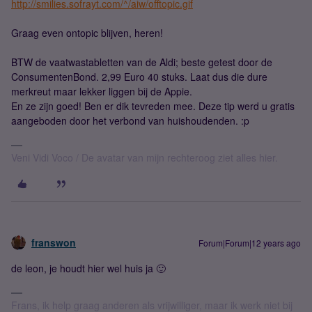
http://smilies.sofrayt.com/^/aiw/offtopic.gif
Graag even ontopic blijven, heren!
BTW de vaatwastabletten van de Aldi; beste getest door de
ConsumentenBond. 2,99 Euro 40 stuks. Laat dus die dure
merkreut maar lekker liggen bij de Appie.
En ze zijn goed! Ben er dik tevreden mee. Deze tip werd u gratis
aangeboden door het verbond van huishoudenden. :p
Veni Vidi Voco / De avatar van mijn rechteroog ziet alles hier.
franswon
Forum|Forum|12 years ago
de leon, je houdt hier wel huis ja 🙂
Frans, ik help graag anderen als vrijwilliger, maar ik werk niet bij