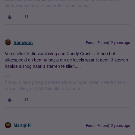
sturen wanneer een moderator er om vraagt :)
franswon
Forum|Forum|12 years ago
Verschrikelijk die verslaving aan Candy Crush... ik heb het
uitgespeeld en ben nu bezig om de levels waar ik geen 3 sterren
haalde alsnog naar 3 sterren te tillen.....
Frans, ik help graag anderen als vrijwilliger, maar ik werk niet bij
of voor Simyo ! || Nil Volentibus Arduum
MartijnR
Forum|Forum|12 years ago