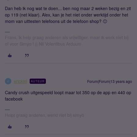
Dan heb ik nog wat te doen... ben nog maar 2 weken bezig en zit
op 119 (net klaar). Alex, kan je het niet onder werktijd onder het
mom van uittesten telefoons uit de telefoon shop? 🙂
Frans, ik help graag anderen als vrijwilliger, maar ik werk niet bij
of voor Simyo ! || Nil Volentibus Arduum
erickiel
Forum|Forum|13 years ago
AUTEUR
E
Candy crush uitgespeeld loopt maar tot 350 op de app en 440 op
faceboek
Helpt graag anderen, werkt niet bij simyo