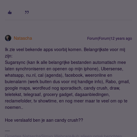
Natascha
Forum|Forum|12 years ago
Ik zie veel bekende apps voorbij komen. Belangrijkste voor mij
zijn:
Sugarsync (kan ik alle belangrijke bestanden automatisch mee
laten synchroniseren en openen op mijn iphone), Ubersense,
whatsapp, nu.nl, cal (agenda), facebook, weeronline en
buienalarm (werk buiten dus voor mij handige info), Rabo, gmail,
google maps, wordfeud nog sporadisch, candy crush, draw,
teletekst, telegraaf, grocery gadget, dagaanbiedingen,
reclamefolder, tv showtime, en nog meer maar te veel om op te
noemen..
Hoe verslaafd ben je aan candy crush??
Groetjes,NataschaSimyo WebcareAub alleen privé berichten