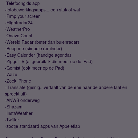
-Telefoongids app
-fotobewerkingsapps....een stuk of wat
-Pimp your screen
-Flightradar24
-WeatherPro
-Onavo Count
-Wereld Radar (beter dan buienradar)
-Beep me (simpele reminder)
-Easy Calender (handige agenda)
-Ziggo TV (al gebruik ik die meer op de iPad)
-Gemist (ook meer op de Pad)
-Waze
-Zoek iPhone
-iTranslate (geinig...vertaalt van de ene naar de andere taal en
spreekt uit)
-ANWB onderweg
-Shazam
-InstaWeather
-Twitter
-zootje standaard apps van Appeleflap