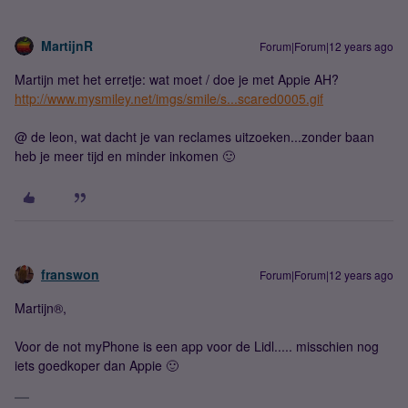
MartijnR
Forum|Forum|12 years ago
Martijn met het erretje: wat moet / doe je met Appie AH?
http://www.mysmiley.net/imgs/smile/s...scared0005.gif
@ de leon, wat dacht je van reclames uitzoeken...zonder baan
heb je meer tijd en minder inkomen 🙂
franswon
Forum|Forum|12 years ago
Martijn®,
Voor de not myPhone is een app voor de Lidl..... misschien nog
iets goedkoper dan Appie 🙂