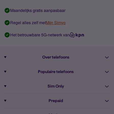
Maandelijks gratis aanpasbaar
Regel alles zelf met
Mijn Simyo
Het betrouwbare 5G-netwerk van
Over telefoons
Abonnement met telefoon
Populaire telefoons
Informatie over telefoons
Pixel 10
Sim Only
Alle telefoons
Pixel 9a
Sim Only
Prepaid
iPhone 16
Sim Only internet
Prepaid
iPhone 16e