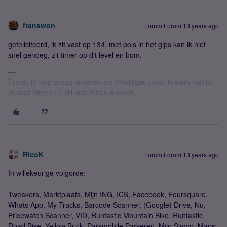
franswon
Forum|Forum|13 years ago
gefeliciteerd, ik zit vast op 134, met pols in het gips kan ik niet
snel genoeg, zit timer op dit level en bom.
Frans, ik help graag anderen als vrijwilliger, maar ik werk niet bij
of voor Simyo ! || Nil Volentibus Arduum
RicoK
Forum|Forum|13 years ago
In willekeurige volgorde:
Tweakers, Marktplaats, Mijn ING, ICS, Facebook, Foursquare,
Whats App, My Tracks, Barcode Scanner, (Google) Drive, Nu,
Pricewatch Scanner, VID, Runtastic Mountain Bike, Runtastic
Road Bike, Yellow Brick, Parkmobile Parkeren, Mijn Simyo, Maps,