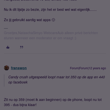
Nu ik dit lijstje zo bezie, zijn het er best wel wat eigenlijk.......
Zo jij gebruikt aardig wat apps 🙂
Groetjes,NataschaSimyo WebcareAub alleen privé berichten
sturen wanneer een moderator er om vraagt :)
franswon
Forum|Forum|12 years ago
Candy crush uitgespeeld loopt maar tot 350 op de app en 440
op faceboek
Zit nu op 359 (moet ik aan beginnen) op de phone, loopt nu tot
395 - dus bijna klaar!