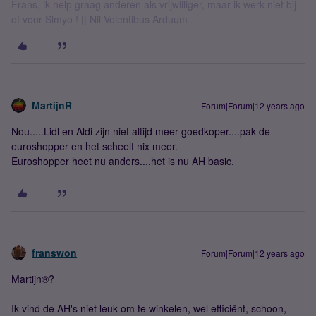
Frans, ik help graag anderen als vrijwilliger, maar ik werk niet bij
of voor Simyo ! || Nil Volentibus Arduum
MartijnR
Forum|Forum|12 years ago
Nou.....Lidl en Aldi zijn niet altijd meer goedkoper....pak de
euroshopper en het scheelt nix meer.
Euroshopper heet nu anders....het is nu AH basic.
franswon
Forum|Forum|12 years ago
Martijn®?
Ik vind de AH's niet leuk om te winkelen, wel efficiënt, schoon,