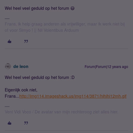
Wel heel veel geduld op het forum 😃
Frans, ik help graag anderen als vrijwilliger, maar ik werk niet bij
of voor Simyo ! || Nil Volentibus Arduum
de leon
Forum|Forum|12 years ago
Wel heel veel geduld op het forum :D
Eigenlijk ook niet,
Frans...
http://img114.imageshack.us/img114/3871/hihihi12mh.gif
Veni Vidi Voco / De avatar van mijn rechteroog ziet alles hier.