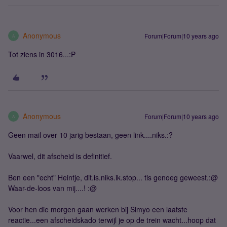
Anonymous
Forum|Forum|10 years ago
A
Tot ziens in 3016...:P
Anonymous
Forum|Forum|10 years ago
A
Geen mail over 10 jarig bestaan, geen link....niks.:?
Vaarwel, dit afscheid is definitief.
Ben een "echt" Heintje, dit.is.niks.ik.stop... tis genoeg geweest.:@
Waar-de-loos van mij....! :@
Voor hen die morgen gaan werken bij Simyo een laatste
reactie...een afscheidskado terwijl je op de trein wacht...hoop dat