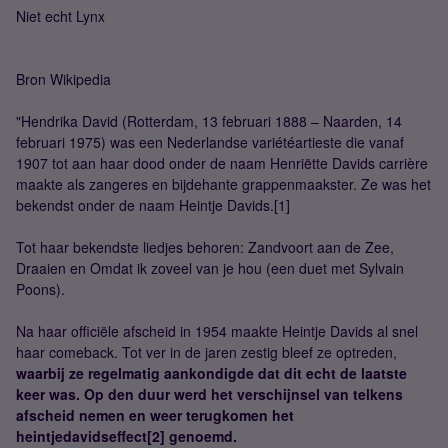
Niet echt Lynx
Bron Wikipedia
"Hendrika David (Rotterdam, 13 februari 1888 – Naarden, 14
februari 1975) was een Nederlandse variétéartieste die vanaf
1907 tot aan haar dood onder de naam Henriëtte Davids carrière
maakte als zangeres en bijdehante grappenmaakster. Ze was het
bekendst onder de naam Heintje Davids.[1]
Tot haar bekendste liedjes behoren: Zandvoort aan de Zee,
Draaien en Omdat ik zoveel van je hou (een duet met Sylvain
Poons).
Na haar officiële afscheid in 1954 maakte Heintje Davids al snel
haar comeback. Tot ver in de jaren zestig bleef ze optreden,
waarbij ze regelmatig aankondigde dat dit echt de laatste
keer was. Op den duur werd het verschijnsel van telkens
afscheid nemen en weer terugkomen het
heintjedavidseffect[2] genoemd.