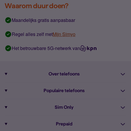
Waarom duur doen?
Maandelijks gratis aanpasbaar
Regel alles zelf met
Mijn Simyo
Het betrouwbare 5G-netwerk van
Over telefoons
Abonnement met telefoon
Populaire telefoons
Informatie over telefoons
Pixel 10
Sim Only
Alle telefoons
Pixel 9a
Sim Only
Prepaid
iPhone 16
Sim Only internet