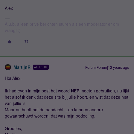
Alex
A.u.b. alleen privé berichten sturen als een moderator er om
vraagt :)
MartijnR
Forum|Forum|12 years ago
AUTEUR
Hoi Alex,
Ik had even in mijn post het woord
NEP
moeten gebruiken, nu lijkt
het alsof ik denk dat deze site bij jullie hoort, en wist dat deze niet
van jullie is.
Maar nu heeft het de aandacht....en kunnen andere
gewaarschuwd worden, dat was mijn bedoeling.
Groetjes,