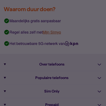
Waarom duur doen?
Maandelijks gratis aanpasbaar
Regel alles zelf met
Mijn Simyo
Het betrouwbare 5G-netwerk van
Over telefoons
Abonnement met telefoon
Populaire telefoons
Informatie over telefoons
Pixel 10
Sim Only
Alle telefoons
Pixel 9a
Sim Only
Prepaid