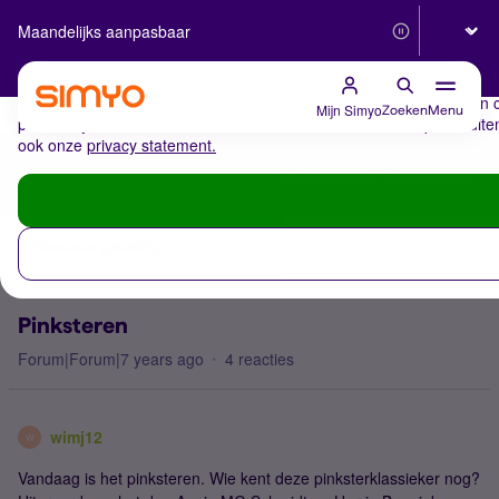
Selecteer
Maandelijks aanpasbaar
Betrouwbaar 5G
De cookies van Simyo
Wij gebruiken cookies op onze website. Met deze cookies zorgen wij 
cookies relevante advertenties te zien. Ook derde partijen plaatsen
Mijn Simyo
Zoeken
Menu
persoonlijke berichten of advertenties kunnen laten zien op en buit
ook onze
privacy statement.
Inloggen / Registreren
Gewoon gezellig
Pinksteren
Forum|Forum|7 years ago
4 reacties
wimj12
W
Vandaag is het pinksteren. Wie kent deze pinksterklassieker nog?