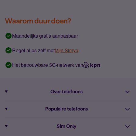
Waarom duur doen?
Maandelijks gratis aanpasbaar
Regel alles zelf met
Mijn Simyo
Het betrouwbare 5G-netwerk van
Over telefoons
Abonnement met telefoon
Populaire telefoons
Informatie over telefoons
Pixel 10
Sim Only
Alle telefoons
Pixel 9a