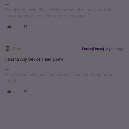
Groetjes,NataschaSimyo WebcareAub alleen privé berichten
sturen wanneer een moderator er om vraagt :)
Alex
Forum|Forum|12 years ago
Hahaha Any Device Head Down
A.u.b. alleen privé berichten sturen als een moderator er om
vraagt :)