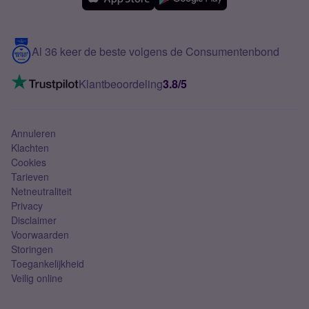
Meerdere nummers
Samsung S25 FE
Blog
5G internet
Contact
Al 36 keer de beste volgens de Consumentenbond
Mobiel internet
VoLTE 4G bellen
Klantbeoordeling
3.8/5
Mobiel abonnement
Simkaart
Annuleren
Klachten
Cookies
Tarieven
Netneutraliteit
Privacy
Disclaimer
Voorwaarden
Storingen
Toegankelijkheid
Veilig online