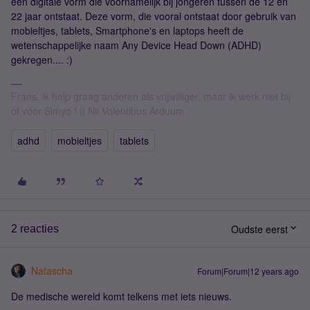
een digitale vorm die voornamelijk bij jongeren tussen de 12 en
22 jaar ontstaat. Deze vorm, die vooral ontstaat door gebruik van
mobieltjes, tablets, Smartphone's en laptops heeft de
wetenschappelijke naam Any Device Head Down (ADHD)
gekregen.... :)
Frans, ik help graag anderen als vrijwilliger, maar ik werk niet bij
of voor Simyo ! || Nil Volentibus Arduum
adhd
mobieltjes
tablets
Oudste eerst
2 reacties
Natascha
Forum|Forum|12 years ago
De medische wereld komt telkens met iets nieuws.