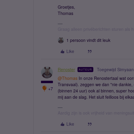
Groetjes,
Thomas
Graag alleen privéberichten sturen als 
1 persoon vindt dit leuk
Like
Renoster
Toegewijd Simyaan
AUTEUR
@Thomas
In onze Renostertaal wat oor
Transvaal). zeggen we dan "nie dankie,
+7
(binnen 24 uur) ook al binnen, super ho
mij aan de slag. Het sluit feilloos bij elk
Aardig zijn is ook vrijheid van meningsuit
Like