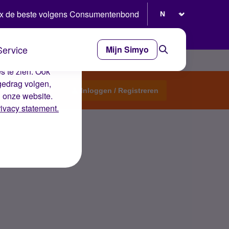
Selecteer taal
x de beste volgens Consumentenbond
Service
Mijn Simyo
e ervaring op de
s te zien. Ook
gedrag volgen,
Start een topic
Inloggen / Registreren
n onze website.
rivacy statement.