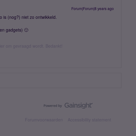
Forum|Forum|8 years ago
o is (nog?) niet zo ontwikkeld.
(en gadgets) 🙂
hier om gevraagd wordt. Bedankt!
Forumvoorwaarden
Accessibility statement