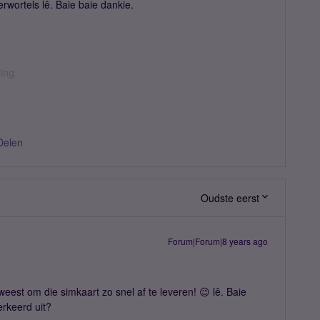
erwortels lê. Baie baie dankie.
ing.
Delen
Oudste eerst
Forum|Forum|8 years ago
est om die simkaart zo snel af te leveren! 😉 lê. Baie
erkeerd uit?