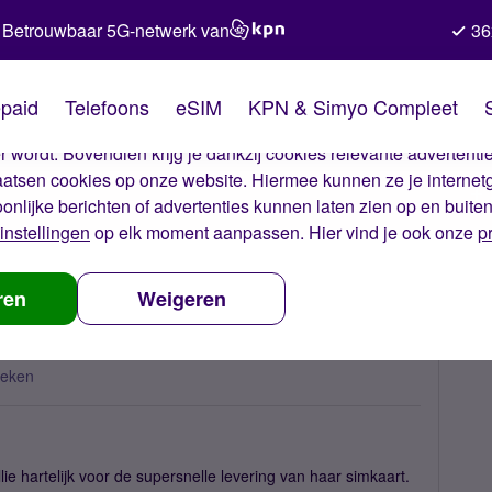
Betrouwbaar 5G-netwerk van
36
kies van Simyo
paid
Telefoons
eSIM
KPN & Simyo Compleet
okies op onze website. Met deze cookies zorgen wij ervoor dat j
 wordt. Bovendien krijg je dankzij cookies relevante advertentie
laatsen cookies op onze website. Hiermee kunnen ze je internet
oonlijke berichten of advertenties kunnen laten zien op en buite
instellingen
op elk moment aanpassen. Hier vind je ook onze
p
we simkaart
ren
Weigeren
keken
ie hartelijk voor de supersnelle levering van haar simkaart.