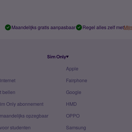
Maandelijks gratis aanpasbaar
Regel alles zelf met
Mij
Sim Only
Apple
internet
Fairphone
 bellen
Google
Sim Only abonnement
HMD
 maandelijks opzegbaar
OPPO
voor studenten
Samsung