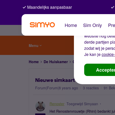
Maandelijks aanpasbaar
De coo
Home
Sim Only
Pre
Wij gebruiken co
website nog beter
derde partijen p
Menu
zodat wij je pers
Je kan je
cookie-
Home
De Huiskamer
Gewoon gezellig
Nieu
Accepte
Nieuwe simkaart
Forum|Forum|8 years ago
3 reacties
91 Be
Renoster
Toegewijd Simyaan
Het Renostervrouwtje (Rhini) bedankt jull