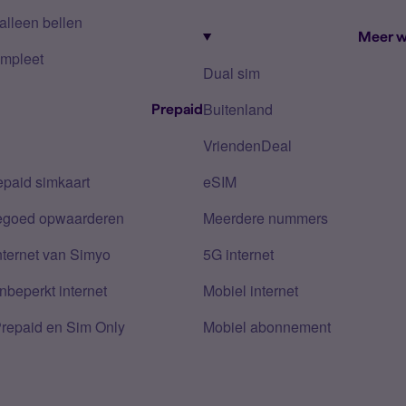
alleen bellen
Meer w
mpleet
Dual sim
Buitenland
Prepaid
VriendenDeal
epaid simkaart
eSIM
tegoed opwaarderen
Meerdere nummers
nternet van Simyo
5G internet
nbeperkt internet
Mobiel internet
Prepaid en Sim Only
Mobiel abonnement