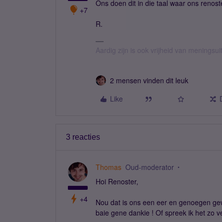
Ons doen dit in die taal waar ons renost
+7
R.
Aardig zijn is ook vrijheid van meningsuit
2 mensen vinden dit leuk
Like
3 reacties
Thomas
Oud-moderator
Hoi Renoster,
+4
Nou dat is ons een eer en genoegen gewe
baie gene dankie ! Of spreek ik het zo v