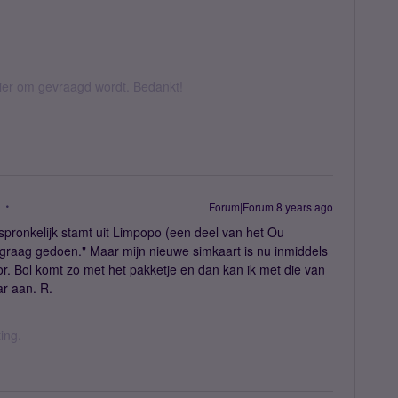
hier om gevraagd wordt. Bedankt!
Forum|Forum|8 years ago
spronkelijk stamt uit Limpopo (een deel van het Ou
 graag gedoen." Maar mijn nieuwe simkaart is nu inmiddels
or. Bol komt zo met het pakketje en dan kan ik met die van
aar aan. R.
ing.