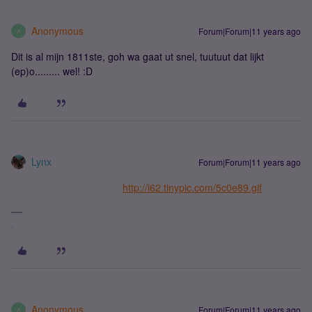
Anonymous
Forum|Forum|11 years ago
A
Dit is al mijn 1811ste, goh wa gaat ut snel, tuutuut dat lijkt
(ep)o......... wel! :D
Lynx
Forum|Forum|11 years ago
http://i62.tinypic.com/5c0e89.gif
.
Anonymous
Forum|Forum|11 years ago
A