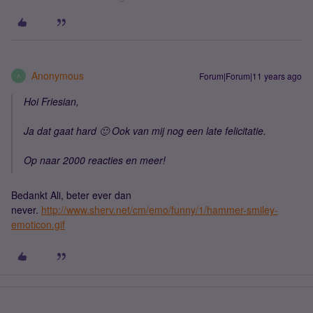
Anonymous
Forum|Forum|11 years ago
A
Hoi Friesian,
Ja dat gaat hard 🙂 Ook van mij nog een late felicitatie.
Op naar 2000 reacties en meer!
Bedankt Ali, beter ever dan
never.
http://www.sherv.net/cm/emo/funny/1/hammer-smiley-
emoticon.gif