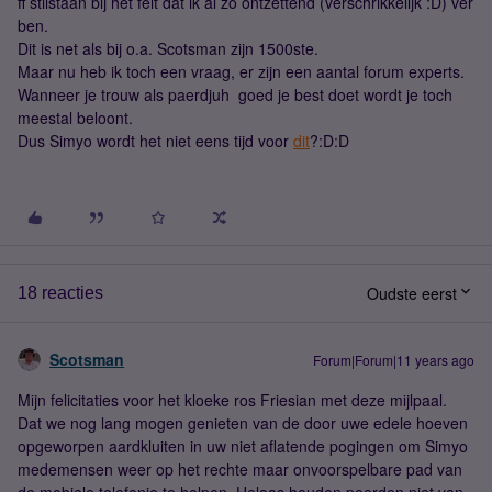
ff stilstaan bij het feit dat ik al zo ontzettend (verschrikkelijk :D) ver
ben.
Dit is net als bij o.a. Scotsman zijn 1500ste.
Maar nu heb ik toch een vraag, er zijn een aantal forum experts.
Wanneer je trouw als paerdjuh goed je best doet wordt je toch
meestal beloont.
Dus Simyo wordt het niet eens tijd voor
dit
?:D:D
Oudste eerst
18 reacties
Scotsman
Forum|Forum|11 years ago
Mijn felicitaties voor het kloeke ros Friesian met deze mijlpaal.
Dat we nog lang mogen genieten van de door uwe edele hoeven
opgeworpen aardkluiten in uw niet aflatende pogingen om Simyo
medemensen weer op het rechte maar onvoorspelbare pad van