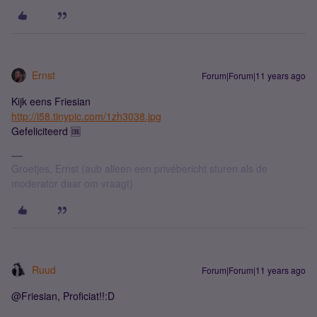
Ernst
Forum|Forum|11 years ago
Kijk eens Friesian
http://i58.tinypic.com/1zh3038.jpg
Gefeliciteerd 🆒
Groetjes, Ernst (aub alleen een privébericht sturen als de
moderator daar om vraagt)
Ruud
Forum|Forum|11 years ago
@Friesian, Proficiat!!:D