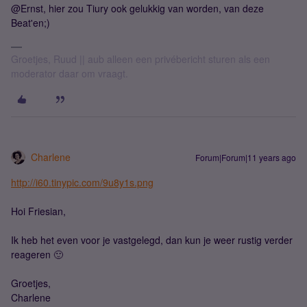
@Ernst, hier zou Tiury ook gelukkig van worden, van deze
Beat'en;)
Groetjes, Ruud || aub alleen een privébericht sturen als een
moderator daar om vraagt.
Charlene
Forum|Forum|11 years ago
http://i60.tinypic.com/9u8y1s.png
Hoi Friesian,
Ik heb het even voor je vastgelegd, dan kun je weer rustig verder
reageren 🙂
Groetjes,
Charlene