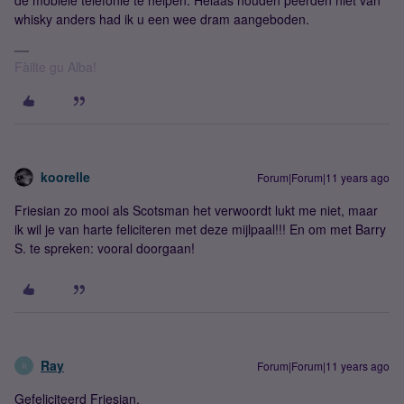
de mobiele telefonie te helpen. Helaas houden peerden niet van
whisky anders had ik u een wee dram aangeboden.
Fàilte gu Alba!
koorelle
Forum|Forum|11 years ago
Friesian zo mooi als Scotsman het verwoordt lukt me niet, maar
ik wil je van harte feliciteren met deze mijlpaal!!! En om met Barry
S. te spreken: vooral doorgaan!
Ray
Forum|Forum|11 years ago
R
Gefeliciteerd Friesian.