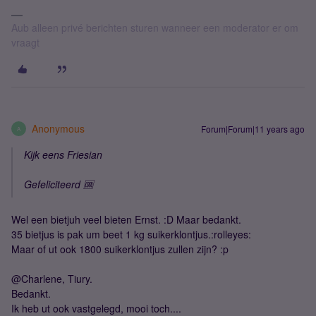
Aub alleen privé berichten sturen wanneer een moderator er om
vraagt
Anonymous
Forum|Forum|11 years ago
A
Kijk eens Friesian
Gefeliciteerd 🆒
Wel een bietjuh veel bieten Ernst. :D Maar bedankt.
35 bietjus is pak um beet 1 kg suikerklontjus.:rolleyes:
Maar of ut ook 1800 suikerklontjus zullen zijn? :p
@Charlene, Tiury.
Bedankt.
Ik heb ut ook vastgelegd, mooi toch....