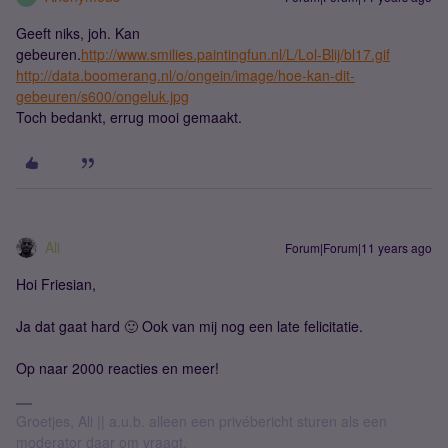
Geeft niks, joh. Kan
gebeuren.
http://www.smilies.paintingfun.nl/L/Lol-Blij/bl17.gif
http://data.boomerang.nl/o/ongein/image/hoe-kan-dit-
gebeuren/s600/ongeluk.jpg
Toch bedankt, errug mooi gemaakt.
Ali
Forum|Forum|11 years ago
Hoi Friesian,
Ja dat gaat hard 🙂 Ook van mij nog een late felicitatie.
Op naar 2000 reacties en meer!
Groetjes, Ali || a.u.b. alleen een privébericht sturen als een
moderator daar om vraagt.