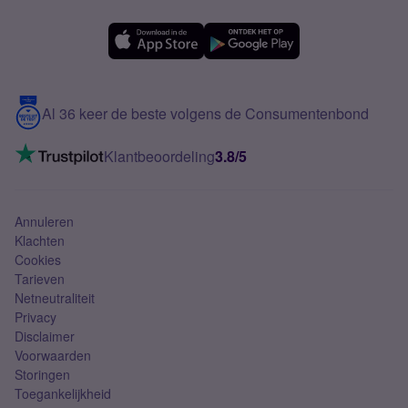
Forum
OPPO
Simyo Compleet
eSIM
Samsung A56
Over Simyo
Samsung
Meerdere nummers
Samsung S25 FE
Blog
5G internet
Contact
Al 36 keer de beste volgens de Consumentenbond
Mobiel internet
VoLTE 4G bellen
Klantbeoordeling
3.8/5
Mobiel abonnement
Simkaart
Annuleren
Klachten
Cookies
Tarieven
Netneutraliteit
Privacy
Disclaimer
Voorwaarden
Storingen
Toegankelijkheid