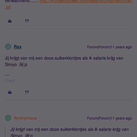
verwachtend.......
http://vrouwenpower.nl/smilies/forumsmiley2590
.gif
Ray
Forum|Forum|11 years ago
R
Jij krijgt van mij een doos suikerklontjes als ik salaris krijg van
Simyo. 🆒:p
Klant
Anonymous
Forum|Forum|11 years ago
A
Jij krijgt van mij een doos suikerklontjes als ik salaris krijg van
Simyo. 🆒:p