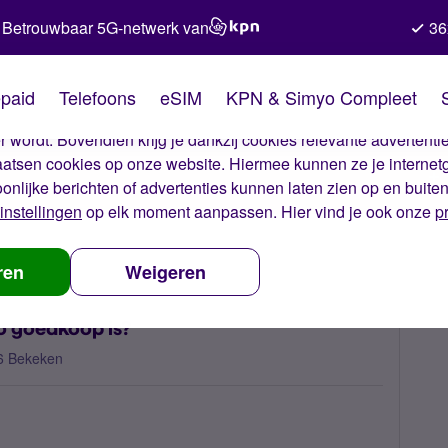
Betrouwbaar 5G-netwerk van
36
kies van Simyo
paid
Telefoons
eSIM
KPN & Simyo Compleet
okies op onze website. Met deze cookies zorgen wij ervoor dat j
 wordt. Bovendien krijg je dankzij cookies relevante advertentie
laatsen cookies op onze website. Hiermee kunnen ze je internet
oonlijke berichten of advertenties kunnen laten zien op en buite
instellingen
op elk moment aanpassen. Hier vind je ook onze
p
overtuig ik anderen dat Simyo goedkoop is?
ren
Weigeren
o goedkoop is?
6 Bekeken