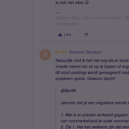
is ook niet alles 😉
Groeten Niels / Simyo Forum Expert / Bl
medewerker
Like
BartM
Startend Simyaan
B
Natuurlijk vind ik het niet erg als er fo
moeite neemt om ze op te lossen of erger
dit soort postings wordt gereageerd maa
probleem oplost. Gewoon slecht!
@BartM
Jammer dat je een negatieve eerste 
1. Wat is er precies verkeerd gegaa
van nummerbehoud je oude nummer ac
2. Zie 1. Het kan weleens zijn dat e