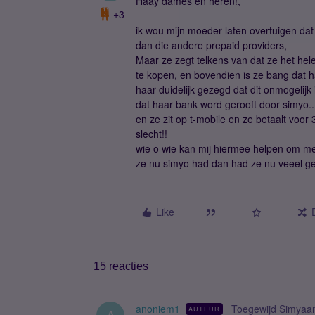
Haay dames en heren!,
+3
ik wou mijn moeder laten overtuigen da
dan die andere prepaid providers,
Maar ze zegt telkens van dat ze het hele
te kopen, en bovendien is ze bang dat h
haar duidelijk gezegd dat dit onmogelijk 
dat haar bank word gerooft door simyo..
en ze zit op t-mobile en ze betaalt voor
slecht!!
wie o wie kan mij hiermee helpen om me 
ze nu simyo had dan had ze nu veeel ge
Like
15 reacties
anoniem1
Toegewijd Simyaa
AUTEUR