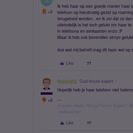
A
Ik heb haar op een goede manier haar l
+3
telefoon op handmatig gezet op roaming
terugebeld worden...en ik zei dat ze 
uiteindelijk is het toch gelukt om haar t
in telefoons en simkaarten enzo :P
Maar ik heb ook bovendien simyo gelukk
dus wat mij betreft mag dit topic wel op 
Like
Nielsiejjj92
Oud-forum expert
Hopelijk heb je haar telefoon niet hele
+5
Groeten Niels / Simyo Forum Expert / Bl
medewerker
Like