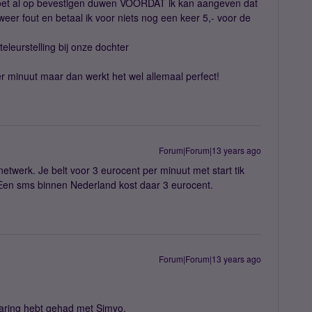
k moet al op bevestigen duwen VOORDAT ik kan aangeven dat
 weer fout en betaal ik voor niets nog een keer 5,- voor de
 teleurstelling bij onze dochter
 minuut maar dan werkt het wel allemaal perfect!
Forum|Forum|13 years ago
etwerk. Je belt voor 3 eurocent per minuut met start tik
. Een sms binnen Nederland kost daar 3 eurocent.
Forum|Forum|13 years ago
varing hebt gehad met Simyo.