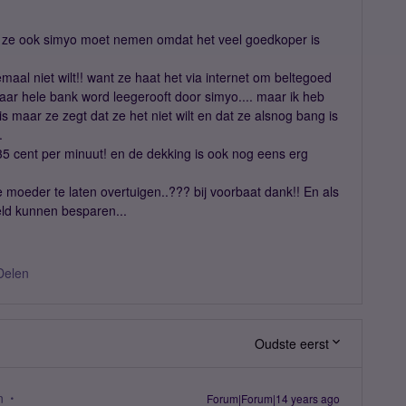
t ze ook simyo moet nemen omdat het veel goedkoper is
maal niet wilt!! want ze haat het via internet om beltegoed
aar hele bank word leegerooft door simyo.... maar ik heb
is maar ze zegt dat ze het niet wilt en dat ze alsnog bang is
.
 35 cent per minuut! en de dekking is ook nog eens erg
moeder te laten overtuigen..??? bij voorbaat dank!! En als
ld kunnen besparen...
Delen
Oudste eerst
n
Forum|Forum|14 years ago