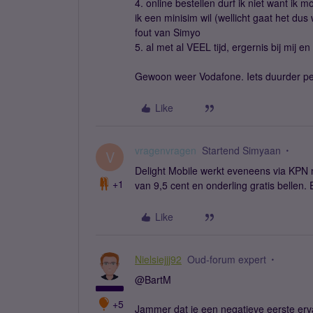
4. online bestellen durf ik niet want i
ik een minisim wil (wellicht gaat het dus
fout van Simyo
5. al met al VEEL tijd, ergernis bij mij en
Gewoon weer Vodafone. Iets duurder per
Like
vragenvragen
Startend Simyaan
V
Delight Mobile werkt eveneens via KPN n
+1
van 9,5 cent en onderling gratis bellen
Like
Nielsiejjj92
Oud-forum expert
@BartM
+5
Jammer dat je een negatieve eerste er