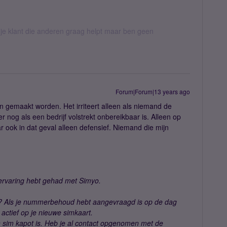
ije klant die anderen graag helpt maar ben geen
Forum|Forum|13 years ago
uten gemaakt worden. Het irriteert alleen als niemand de
 nog als een bedrijf volstrekt onbereikbaar is. Alleen op
r ook in dat geval alleen defensief. Niemand die mijn
ervaring hebt gehad met Simyo.
n? Als je nummerbehoud hebt aangevraagd is op de dag
tief op je nieuwe simkaart.
en sim kapot is. Heb je al contact opgenomen met de