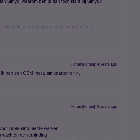
an Simyo, waarom ben je dan toch klant bij Simyo?
ije klant die anderen graag helpt maar ben geen
Forum|Forum|14 years ago
. Ik heb een GSM met 2 simkaarten er in.
Forum|Forum|13 years ago
(voor grote sim) niet te werken
n wachten de verbinding