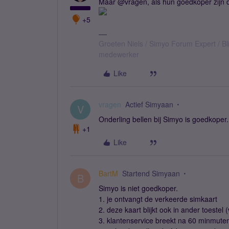
Maar @vragen, als hun goedkoper zijn d
+5
Groeten Niels / Simyo Forum Expert / Bl
medewerker
Like
vragen
Actief Simyaan
V
Onderling bellen bij Simyo is goedkoper
+1
Like
BartM
Startend Simyaan
B
Simyo is niet goedkoper.
1. je ontvangt de verkeerde simkaart
2. deze kaart blijkt ook in ander toestel 
3. klantenservice breekt na 60 minmute