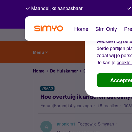
Maandelijks aanpasbaar
De coo
Home
Sim Only
Pre
Wij gebruiken co
website nog beter
derde partijen p
Menu
zodat wij je pers
Je kan je
cookie-
Home
De Huiskamer
Gewoon gezellig
Hoe 
Accepte
VRAAG
Hoe overtuig ik anderen dat Simy
Forum|Forum|14 years ago
15 reacties
308
anoniem1
Toegewijd Simyaan
A