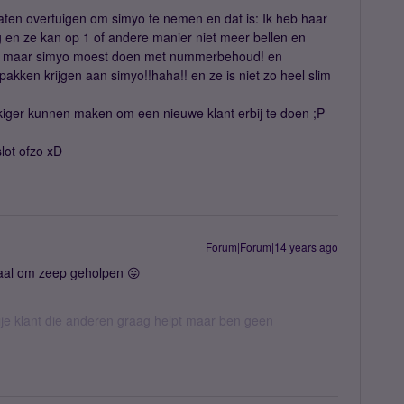
aten overtuigen om simyo te nemen en dat is: Ik heb haar
 en ze kan op 1 of andere manier niet meer bellen en
dan maar simyo moest doen met nummerbehoud! en
e pakken krijgen aan simyo!!haha!! en ze is niet zo heel slim
iger kunnen maken om een nieuwe klant erbij te doen ;P
slot ofzo xD
Forum|Forum|14 years ago
maal om zeep geholpen 😛
ije klant die anderen graag helpt maar ben geen