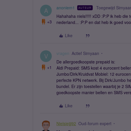
anoniem1
Toegewijd Simyaa
AUTEUR
A
Hahahaha niels!!!!! xDD :P:P ik heb die 
+3
nederland... :P:P en dat heb ik goed vo
Like
vragen
Actief Simyaan
V
De allergoedkoopste prepaid is:
+1
Aldi Prepaid: SMS kost 4 eurocent belle
Jumbo/Dirk/Kruidvat Mobiel: 12 eurocent
perfecte KPN netwerk. Bij Dirk/Jumbo he
bundel. Er zijn toestellen waarbij je 2 
goedkoopste manier bellen en SMS vers
Like
Nielsiejjj92
Oud-forum expert