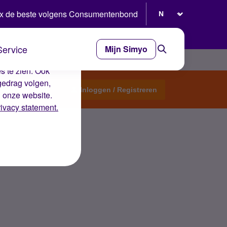
Selecteer taal
x de beste volgens Consumentenbond
Service
Mijn Simyo
e ervaring op de
s te zien. Ook
gedrag volgen,
Start een topic
Inloggen / Registreren
n onze website.
rivacy statement.