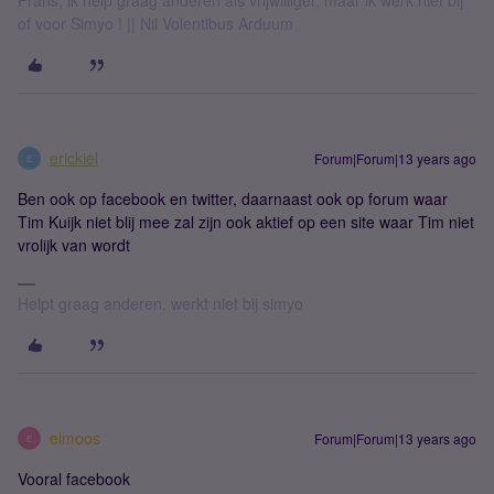
Frans, ik help graag anderen als vrijwilliger, maar ik werk niet bij
of voor Simyo ! || Nil Volentibus Arduum
erickiel
Forum|Forum|13 years ago
E
Ben ook op facebook en twitter, daarnaast ook op forum waar
Tim Kuijk niet blij mee zal zijn ook aktief op een site waar Tim niet
vrolijk van wordt
Helpt graag anderen, werkt niet bij simyo
elmoos
Forum|Forum|13 years ago
E
Vooral facebook