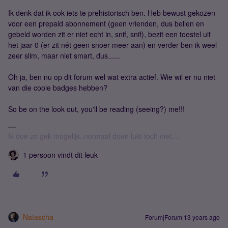
Ik denk dat ik ook iets te prehistorisch ben. Heb bewust gekozen
voor een prepaid abonnement (geen vrienden, dus bellen en
gebeld worden zit er niet echt in, snif, snif), bezit een toestel uit
het jaar 0 (er zit nét geen snoer meer aan) en verder ben ik weel
zeer slim, maar niet smart, dus......
Oh ja, ben nu op dit forum wel wat extra actief. Wie wil er nu niet
van die coole badges hebben?
So be on the look out, you'll be reading (seeing?) me!!!
Ik doe zo gek mogelijk, normaal doen lukt toch niet....
1 persoon vindt dit leuk
Natascha
Forum|Forum|13 years ago