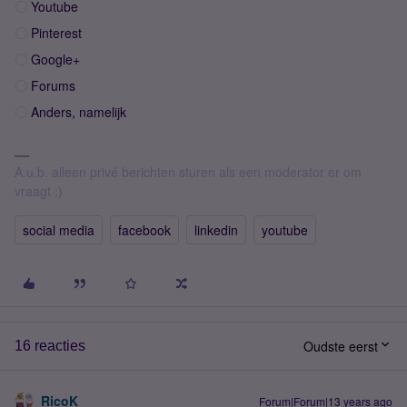
Youtube
Pinterest
Google+
Forums
Anders, namelijk
A.u.b. alleen privé berichten sturen als een moderator er om
vraagt :)
social media
facebook
linkedin
youtube
Oudste eerst
16 reacties
RicoK
Forum|Forum|13 years ago