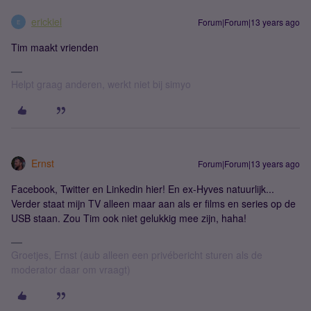
erickiel
Forum|Forum|13 years ago
E
Tim maakt vrienden
Helpt graag anderen, werkt niet bij simyo
Ernst
Forum|Forum|13 years ago
Facebook, Twitter en Linkedin hier! En ex-Hyves natuurlijk...
Verder staat mijn TV alleen maar aan als er films en series op de
USB staan. Zou Tim ook niet gelukkig mee zijn, haha!
Groetjes, Ernst (aub alleen een privébericht sturen als de
moderator daar om vraagt)