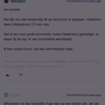
franswon
Forum|Forum|13 years ago
hoi erickiel,
Het lijkt me niet verstandig dit op het forum te plaatsen, misschien
leest (uils)kuik(en) 🙂 ook mee.
Het is een zeer grote torrentsite, buiten Nederland gevestigd, ze
staan bij de top 10 van torrentsites wereldwijd.
Ik ben zowel forum- als site-administrator daar.
Frans, ik help graag anderen als vrijwilliger, maar ik werk niet bij
of voor Simyo ! || Nil Volentibus Arduum
erickiel
Forum|Forum|13 years ago
E
@franswon ik doe hetzelfde maar dan op een kleine site, we zijn