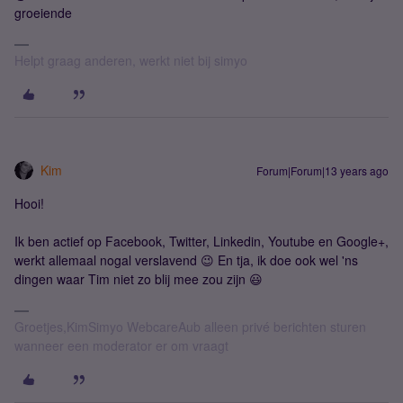
groeiende
Helpt graag anderen, werkt niet bij simyo
Kim
Forum|Forum|13 years ago
Hooi!
Ik ben actief op Facebook, Twitter, Linkedin, Youtube en Google+,
werkt allemaal nogal verslavend 😉 En tja, ik doe ook wel 'ns
dingen waar Tim niet zo blij mee zou zijn 😃
Groetjes,KimSimyo WebcareAub alleen privé berichten sturen
wanneer een moderator er om vraagt