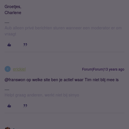
Groetjes,
Charlene
Aub alleen privé berichten sturen wanneer een moderator er om
vraagt
erickiel
Forum|Forum|13 years ago
E
@franswon op welke site ben je actief waar Tim niet blij mee is
Helpt graag anderen, werkt niet bij simyo