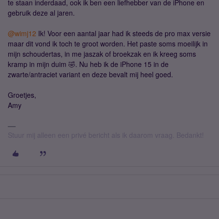
te staan inderdaad, ook ik ben een liefhebber van de iPhone en
gebruik deze al jaren.
@wimj12
Ik! Voor een aantal jaar had ik steeds de pro max versie
maar dit vond ik toch te groot worden. Het paste soms moeilijk in
mijn schoudertas, in me jaszak of broekzak en ik kreeg soms
kramp in mijn duim 🤣. Nu heb ik de iPhone 15 in de
zwarte/antraciet variant en deze bevalt mij heel goed.
Groetjes,
Amy
Stuur mij alleen een privé bericht als ik daarom vraag. Bedankt!