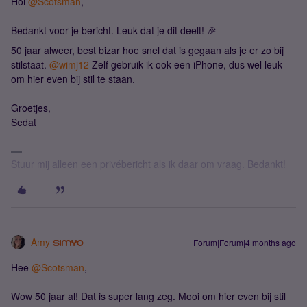
Hoi ​
@Scotsman
,
Bedankt voor je bericht. Leuk dat je dit deelt! 🎉
50 jaar alweer, best bizar hoe snel dat is gegaan als je er zo bij
stilstaat. ​
@wimj12
Zelf gebruik ik ook een iPhone, dus wel leuk
om hier even bij stil te staan.
Groetjes,
Sedat
Stuur mij alleen een privébericht als ik daar om vraag. Bedankt!
Amy
Forum|Forum|4 months ago
Hee ​
@Scotsman
,
Wow 50 jaar al! Dat is super lang zeg. Mooi om hier even bij stil