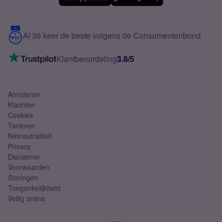
Meerdere nummers
Samsung S25 FE
Blog
5G internet
Contact
Al 36 keer de beste volgens de Consumentenbond
Mobiel internet
VoLTE 4G bellen
Klantbeoordeling
3.8/5
Mobiel abonnement
Simkaart
Annuleren
Klachten
Cookies
Tarieven
Netneutraliteit
Privacy
Disclaimer
Voorwaarden
Storingen
Toegankelijkheid
Veilig online