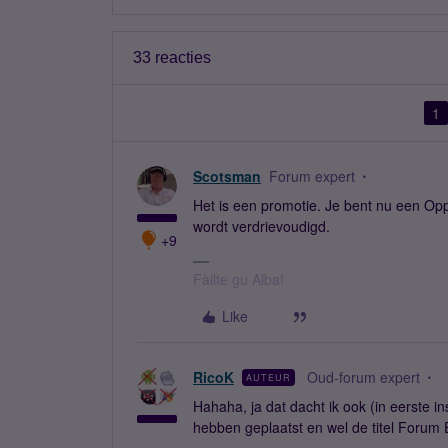
33 reacties
1
Scotsman
Forum expert
Het is een promotie. Je bent nu een Op
wordt verdrievoudigd.
+9
Fàilte gu Alba!
Like
RicoK
Oud-forum expert
AUTEUR
Hahaha, ja dat dacht ik ook (in eerste i
hebben geplaatst en wel de titel Forum 