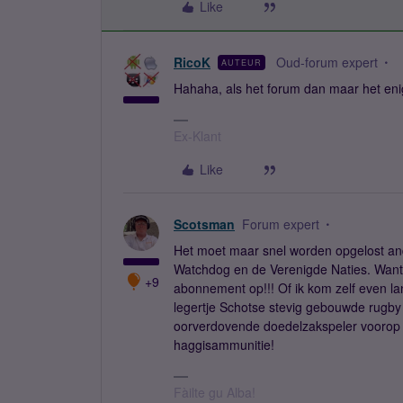
Like
RicoK
Oud-forum expert
AUTEUR
Hahaha, als het forum dan maar het enig
Ex-Klant
Like
Scotsman
Forum expert
Het moet maar snel worden opgelost a
Watchdog en de Verenigde Naties. Want di
+9
abonnement op!!! Of ik kom zelf even l
legertje Schotse stevig gebouwde rugby v
oorverdovende doedelzakspeler voorop en
haggisammunitie!
Fàilte gu Alba!