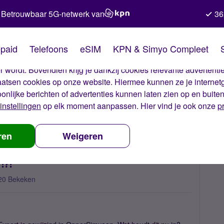
Betrouwbaar 5G-netwerk van
36
kies van Simyo
paid
Telefoons
eSIM
KPN & Simyo Compleet
okies op onze website. Met deze cookies zorgen wij ervoor dat j
 wordt. Bovendien krijg je dankzij cookies relevante advertentie
laatsen cookies op onze website. Hiermee kunnen ze je internet
oonlijke berichten of advertenties kunnen laten zien op en buite
instellingen
op elk moment aanpassen. Hier vind je ook onze
p
m Expert > OpperSimyaan ?!?!?!
ren
Weigeren
!?!
20 Bekeken