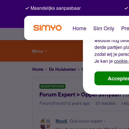
Maandelijks aanpasbaar
De coo
Home
Sim Only
Pre
Wij gebruiken co
website nog beter
derde partijen p
Menu
zodat wij je pers
Je kan je
cookie-
Home
De Huiskamer
Gewoon gezellig
Foru
Accepte
BEANTWOORD
Forum Expert > OpperSimyaan ?!?
Forum|Forum|12 years ago
33 reacties
146
RicoK
Oud-forum expert