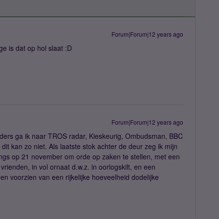
Forum|Forum|12 years ago
e is dat op hol slaat :D
Forum|Forum|12 years ago
nders ga ik naar TROS radar, Kieskeurig, Ombudsman, BBC
t kan zo niet. Als laatste stok achter de deur zeg ik mijn
angs op 21 november om orde op zaken te stellen, met een
rienden, in vol ornaat d.w.z. in oorlogskilt, en een
 voorzien van een rijkelijke hoeveelheid dodelijke