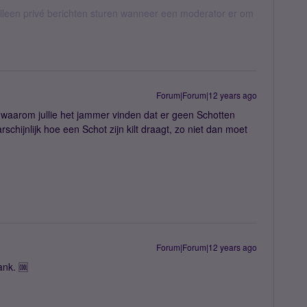
een privé berichten sturen wanneer een moderator er om
Forum|Forum|12 years ago
 waarom jullie het jammer vinden dat er geen Schotten
rschijnlijk hoe een Schot zijn kilt draagt, zo niet dan moet
Forum|Forum|12 years ago
ank. 🆒