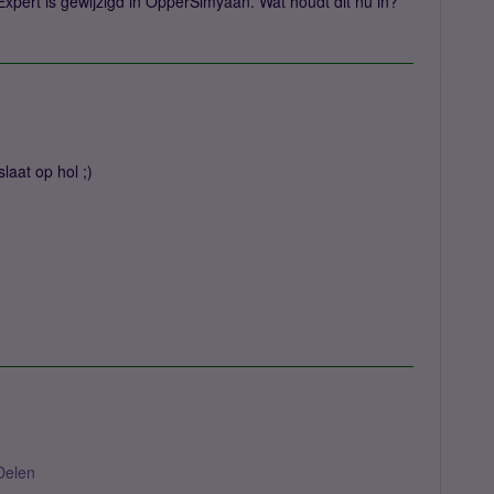
m Expert is gewijzigd in OpperSimyaan. Wat houdt dit nu in?
laat op hol ;)
Delen