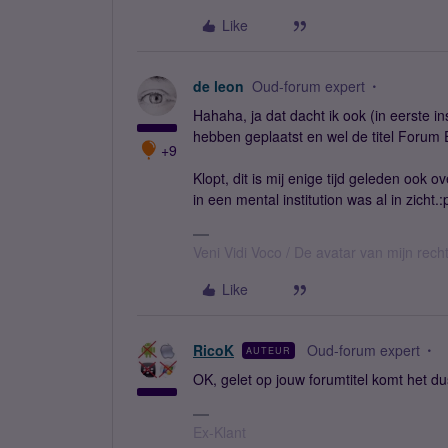
Like
de leon
Oud-forum expert
Hahaha, ja dat dacht ik ook (in eerste i
hebben geplaatst en wel de titel Forum 
+9
Klopt, dit is mij enige tijd geleden oo
in een mental institution was al in zicht.:
Veni Vidi Voco / De avatar van mijn recht
Like
RicoK
Oud-forum expert
AUTEUR
OK, gelet op jouw forumtitel komt het dus w
Ex-Klant