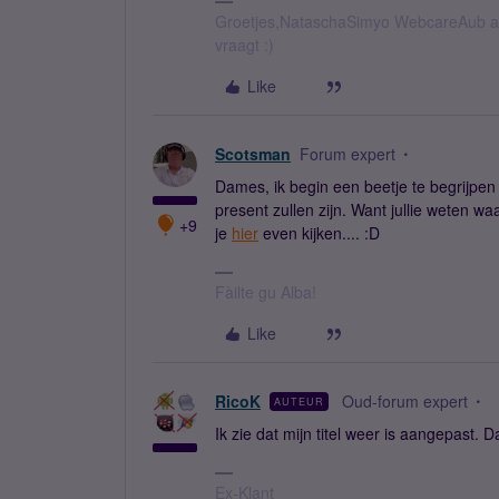
Groetjes,NataschaSimyo WebcareAub all
vraagt :)
Like
Scotsman
Forum expert
Dames, ik begin een beetje te begrijpen
present zullen zijn. Want jullie weten waa
+9
je
hier
even kijken.... :D
Fàilte gu Alba!
Like
RicoK
Oud-forum expert
AUTEUR
Ik zie dat mijn titel weer is aangepast. D
Ex-Klant