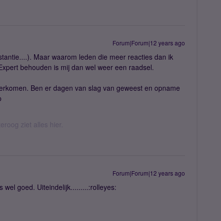
Forum|Forum|12 years ago
nstantie....). Maar waarom leden die meer reacties dan ik
Expert behouden is mij dan wel weer een raadsel.
k overkomen. Ben er dagen van slag van geweest en opname
p
eroog ziet alles hier.
Forum|Forum|12 years ago
el goed. Uiteindelijk.........:rolleyes: