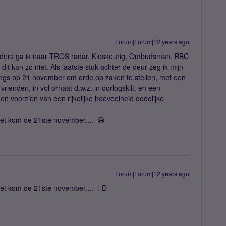
Forum|Forum|12 years ago
nders ga ik naar TROS radar, Kieskeurig, Ombudsman, BBC
t kan zo niet. Als laatste stok achter de deur zeg ik mijn
angs op 21 november om orde op zaken te stellen, met een
rienden, in vol ornaat d.w.z. in oorlogskilt, en een
 voorzien van een rijkelijke hoeveelheid dodelijke
 niet kom de 21ste november.... 😃
Forum|Forum|12 years ago
 niet kom de 21ste november.... :-D