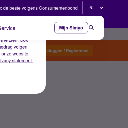
Selecteer taal
x de beste volgens Consumentenbond
Service
Mijn Simyo
e ervaring op de
s te zien. Ook
gedrag volgen,
Start een topic
Inloggen / Registreren
n onze website.
rivacy statement.