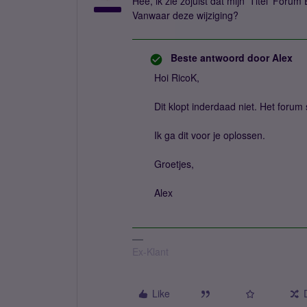
Hee, ik zie zojuist dat mijn 'Titel' Foru
Vanwaar deze wijziging?
Beste antwoord door
Alex
Hoi RicoK,
Dit klopt inderdaad niet. Het forum s
Ik ga dit voor je oplossen.
Groetjes,
Alex
Ex-Klant
Like