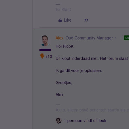
Ex-Klant
Like
Alex
Oud Community Manager
A
Hoi RicoK,
+10
Dit klopt inderdaad niet. Het forum slaat 
Ik ga dit voor je oplossen.
Groetjes,
Alex
A.u.b. alleen privé berichten sturen als
1 persoon vindt dit leuk