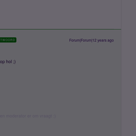
Forum|Forum|12 years ago
NTWOORD
op hol ;)
 een moderator er om vraagt :)