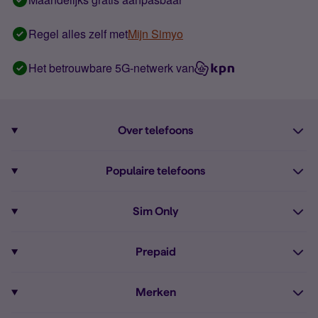
Regel alles zelf met
Mijn Simyo
Het betrouwbare 5G-netwerk van
Over telefoons
Abonnement met telefoon
Populaire telefoons
Informatie over telefoons
Pixel 10
Sim Only
Alle telefoons
Pixel 9a
Sim Only
Prepaid
iPhone 16
Sim Only internet
Prepaid
iPhone 16e
Merken
Onbeperkt bellen
Bestel Prepaid simkaart
iPhone 15