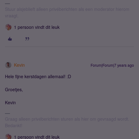
Stuur alsjeblieft alleen privéberichten als een moderator hierom
vraagt.
1 persoon vindt dit leuk
Kevin
Forum|Forum|7 years ago
Hele fijne kerstdagen allemaal! :D
Groetjes,
Kevin
Graag alleen privéberichten sturen als hier om gevraagd wordt.
Bedankt!
1 persoon vindt dit leuk