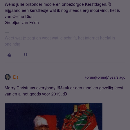
Wens jullie bijzonder mooie en onbezorgde Kerstdagen.🎅
Bijgaand een kerstliedje wat ik nog steeds erg mooi vind, het is
van Celine Dion
Groetjes van Frida
Weet wat je zegt en weet wat je schrijft, het internet heelal is
oneindig
Els
Forum|Forum|7 years ago
Merry Christmas everybody!!!Maak er een mooi en gezellig feest
van en al het goeds voor 2019. :D