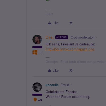
Klant
Like
Ernst
Oud-moderator
AUTEUR
Kijk eens, Friesian! Je cadeautje:
http://i58.tinypic.com/tapgz4.png
+11
Groetjes, Ernst (aub alleen een privébe
Like
koorelle
Erelid
Gefeliciteerd Friesian,
Weer een Forum expert erbij.
+8