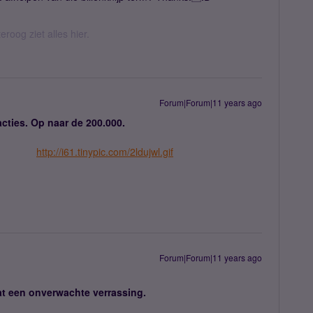
eroog ziet alles hier.
Forum|Forum|11 years ago
eacties. Op naar de 200.000.
http://i61.tinypic.com/2ldujwl.gif
Forum|Forum|11 years ago
at een onverwachte verrassing.