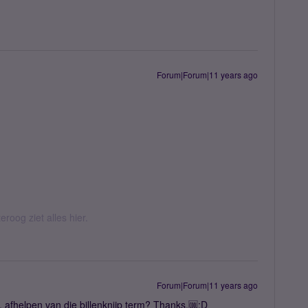
Forum|Forum|11 years ago
eroog ziet alles hier.
Forum|Forum|11 years ago
. afhelpen van die billenknijp term? Thanks.🆒:D