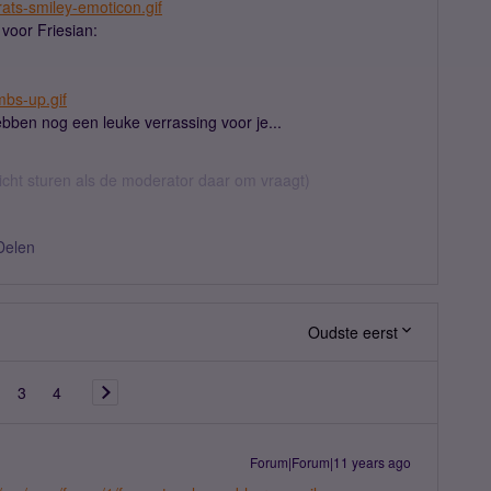
ats-smiley-emoticon.gif
s voor Friesian:
mbs-up.gif
ebben nog een leuke verrassing voor je...
richt sturen als de moderator daar om vraagt)
Delen
Oudste eerst
3
4
Forum|Forum|11 years ago