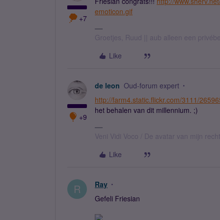
Friesian congrats!!!
http://www.sherv.ne
emoticon.gif
+7
Groetjes, Ruud || aub alleen een privéb
Like
de leon
Oud-forum expert
http://farm4.static.flickr.com/3111/265
het behalen van dit millennium. ;)
+9
Veni Vidi Voco / De avatar van mijn recht
Like
Ray
R
Gefeli Friesian