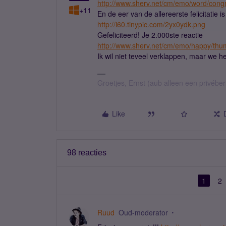
http://www.sherv.net/cm/emo/word/congr
+11
En de eer van de allereerste felicitatie i
http://i60.tinypic.com/2yx0ydk.png
Gefeliciteerd! Je 2.000ste reactie
http://www.sherv.net/cm/emo/happy/thu
Ik wil niet teveel verklappen, maar we h
Groetjes, Ernst (aub alleen een privébe
Like
98 reacties
1
2
Ruud
Oud-moderator