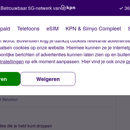
Betrouwbaar 5G-netwerk van
36
kies van Simyo
paid
Telefoons
eSIM
KPN & Simyo Compleet
okies op onze website. Met deze cookies zorgen wij ervoor dat j
 wordt. Bovendien krijg je dankzij cookies relevante advertentie
laatsen cookies op onze website. Hiermee kunnen ze je internet
oonlijke berichten of advertenties kunnen laten zien op en buite
instellingen
op elk moment aanpassen. Hier vind je ook onze
p
itatietopic
ren
Weigeren
9 Bekeken
taties die je hebt kunt droppen