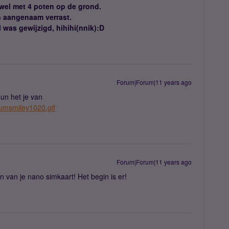
 wel met 4 poten op de grond.
en aangenaam verrast.
el was gewijzigd, hihihi(nnik):D
Forum|Forum|11 years ago
gun het je van
rumsmiley1020.gif
Forum|Forum|11 years ago
 van je nano simkaart! Het begin is er!