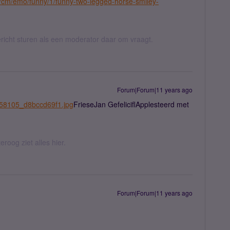
t/cm/emo/funny/1/funny-two-legged-horse-smiley-
ericht sturen als een moderator daar om vraagt.
Forum|Forum|11 years ago
9658105_d8bccd69f1.jpg
FrieseJan GefeliciflApplesteerd met
eroog ziet alles hier.
Forum|Forum|11 years ago