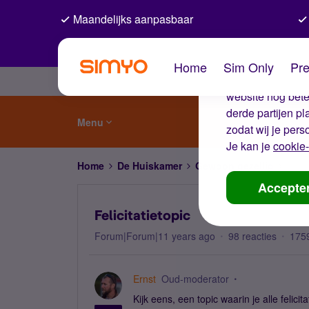
Maandelijks aanpasbaar
De coo
Home
Sim Only
Pre
Wij gebruiken co
website nog beter
derde partijen p
Menu
zodat wij je pers
Je kan je
cookie-
Home
De Huiskamer
Gewoon gezellig
Felic
Accepte
Felicitatietopic
Forum|Forum|11 years ago
98 reacties
175
Ernst
Oud-moderator
Kijk eens, een topic waarin je alle felici