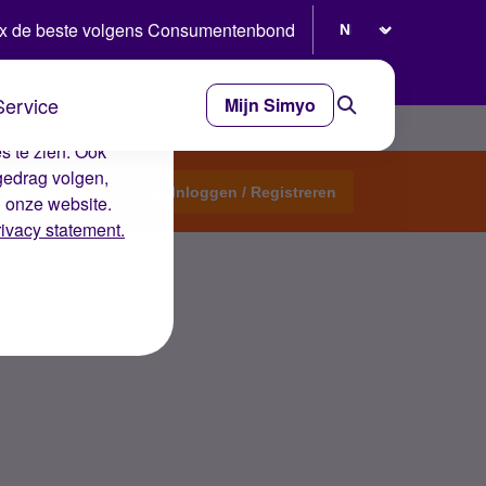
Selecteer taal
x de beste volgens Consumentenbond
Service
Mijn Simyo
e ervaring op de
s te zien. Ook
gedrag volgen,
Start een topic
Inloggen / Registreren
n onze website.
rivacy statement.