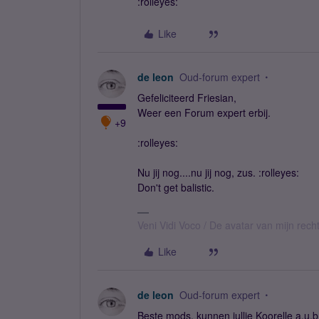
:rolleyes:
Like
de leon
Oud-forum expert
Gefeliciteerd Friesian,
Weer een Forum expert erbij.
+9
:rolleyes:
Nu jij nog....nu jij nog, zus. :rolleyes:
Don't get balistic.
Veni Vidi Voco / De avatar van mijn recht
Like
de leon
Oud-forum expert
Beste mods, kunnen jullie Koorelle a.u.b