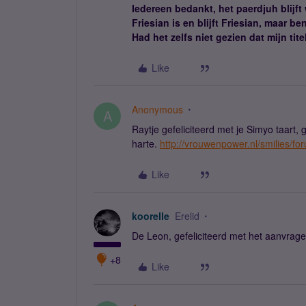
Iedereen bedankt, het paerdjuh blijft
Friesian is en blijft Friesian, maar b
Had het zelfs niet gezien dat mijn tit
Like
Anonymous
A
Raytje gefeliciteerd met je Simyo taart, 
harte.
http://vrouwenpower.nl/smilies/fo
Like
koorelle
Erelid
De Leon, gefeliciteerd met het aanvragen
+8
Like