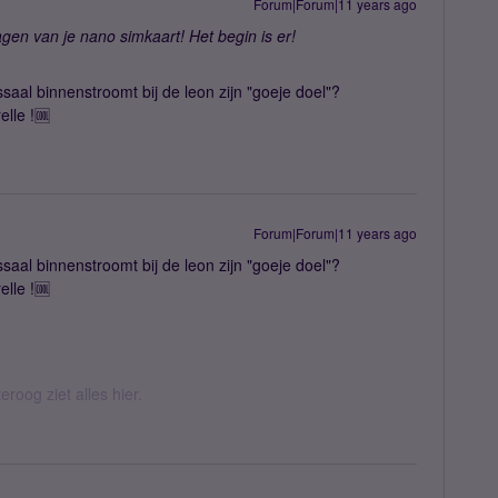
Forum|Forum|11 years ago
gen van je nano simkaart! Het begin is er!
aal binnenstroomt bij de leon zijn "goeje doel"?
elle !🆒
Forum|Forum|11 years ago
aal binnenstroomt bij de leon zijn "goeje doel"?
elle !🆒
eroog ziet alles hier.