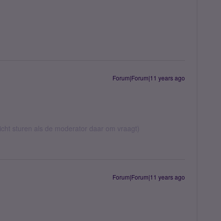
Forum|Forum|11 years ago
richt sturen als de moderator daar om vraagt)
Forum|Forum|11 years ago