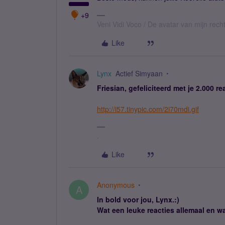
+9
Veni Vidi Voco / De avatar van mijn recht
Like
Lynx
Actief Simyaan
Friesian, gefeliciteerd met je 2.000 r
http://i57.tinypic.com/2i70mdi.gif
.
Like
Anonymous
A
In bold voor jou, Lynx.:)
Wat een leuke reacties allemaal en w