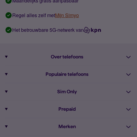
Maandelijks gratis aanpasbaar
Regel alles zelf met
Mijn Simyo
Het betrouwbare 5G-netwerk van
Over telefoons
Abonnement met telefoon
Populaire telefoons
Informatie over telefoons
Pixel 10
Sim Only
Alle telefoons
Pixel 9a
Sim Only
Prepaid
iPhone 16
Sim Only internet
Prepaid
iPhone 16e
Merken
Onbeperkt bellen
Bestel Prepaid simkaart
iPhone 15