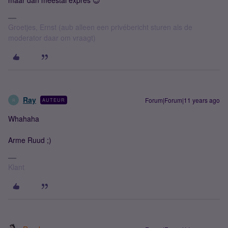
maar dan meestal expres 😉
Groetjes, Ernst (aub alleen een privébericht sturen als de
moderator daar om vraagt)
Ray
Forum|Forum|11 years ago
AUTEUR
R
Whahaha
Arme Ruud ;)
Klant