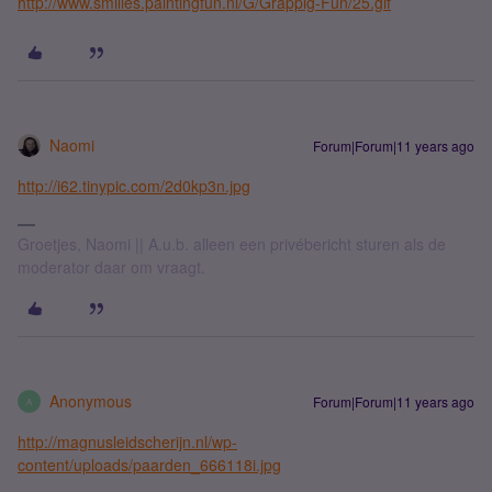
http://www.smilies.paintingfun.nl/G/Grappig-Fun/25.gif
Naomi
Forum|Forum|11 years ago
http://i62.tinypic.com/2d0kp3n.jpg
Groetjes, Naomi || A.u.b. alleen een privébericht sturen als de
moderator daar om vraagt.
Anonymous
Forum|Forum|11 years ago
A
http://magnusleidscherijn.nl/wp-
content/uploads/paarden_666118i.jpg