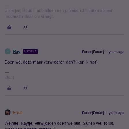
Groetjes, Ruud || aub alleen een privébericht sturen als een
moderator daar om vraagt.
Ray
Forum|Forum|11 years ago
AUTEUR
R
Doen we, deze maar verwijderen dan? (kan ik niet)
Klant
Ernst
Forum|Forum|11 years ago
Welnee, Raytje. Verwijderen doen we niet. Sluiten wel soms,