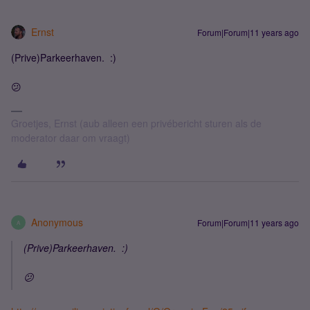
Ernst
Forum|Forum|11 years ago
(Prive)Parkeerhaven. :)
😕
Groetjes, Ernst (aub alleen een privébericht sturen als de
moderator daar om vraagt)
Anonymous
Forum|Forum|11 years ago
A
(Prive)Parkeerhaven. :)
😕