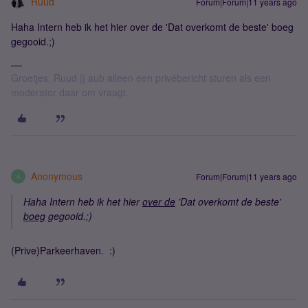
Ruud
Forum|Forum|11 years ago
Haha Intern heb ik het hier over de 'Dat overkomt de beste' boeg
gegooid.;)
Groetjes, Ruud || aub alleen een privébericht sturen als een
moderator daar om vraagt.
Anonymous
Forum|Forum|11 years ago
A
Haha Intern heb ik het hier
over de
'Dat overkomt de beste'
boeg
gegooid.;)
(Prive)Parkeerhaven. :)