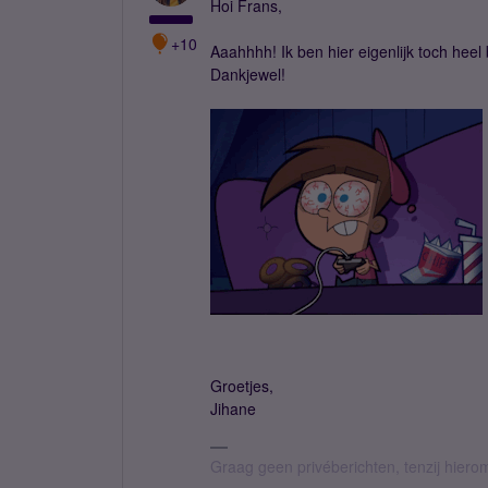
Hoi Frans,
+10
Aaahhhh! Ik ben hier eigenlijk toch heel 
Dankjewel!
Groetjes,
Jihane
Graag geen privéberichten, tenzij hier