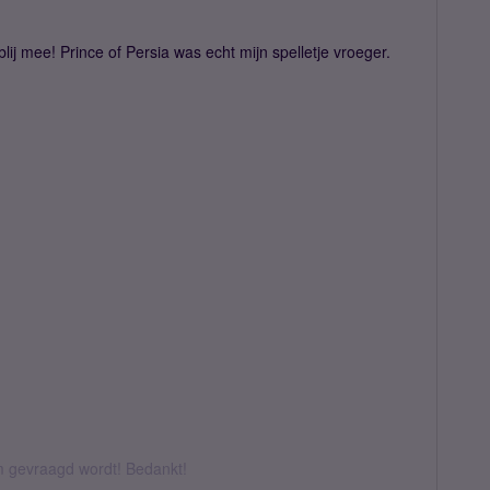
blij mee! Prince of Persia was echt mijn spelletje vroeger.
om gevraagd wordt! Bedankt!