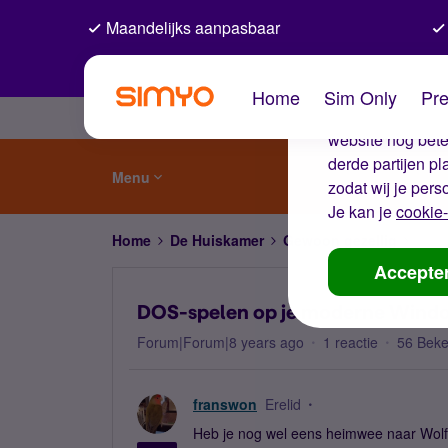
Maandelijks aanpasbaar
De coo
Home
Sim Only
Pre
Wij gebruiken co
website nog beter
derde partijen p
Menu
zodat wij je pers
Je kan je
cookie-
Home
De Huiskamer
Gewoon gezellig
DOS-
Accepte
DOS-spelen op je moderne Wind
Forum|Forum|8 years ago
1 reactie
56 Bek
franswon
Erelid
Heb je nog wel eens heimwee naar Wolfe