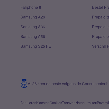
Fairphone 6
Bestel Pr
Samsung A26
Prepaid 
Samsung A36
Prepaid i
Samsung A56
Prepaid o
Samsung S25 FE
Verschil 
Al 36 keer de beste volgens de Consumenten
Annuleren
Klachten
Cookies
Tarieven
Netneutraliteit
Privacy