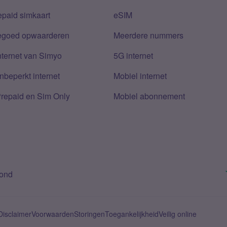
epaid simkaart
eSIM
tegoed opwaarderen
Meerdere nummers
nternet van Simyo
5G internet
nbeperkt internet
Mobiel internet
Prepaid en Sim Only
Mobiel abonnement
bond
Disclaimer
Voorwaarden
Storingen
Toegankelijkheid
Veilig online