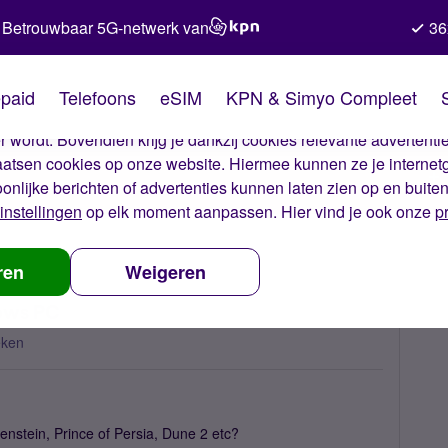
Betrouwbaar 5G-netwerk van
36
kies van Simyo
paid
Telefoons
eSIM
KPN & Simyo Compleet
okies op onze website. Met deze cookies zorgen wij ervoor dat j
 wordt. Bovendien krijg je dankzij cookies relevante advertentie
laatsen cookies op onze website. Hiermee kunnen ze je internet
oonlijke berichten of advertenties kunnen laten zien op en buite
instellingen
op elk moment aanpassen. Hier vind je ook onze
p
spelen op je moderne Windows PC
ren
Weigeren
ows PC
eken
nstein, Prince of Persia, Dune 2 etc?