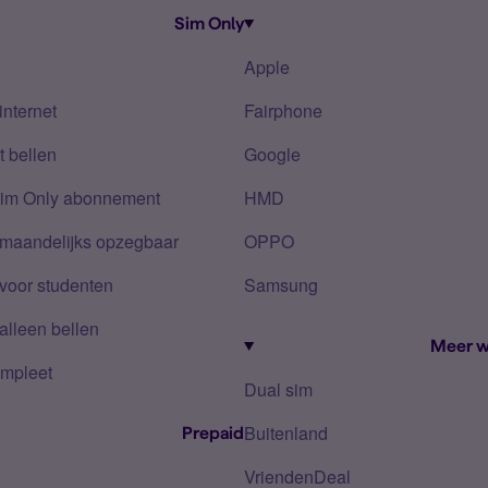
Sim Only
Apple
internet
Fairphone
 bellen
Google
Sim Only abonnement
HMD
 maandelijks opzegbaar
OPPO
voor studenten
Samsung
alleen bellen
Meer w
mpleet
Dual sim
Buitenland
Prepaid
VriendenDeal