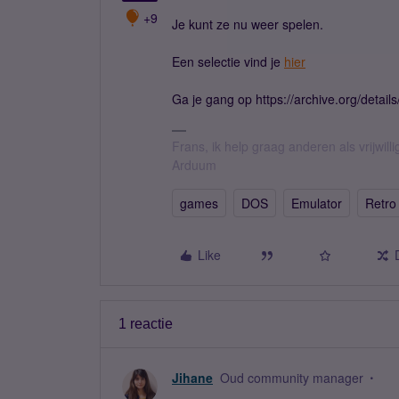
+9
Je kunt ze nu weer spelen.
Een selectie vind je
hier
Ga je gang op https://archive.org/detail
Frans, ik help graag anderen als vrijwillig
Arduum
games
DOS
Emulator
Retro
Like
1 reactie
Jihane
Oud community manager