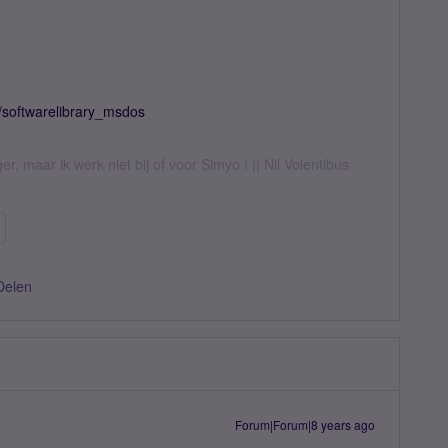
s/softwarelibrary_msdos
er, maar ik werk niet bij of voor Simyo ! || Nil Volentibus
Delen
Forum|Forum|8 years ago