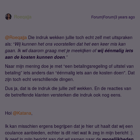
Roeqajja
Forum|Forum|3 years ago
@Roeqajja
Die indruk wekken jullie toch echt zelf met uitspraken
als: “
Wij kunnen het ons voorstellen dat het een keer mis kan
gaan. Ik wil daarom graag met je meekijken of
wij éénmalig iets
aan de kosten kunnen doen
.”
Naar mijn mening doe je met “een betalingsregeling of uitstel van
betaling” iets anders dan “éénmalig iets aan de kosten doen". Dat
zijn toch echt verschillende dingen.
Dus ja, dat is de indruk die jullie zelf wekken. En de reacties van
de betreffende klanten versterken die indruk ook nog eens.
Hoi
@Katana
,
Ik kan misschien ergens begrijpen dat je hier uit haalt dat wij een
coulance aanbieden, echter is dit niet wat ik zeg in mijn bericht :).
Ik geef in mijn bericht aan dat wij samen naar de
mogelijkheden