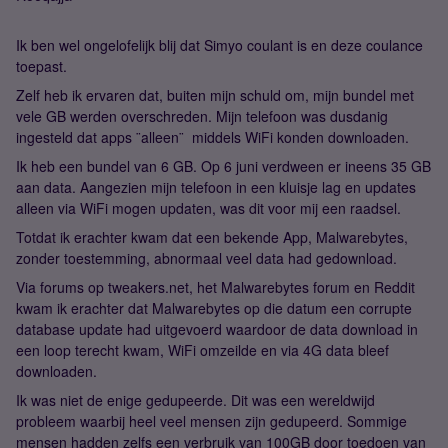
Ik ben wel ongelofelijk blij dat Simyo coulant is en deze coulance
toepast.
Zelf heb ik ervaren dat, buiten mijn schuld om, mijn bundel met
vele GB werden overschreden. Mijn telefoon was dusdanig
ingesteld dat apps ¨alleen¨ middels WiFi konden downloaden.
Ik heb een bundel van 6 GB. Op 6 juni verdween er ineens 35 GB
aan data. Aangezien mijn telefoon in een kluisje lag en updates
alleen via WiFi mogen updaten, was dit voor mij een raadsel.
Totdat ik erachter kwam dat een bekende App, Malwarebytes,
zonder toestemming, abnormaal veel data had gedownload.
Via forums op tweakers.net, het Malwarebytes forum en Reddit
kwam ik erachter dat Malwarebytes op die datum een corrupte
database update had uitgevoerd waardoor de data download in
een loop terecht kwam, WiFi omzeilde en via 4G data bleef
downloaden.
Ik was niet de enige gedupeerde. Dit was een wereldwijd
probleem waarbij heel veel mensen zijn gedupeerd. Sommige
mensen hadden zelfs een verbruik van 100GB door toedoen van