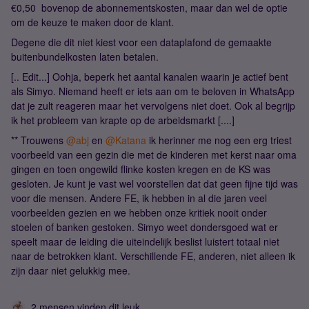
€0,50 bovenop de abonnementskosten, maar dan wel de optie
om de keuze te maken door de klant.
Degene die dit niet kiest voor een dataplafond de gemaakte
buitenbundelkosten laten betalen.
[.. Edit...] Oohja, beperk het aantal kanalen waarin je actief bent
als Simyo. Niemand heeft er iets aan om te beloven in WhatsApp
dat je zult reageren maar het vervolgens niet doet. Ook al begrijp
ik het probleem van krapte op de arbeidsmarkt [....]
** Trouwens
@abj
en
@Katana
ik herinner me nog een erg triest
voorbeeld van een gezin die met de kinderen met kerst naar oma
gingen en toen ongewild flinke kosten kregen en de KS was
gesloten. Je kunt je vast wel voorstellen dat dat geen fijne tijd was
voor die mensen. Andere FE, ik hebben in al die jaren veel
voorbeelden gezien en we hebben onze kritiek nooit onder
stoelen of banken gestoken. Simyo weet dondersgoed wat er
speelt maar de leiding die uiteindelijk beslist luistert totaal niet
naar de betrokken klant. Verschillende FE, anderen, niet alleen ik
zijn daar niet gelukkig mee.
2 mensen vinden dit leuk