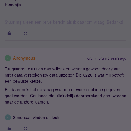
Roeqajja
Stuur mij alleen een privé bericht als ik daar om vraag. Bedankt!
Anonymous
Forum|Forum|3 years ago
A
Tja,gisteren €100 en dan willens en wetens gewoon door gaan
mret data verstoken ipv data uitzetten.Die €220 is wat mij betreft
een bewuste keuze.
En daarom is het de vraag waarom er
weer
coulance gegeven
gaat worden. Coulance die uiteindelijk doorberekend gaat worden
naar de andere klanten.
3 mensen vinden dit leuk
A