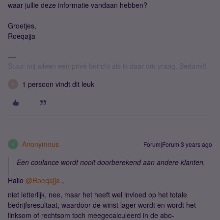
waar jullie deze informatie vandaan hebben?
Groetjes,
Roeqajja
Stuur mij alleen een privé bericht als ik daar om vraag. Bedankt!
1 persoon vindt dit leuk
R
Anonymous
Forum|Forum|3 years ago
A
Een coulance wordt nooit doorberekend aan andere klanten,
Hallo
@Roeqajja
,
niet letterlijk, nee, maar het heeft wel invloed op het totale
bedrijfsresultaat, waardoor de winst lager wordt en wordt het
linksom of rechtsom toch meegecalculeerd in de abo-