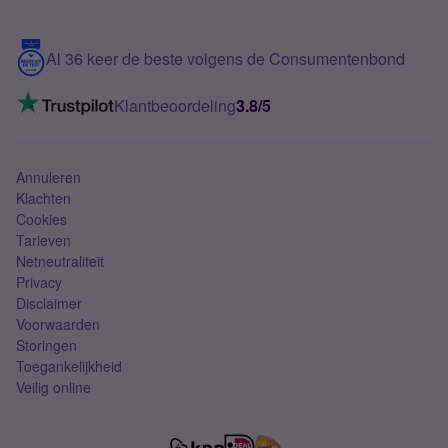
Meerdere nummers
Samsung S25 FE
Blog
5G internet
Contact
Al 36 keer de beste volgens de Consumentenbond
Mobiel internet
VoLTE 4G bellen
Klantbeoordeling
3.8/5
Mobiel abonnement
Simkaart
Annuleren
Klachten
Cookies
Tarieven
Netneutraliteit
Privacy
Disclaimer
Voorwaarden
Storingen
Toegankelijkheid
Veilig online