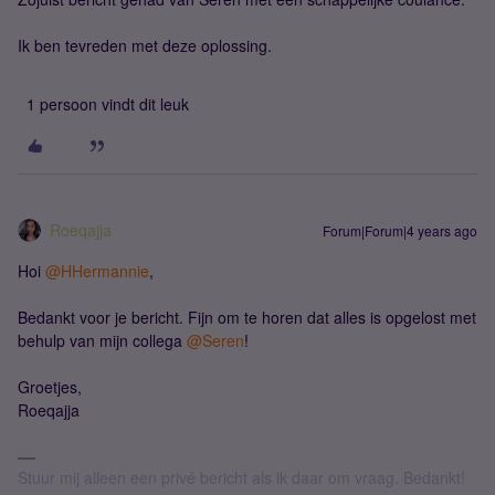
Ik ben tevreden met deze oplossing.
1 persoon vindt dit leuk
Roeqajja
Forum|Forum|4 years ago
Hoi
@HHermannie
,
Bedankt voor je bericht. Fijn om te horen dat alles is opgelost met
behulp van mijn collega
@Seren
!
Groetjes,
Roeqajja
Stuur mij alleen een privé bericht als ik daar om vraag. Bedankt!