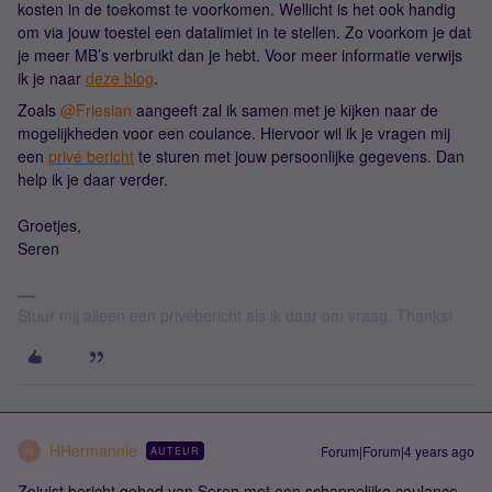
kosten in de toekomst te voorkomen. Wellicht is het ook handig
om via jouw toestel een datalimiet in te stellen. Zo voorkom je dat
je meer MB’s verbruikt dan je hebt. Voor meer informatie verwijs
ik je naar
deze blog
.
Zoals
@Friesian
aangeeft zal ik samen met je kijken naar de
mogelijkheden voor een coulance. Hiervoor wil ik je vragen mij
een
privé bericht
te sturen met jouw persoonlijke gegevens. Dan
help ik je daar verder.
Groetjes,
Seren
Stuur mij alleen een privébericht als ik daar om vraag. Thanks!
HHermannie
Forum|Forum|4 years ago
AUTEUR
H
Zojuist bericht gehad van Seren met een schappelijke coulance.