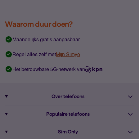
Waarom duur doen?
Maandelijks gratis aanpasbaar
Regel alles zelf met
Mijn Simyo
Het betrouwbare 5G-netwerk van
Over telefoons
Abonnement met telefoon
Populaire telefoons
Informatie over telefoons
Pixel 10
Sim Only
Alle telefoons
Pixel 9a