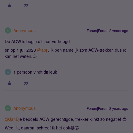
Anonymous
Forum|Forum|2 years ago
A
De AOW is begin dit jaar verhoogd
en op 1 juli 2023
@abj
, ik ben namelijk zo'n AOW-trekker, dus ik
kan het weten.😉
1 persoon vindt dit leuk
A
Anonymous
Forum|Forum|2 years ago
A
@JanD
je bedoeld AOW-gerechtigde, trekker klinkt zo negatief 😎
Weet ik, daarom schreef ik het ook😂🤣