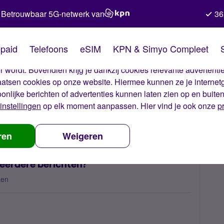
Betrouwbaar 5G-netwerk van
36
kies van Simyo
paid
Telefoons
eSIM
KPN & Simyo Compleet
okies op onze website. Met deze cookies zorgen wij ervoor dat j
 wordt. Bovendien krijg je dankzij cookies relevante advertentie
laatsen cookies op onze website. Hiermee kunnen ze je internet
oonlijke berichten of advertenties kunnen laten zien op en buite
instellingen
op elk moment aanpassen. Hier vind je ook onze
p
m krijg ik geen reactie na meerdere berichten?
ren
Weigeren
meerdere berichten?
ken