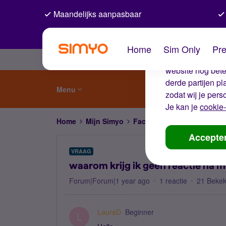
Maandelijks aanpasbaar
De coo
Home
Sim Only
Pre
Wij gebruiken co
website nog beter
derde partijen p
Menu
zodat wij je pers
Je kan je
cookie-
Home
Mijn Simyo
Factuur en betalen
waaro
Accepte
VRAAG
waarom krijg ik geen reactie na 
Forum|Forum|1 year ago
1 reactie
21 Beke
LauraD
Beginner
L