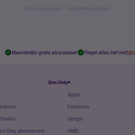
Forumvoorwaarden
Accessibility statement
Maandelijks gratis aanpasbaar
Regel alles zelf met
Mij
Sim Only
Apple
internet
Fairphone
 bellen
Google
Sim Only abonnement
HMD