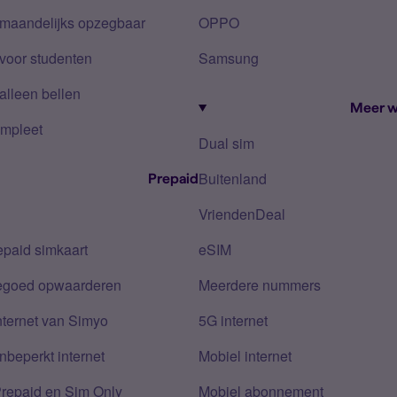
 maandelijks opzegbaar
OPPO
voor studenten
Samsung
alleen bellen
Meer w
mpleet
Dual sim
Buitenland
Prepaid
VriendenDeal
epaid simkaart
eSIM
tegoed opwaarderen
Meerdere nummers
nternet van Simyo
5G internet
nbeperkt internet
Mobiel internet
Prepaid en Sim Only
Mobiel abonnement