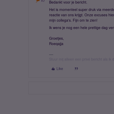
+7
Bedankt voor je bericht.
Het is momenteel super druk via meerde
reactie van ons krijgt. Onze excuses hie
mijn collega's. Fijn om te zien!
Ik wens je nog een hele prettige dag ver
Groetjes,
Roeqajja
Stuur mij alleen een privé bericht als i
Like