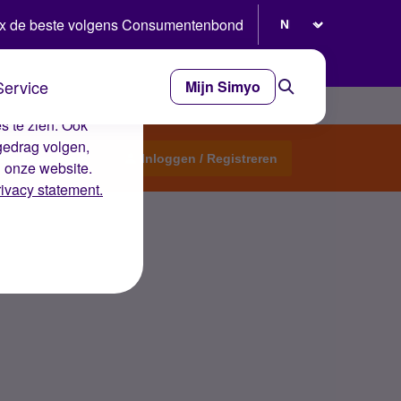
Selecteer taal
x de beste volgens Consumentenbond
Service
Mijn Simyo
e ervaring op de
s te zien. Ook
gedrag volgen,
Start een topic
Inloggen / Registreren
n onze website.
rivacy statement.