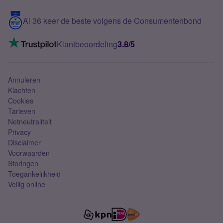
Blog
5G internet
Contact
Al 36 keer de beste volgens de Consumentenbond
Mobiel internet
VoLTE 4G bellen
Klantbeoordeling
3.8/5
Mobiel abonnement
Simkaart
Annuleren
Klachten
Cookies
Tarieven
Netneutraliteit
Privacy
Disclaimer
Voorwaarden
Storingen
Toegankelijkheid
Veilig online