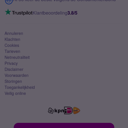
Mobiel internet
VoLTE 4G bellen
Klantbeoordeling
3.8/5
Mobiel abonnement
Simkaart
Annuleren
Klachten
Cookies
Tarieven
Netneutraliteit
Privacy
Disclaimer
Voorwaarden
Storingen
Toegankelijkheid
Veilig online