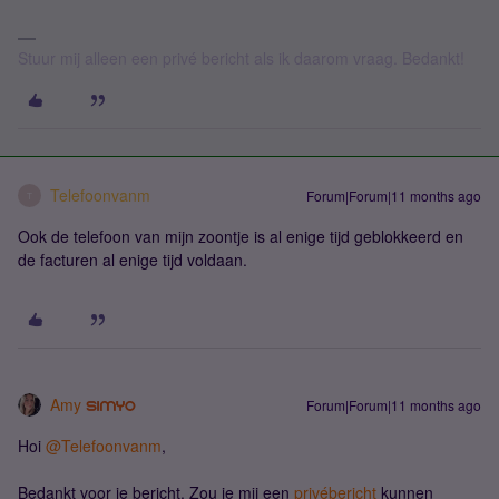
Stuur mij alleen een privé bericht als ik daarom vraag. Bedankt!
Telefoonvanm
Forum|Forum|11 months ago
T
Ook de telefoon van mijn zoontje is al enige tijd geblokkeerd en
de facturen al enige tijd voldaan.
Amy
Forum|Forum|11 months ago
Hoi ​
@Telefoonvanm
,
Bedankt voor je bericht. Zou je mij een
privébericht
kunnen