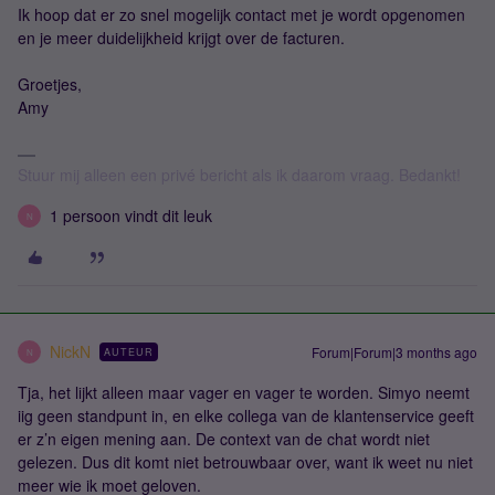
Ik hoop dat er zo snel mogelijk contact met je wordt opgenomen
en je meer duidelijkheid krijgt over de facturen.
Groetjes,
Amy
Stuur mij alleen een privé bericht als ik daarom vraag. Bedankt!
1 persoon vindt dit leuk
N
NickN
Forum|Forum|3 months ago
AUTEUR
N
Tja, het lijkt alleen maar vager en vager te worden. Simyo neemt
iig geen standpunt in, en elke collega van de klantenservice geeft
er z’n eigen mening aan. De context van de chat wordt niet
gelezen. Dus dit komt niet betrouwbaar over, want ik weet nu niet
meer wie ik moet geloven.