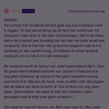
NickN
Forum|Forum|3 months ago
AUTEUR
N
UPDATE:
Het contact met de klantenservice gaat nog erg moeizaam moet
ik zeggen. Er was vanuit Simyo op 22 April een email naar mij
verstuurd, maar deze is niet door mij ontvangen. Niet in de inbox,
niet in de junkmail (wel bevestigt dat het naar het juiste email was
verstuurd). Dus ik had hier niet op kunnen reageren toen ik hun
vandaag om een update vroeg. Ze hadden de email opnieuw
verstuurd, en nu heb ik m’n wel ontvangen.
Als coulance wordt de factuur van maart geannuleerd (fijn!). Over
de gestorneerd betwiste facturen van Januari & Februari is er
nog geen antwoord. iig zolang er hier geen betaalherinnering
voor komt is er niks aan de hand, maar ze willen ook niet zeggen
wat de status van deze facturen is. Dus of deze nou nog open
staan, geannuleerd, wie weet, ik heb het meerdere malen
gevraagd maar ik krijg maar geen antwoord :/
Dan staat er nog een factuur van April open voor 21 Mei, maar