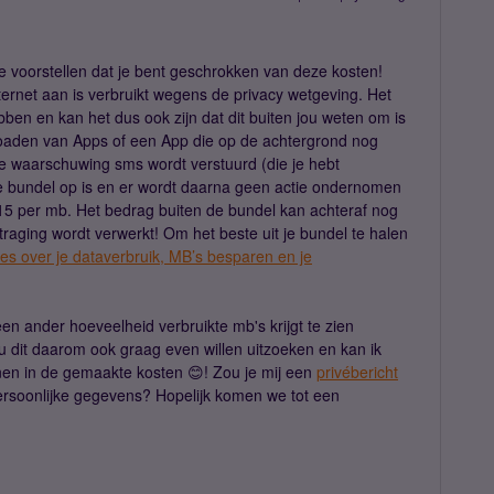
me voorstellen dat je bent geschrokken van deze kosten!
nternet aan is verbruikt wegens de privacy wetgeving. Het
en en kan het dus ook zijn dat dit buiten jou weten om is
loaden van Apps of een App die op de achtergrond nog
2e waarschuwing sms wordt verstuurd (die je hebt
e bundel op is en er wordt daarna geen actie ondernomen
0,15 per mb. Het bedrag buiten de bundel kan achteraf nog
raging wordt verwerkt! Om het beste uit je bundel te halen
les over je dataverbruik, MB’s besparen en je
en ander hoeveelheid verbruikte mb's krijgt te zien
 zou dit daarom ook graag even willen uitzoeken en kan ik
nen in de gemaakte kosten 😊! Zou je mij een
privébericht
rsoonlijke gegevens? Hopelijk komen we tot een