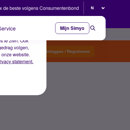
Selecteer taal
x de beste volgens Consumentenbond
Service
Mijn Simyo
e ervaring op de
s te zien. Ook
gedrag volgen,
Start een topic
Inloggen / Registreren
n onze website.
rivacy statement.