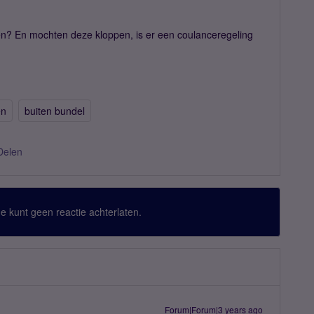
en? En mochten deze kloppen, is er een coulanceregeling
en
buiten bundel
Delen
 Je kunt geen reactie achterlaten.
Forum|Forum|3 years ago