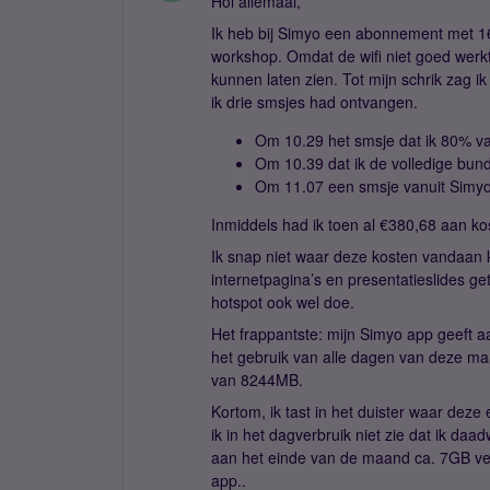
Hoi allemaal,
Ik heb bij Simyo een abonnement met 16
workshop. Omdat de wifi niet goed werk
kunnen laten zien. Tot mijn schrik zag ik
ik drie smsjes had ontvangen.
Om 10.29 het smsje dat ik 80% va
Om 10.39 dat ik de volledige bund
Om 11.07 een smsje vanuit Simyo
Inmiddels had ik toen al €380,68 aan k
Ik snap niet waar deze kosten vandaan 
internetpagina’s en presentatieslides g
hotspot ook wel doe.
Het frappantste: mijn Simyo app geeft a
het gebruik van alle dagen van deze maa
van 8244MB.
Kortom, ik tast in het duister waar d
ik in het dagverbruik niet zie dat ik da
aan het einde van de maand ca. 7GB ve
app..