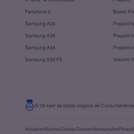
Fairphone 6
Bestel Pr
Samsung A26
Prepaid 
Samsung A36
Prepaid i
Samsung A56
Prepaid o
Samsung S25 FE
Verschil 
Al 36 keer de beste volgens de Consumenten
Annuleren
Klachten
Cookies
Tarieven
Netneutraliteit
Privacy