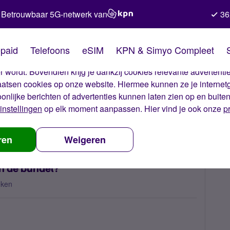
Betrouwbaar 5G-netwerk van
36
kies van Simyo
paid
Telefoons
eSIM
KPN & Simyo Compleet
okies op onze website. Met deze cookies zorgen wij ervoor dat j
 wordt. Bovendien krijg je dankzij cookies relevante advertentie
laatsen cookies op onze website. Hiermee kunnen ze je internet
oonlijke berichten of advertenties kunnen laten zien op en buite
instellingen
op elk moment aanpassen. Hier vind je ook onze
p
m heb ik hoge kosten buiten de bundel?
ren
Weigeren
n de bundel?
eken