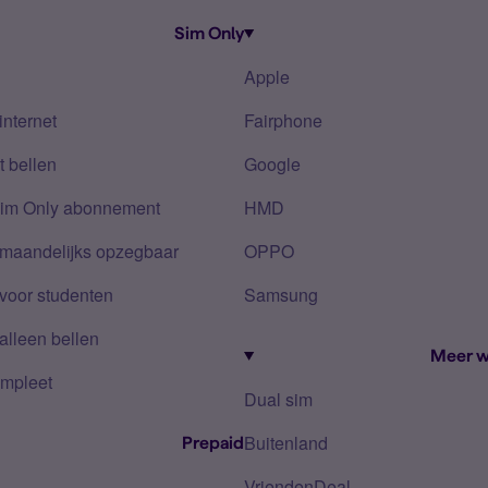
Sim Only
Apple
internet
Fairphone
 bellen
Google
Sim Only abonnement
HMD
 maandelijks opzegbaar
OPPO
voor studenten
Samsung
alleen bellen
Meer w
mpleet
Dual sim
Buitenland
Prepaid
VriendenDeal