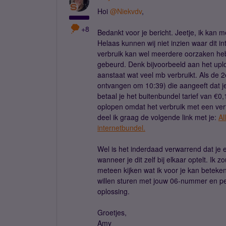
Hoi
@Niekvdv
,
+8
Bedankt voor je bericht. Jeetje, ik kan 
Helaas kunnen wij niet inzien waar dit i
verbruik kan wel meerdere oorzaken hebb
gebeurd. Denk bijvoorbeeld aan het up
aanstaat wat veel mb verbruikt. Als de 
ontvangen om 10:39) die aangeeft dat j
betaal je het buitenbundel tarief van €
oplopen omdat het verbruik met een vert
deel ik graag de volgende link met je:
Al
internetbundel.
Wel is het inderdaad verwarrend dat je e
wanneer je dit zelf bij elkaar optelt. Ik
meteen kijken wat ik voor je kan beteke
willen sturen met jouw 06-nummer en pe
oplossing.
Groetjes,
Amy