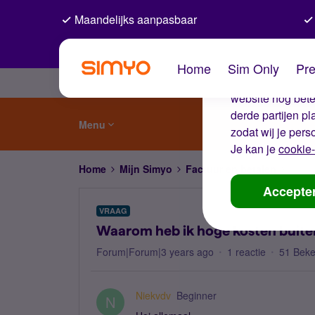
Maandelijks aanpasbaar
De coo
Home
Sim Only
Pre
Wij gebruiken co
website nog beter
derde partijen p
Menu
zodat wij je pers
Je kan je
cookie-
Home
Mijn Simyo
Factuur en betalen
Waaro
Accepte
VRAAG
Waarom heb ik hoge kosten buite
Forum|Forum|3 years ago
1 reactie
51 Bek
Niekvdv
Beginner
N