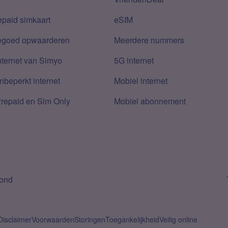
epaid simkaart
eSIM
tegoed opwaarderen
Meerdere nummers
nternet van Simyo
5G internet
nbeperkt internet
Mobiel internet
Prepaid en Sim Only
Mobiel abonnement
bond
Disclaimer
Voorwaarden
Storingen
Toegankelijkheid
Veilig online