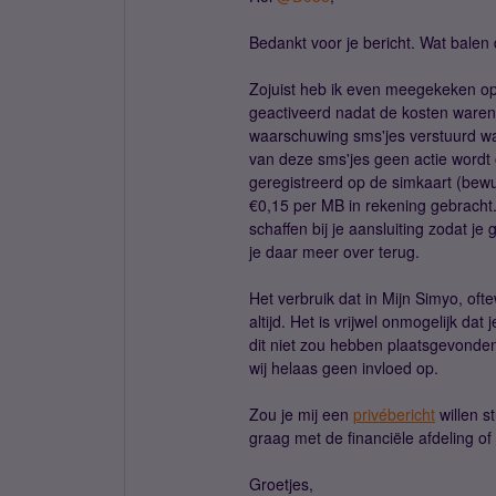
Bedankt voor je bericht. Wat balen
Zojuist heb ik even meegekeken op j
geactiveerd nadat de kosten waren
waarschuwing sms'jes verstuurd wat
van deze sms'jes geen actie wordt
geregistreerd op de simkaart (bewu
€0,15 per MB in rekening gebracht. 
schaffen bij je aansluiting zodat 
je daar meer over terug.
Het verbruik dat in Mijn Simyo, oft
altijd. Het is vrijwel onmogelijk dat
dit niet zou hebben plaatsgevonden
wij helaas geen invloed op.
Zou je mij een
privébericht
willen s
graag met de financiële afdeling o
Groetjes,