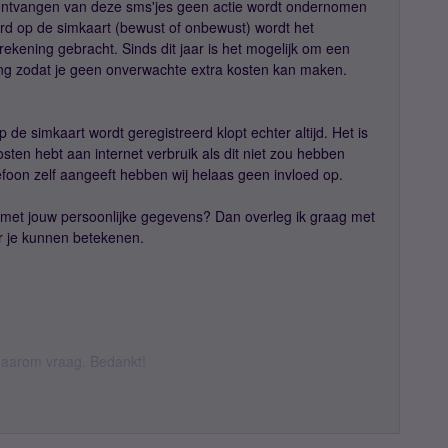
et ontvangen van deze sms'jes geen actie wordt ondernomen
eerd op de simkaart (bewust of onbewust) wordt het
rekening gebracht. Sinds dit jaar is het mogelijk om een
iting zodat je geen onverwachte extra kosten kan maken.
p de simkaart wordt geregistreerd klopt echter altijd. Het is
osten hebt aan internet verbruik als dit niet zou hebben
efoon zelf aangeeft hebben wij helaas geen invloed op.
 met jouw persoonlijke gegevens? Dan overleg ik graag met
oor je kunnen betekenen.
k daarom vraag. Bedankt!