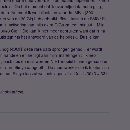
weer een enorm data verbruik in de maand september. Ik heb
 extra . Op het moment dat ik over mijn data heen ging ,
 dato. Nu moet ik wel bijbetalen voor de MB’s (300
ijken van de 30 Gig heb gebruikt. Btw : tussen de SMS / E-
mijn activering van mijn extra GiGs zat een minuut . Mijn
30+3 Gig. “ Die kan ik niet meer gebruiken want dat is na
ikt zijn “ is het antwoord van de helpdesk. Dus je kan
uik nog NOOIT deze rare data sprongen gehad , er wordt
n handelen en het ligt aan mijn instellingen : Ik heb
ps , back ups en mail worden NIET mobiel binnen gehaald en
ager dan Simyo aangeeft . De medewerker die ik telefonisch
t aan Simyo lag zal wel ontslagen zijn . Dus is 30+3 = 33?
vindbaarheid.