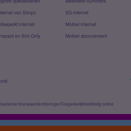
tegoed opwaarderen
Meerdere nummers
nternet van Simyo
5G internet
nbeperkt internet
Mobiel internet
Prepaid en Sim Only
Mobiel abonnement
bond
Disclaimer
Voorwaarden
Storingen
Toegankelijkheid
Veilig online