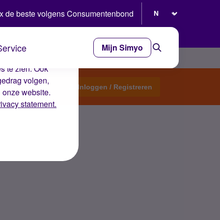
Selecteer taal
x de beste volgens Consumentenbond
Service
Mijn Simyo
e ervaring op de
s te zien. Ook
gedrag volgen,
Start een topic
Inloggen / Registreren
n onze website.
rivacy statement.