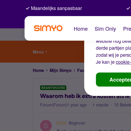
Maandelijks aanpasbaar
De coo
Home
Sim Only
Pre
Wij gebruiken co
website nog beter
derde partijen p
Menu
zodat wij je pers
Je kan je
cookie-
Home
Mijn Simyo
Factuur en betalen
Waaro
Accepte
BEANTWOORD
Waarom heb ik extra kosten als i
Forum|Forum|1 year ago
1 reactie
70 Beke
D038
Beginner
D