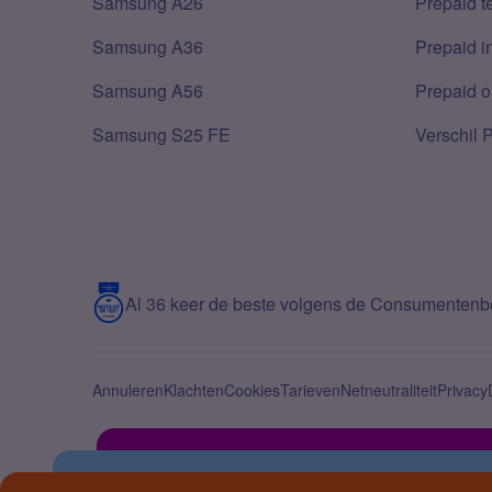
Samsung A26
Prepaid 
Samsung A36
Prepaid i
Samsung A56
Prepaid o
Samsung S25 FE
Verschil 
Al 36 keer de beste volgens de Consumenten
Annuleren
Klachten
Cookies
Tarieven
Netneutraliteit
Privacy