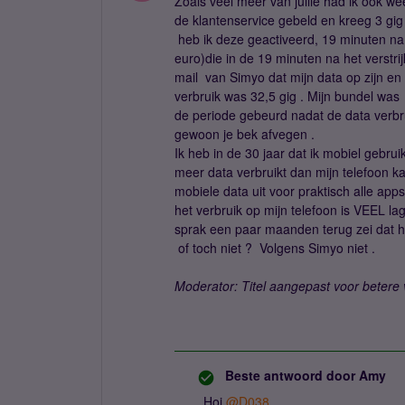
Zoals veel meer van jullie had ik ook 
de klantenservice gebeld en kreeg 3 gig
heb ik deze geactiveerd, 19 minuten na
euro)die in de 19 minuten na het verstr
mail van Simyo dat mijn data op zijn en 
verbruik was 32,5 gig . Mijn bundel was 
de periode gebeurd nadat de data verbru
gewoon je bek afvegen .
Ik heb in de 30 jaar dat ik mobiel gebr
meer data verbruikt dan mijn telefoon ka
mobiele data uit voor praktisch alle ap
het verbruik op mijn telefoon is VEEL l
sprak een paar maanden terug zei dat he
of toch niet ? Volgens Simyo niet .
Moderator: Titel aangepast voor betere 
Beste antwoord door
Amy
Hoi ​
@D038
,