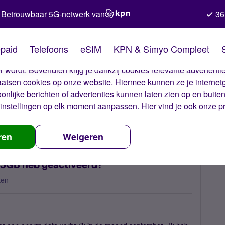
Betrouwbaar 5G-netwerk van
36
kies van Simyo
paid
Telefoons
eSIM
KPN & Simyo Compleet
okies op onze website. Met deze cookies zorgen wij ervoor dat j
 wordt. Bovendien krijg je dankzij cookies relevante advertentie
laatsen cookies op onze website. Hiermee kunnen ze je internet
oonlijke berichten of advertenties kunnen laten zien op en buite
instellingen
op elk moment aanpassen. Hier vind je ook onze
p
m heb ik extra kosten als ik 3GB heb geactiveerd?
ren
Weigeren
k 3GB heb geactiveerd?
ken