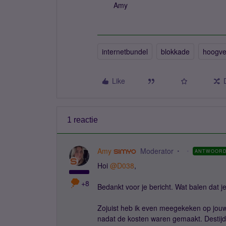
Amy
internetbundel
blokkade
hoogve
Like
1 reactie
Amy
Moderator
ANTWOOR
Hoi ​
@D038
,
+8
Bedankt voor je bericht. Wat balen dat 
Zojuist heb ik even meegekeken op jouw 
nadat de kosten waren gemaakt. Destijd