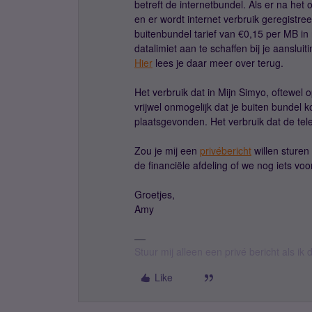
betreft de internetbundel. Als er na h
en er wordt internet verbruik geregistr
buitenbundel tarief van €0,15 per MB in 
datalimiet aan te schaffen bij je aanslu
Hier
lees je daar meer over terug.
Het verbruik dat in Mijn Simyo, oftewel o
vrijwel onmogelijk dat je buiten bundel k
plaatsgevonden. Het verbruik dat de tel
Zou je mij een
privébericht
willen sturen
de financiële afdeling of we nog iets v
Groetjes,
Amy
Stuur mij alleen een privé bericht als i
Like