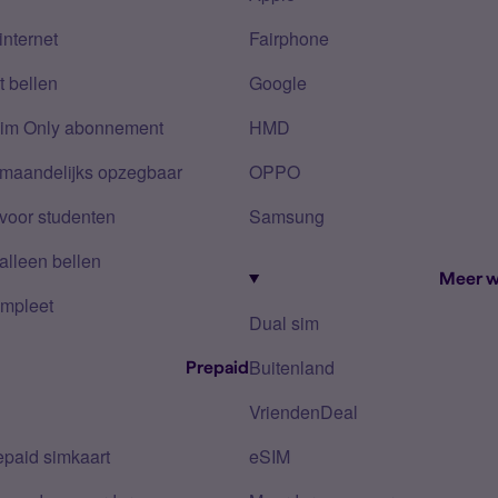
internet
Fairphone
 bellen
Google
Sim Only abonnement
HMD
 maandelijks opzegbaar
OPPO
voor studenten
Samsung
alleen bellen
Meer w
mpleet
Dual sim
Buitenland
Prepaid
VriendenDeal
epaid simkaart
eSIM