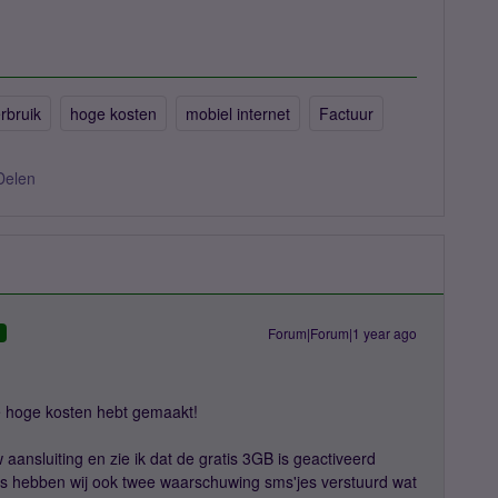
rbruik
hoge kosten
mobiel internet
Factuur
Delen
Forum|Forum|1 year ago
D
je hoge kosten hebt gemaakt!
aansluiting en zie ik dat de gratis 3GB is geactiveerd
s hebben wij ook twee waarschuwing sms'jes verstuurd wat