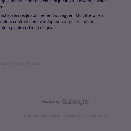
en op je toestel maar ook via je mijn Simyo. Zo weet je zeker
en.
act kosteloos je abonnement opzeggen. Mocht je willen
ddatum contract een overstap aanvragen. Let op de
datum plaatsvinden in dit geval.
k daarom vraag. Bedankt!
Forumvoorwaarden
Accessibility statement