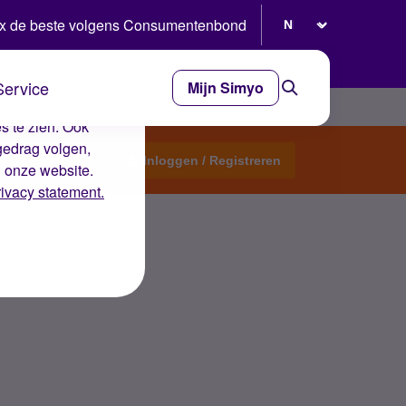
Selecteer taal
x de beste volgens Consumentenbond
Service
Mijn Simyo
e ervaring op de
s te zien. Ook
gedrag volgen,
Start een topic
Inloggen / Registreren
n onze website.
rivacy statement.