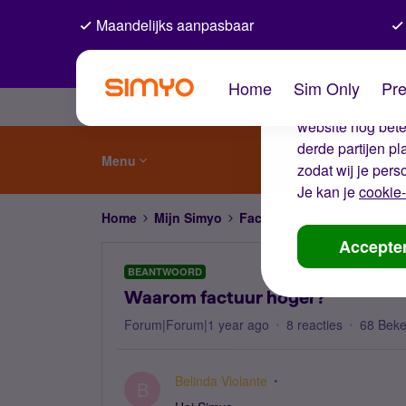
Maandelijks aanpasbaar
De coo
Home
Sim Only
Pre
Wij gebruiken co
website nog beter
derde partijen p
Menu
zodat wij je pers
Je kan je
cookie-
Home
Mijn Simyo
Factuur en betalen
Waaro
Accepte
BEANTWOORD
Waarom factuur hoger?
Forum|Forum|1 year ago
8 reacties
68 Bek
Belinda Violante
B