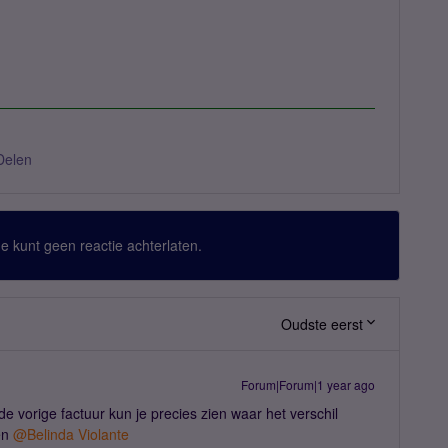
Delen
 Je kunt geen reactie achterlaten.
Oudste eerst
Forum|Forum|1 year ago
t de vorige factuur kun je precies zien waar het verschil
en
@Belinda Violante