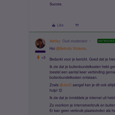
Succes.
Like
Ashley
Oud-moderator
ANTWOORD
Hoi
@Belinda Violante
,
+3
Bedankt voor je bericht. Goed dat je hi
Ik zie dat je buitenbundelkosten hebt ge
toestel een aantal keer verbinding gemaa
buitenbundelkosten ontstaan.
Zoals
@JanD
aangaf kan je dit ook altij
hulp! 😊
Ik zie dat je inmiddels je internet uit heb
Zo voorkom je internetverbruik en buiten
Er kan geen verbruik plaatsvinden als he