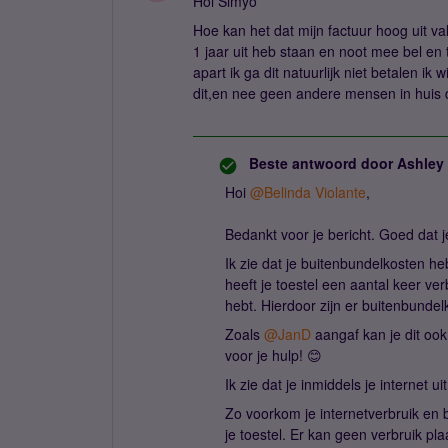
Hoi Simyo
Hoe kan het dat mijn factuur hoog uit val
1 jaar uit heb staan en noot mee bel en
apart ik ga dit natuurlijk niet betalen i
dit,en nee geen andere mensen in huis 
Beste antwoord door
Ashley
Hoi
@Belinda Violante
,
Bedankt voor je bericht. Goed dat 
Ik zie dat je buitenbundelkosten he
heeft je toestel een aantal keer ve
hebt. Hierdoor zijn er buitenbunde
Zoals
@JanD
aangaf kan je dit ook 
voor je hulp! 😊
Ik zie dat je inmiddels je internet u
Zo voorkom je internetverbruik en b
je toestel. Er kan geen verbruik pla