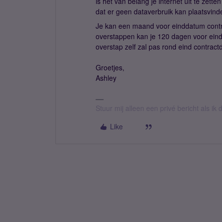
is het van belang je internet uit te zett
dat er geen dataverbruik kan plaatsvind
Je kan een maand voor einddatum contr
overstappen kan je 120 dagen voor ein
overstap zelf zal pas rond eind contract
Groetjes,
Ashley
Stuur mij alleen een privé bericht als i
Like