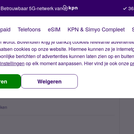
Betrouwbaar 5G-netwerk van
36
kies van Simyo
paid
Telefoons
eSIM
KPN & Simyo Compleet
okies op onze website. Met deze cookies zorgen wij ervoor dat j
 wordt. Bovendien krijg je dankzij cookies relevante advertentie
laatsen cookies op onze website. Hiermee kunnen ze je internet
oonlijke berichten of advertenties kunnen laten zien op en buite
instellingen
op elk moment aanpassen. Hier vind je ook onze
p
m factuur hoger?
ren
Weigeren
eken