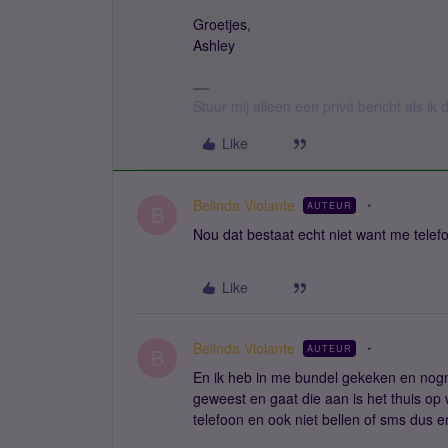
Groetjes,
Ashley
Stuur mij alleen een privé bericht als i
Like
Belinda Violante
AUTEUR
B
Nou dat bestaat echt niet want me telef
Like
Belinda Violante
AUTEUR
B
En ik heb in me bundel gekeken en nogma
geweest en gaat die aan is het thuis op w
telefoon en ook niet bellen of sms dus er