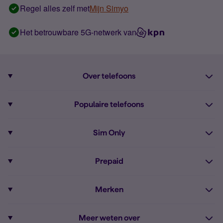
Regel alles zelf met
Mijn Simyo
Het betrouwbare 5G-netwerk van
Over telefoons
Abonnement met telefoon
Populaire telefoons
Informatie over telefoons
Pixel 10
Sim Only
Alle telefoons
Pixel 9a
Sim Only
Prepaid
iPhone 16
Sim Only internet
Prepaid
iPhone 16e
Merken
Onbeperkt bellen
Bestel Prepaid simkaart
iPhone 15
Apple
Zakelijk Sim Only abonnement
Meer weten over
Prepaid tegoed opwaarderen