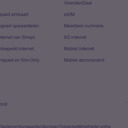
VriendenDeal
epaid simkaart
eSIM
tegoed opwaarderen
Meerdere nummers
nternet van Simyo
5G internet
nbeperkt internet
Mobiel internet
Prepaid en Sim Only
Mobiel abonnement
bond
Disclaimer
Voorwaarden
Storingen
Toegankelijkheid
Veilig online