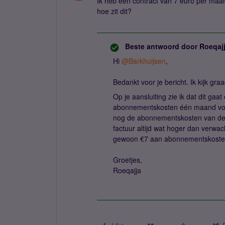
Ik heb een contract van 7 euro per maan
hoe zit dit?
Beste antwoord door
Roeqaj
Hi
@Barkhuijsen
,
Bedankt voor je bericht. Ik kijk gr
Op je aansluiting zie ik dat dit gaa
abonnementskosten één maand vooru
nog de abonnementskosten van de m
factuur altijd wat hoger dan verwa
gewoon €7 aan abonnementskosten, t
Groetjes,
Roeqajja