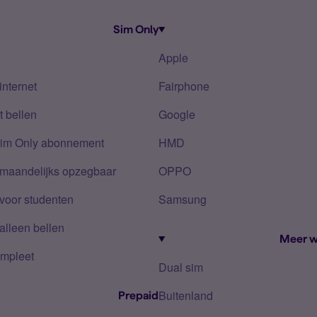
Sim Only
Apple
internet
Fairphone
 bellen
Google
Sim Only abonnement
HMD
 maandelijks opzegbaar
OPPO
voor studenten
Samsung
alleen bellen
Meer w
mpleet
Dual sim
Buitenland
Prepaid