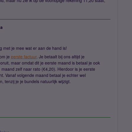
d, maar nu zie ik op de voorlopige rekening 11,20 staat,
ja
aag met je mee wat er aan de hand is!
t om je
eerste factuur
. Je betaalt bij ons altijd je
it, maar omdat dit je eerste maand is betaal je ook
aand zelf naar rato (€4,20). Hierdoor is je eerste
cht. Vanaf volgende maand betaal je echter wel
enzij je je bundels natuurlijk wijzigt.