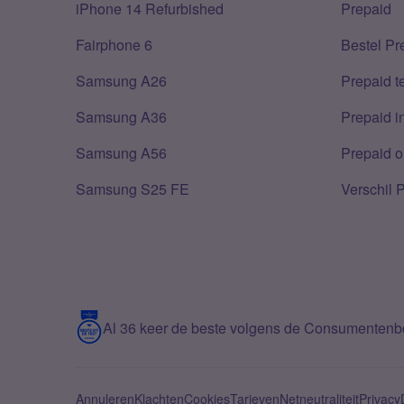
iPhone 14 Refurbished
Prepaid
Fairphone 6
Bestel Pr
Samsung A26
Prepaid 
Samsung A36
Prepaid i
Samsung A56
Prepaid o
Samsung S25 FE
Verschil 
Al 36 keer de beste volgens de Consumenten
Annuleren
Klachten
Cookies
Tarieven
Netneutraliteit
Privacy