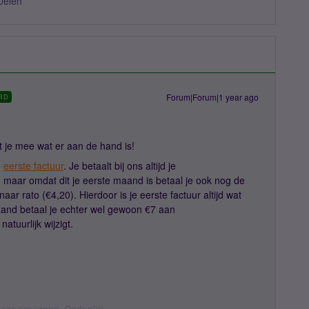
Delen
Forum|Forum|1 year ago
RD
et je mee wat er aan de hand is!
e
eerste factuur
. Je betaalt bij ons altijd je
aar omdat dit je eerste maand is betaal je ook nog de
 rato (€4,20). Hierdoor is je eerste factuur altijd wat
and betaal je echter wel gewoon €7 aan
atuurlijk wijzigt.