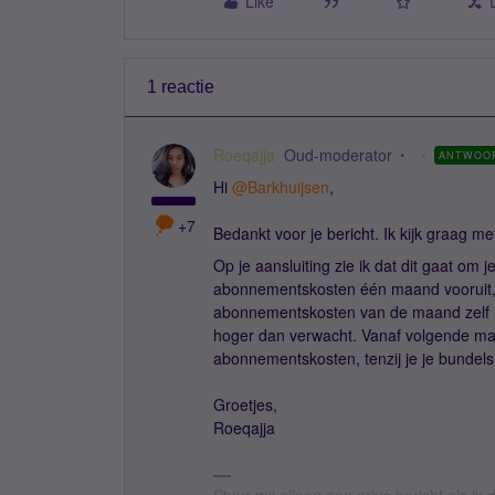
Like
1 reactie
Roeqajja
Oud-moderator
ANTWOO
Hi
@Barkhuijsen
,
+7
Bedankt voor je bericht. Ik kijk graag m
Op je aansluiting zie ik dat dit gaat om j
abonnementskosten één maand vooruit, m
abonnementskosten van de maand zelf naar
hoger dan verwacht. Vanaf volgende ma
abonnementskosten, tenzij je je bundels n
Groetjes,
Roeqajja