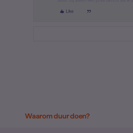
Stuur mij alleen een privé bericht als i
Like
Waarom duur doen?