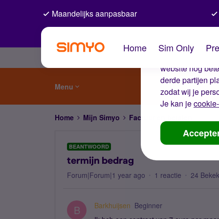
Maandelijks aanpasbaar
De coo
Home
Sim Only
Pre
Wij gebruiken co
website nog beter
derde partijen p
Menu
zodat wij je pers
Je kan je
cookie-
Home
Mijn Simyo
Factuur en betalen
termi
Accepte
BEANTWOORD
termijn bedrag
Forum|Forum|1 year ago
1 reactie
24 Beke
Barkhuijsen
Beginner
B