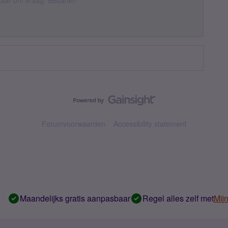
k daar om vraag. Bedankt!
Forumvoorwaarden
Accessibility statement
Maandelijks gratis aanpasbaar
Regel alles zelf met
Mij