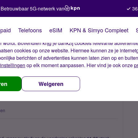
Betrouwbaar 5G-netwerk van
36
kies van Simyo
paid
Telefoons
eSIM
KPN & Simyo Compleet
okies op onze website. Met deze cookies zorgen wij ervoor dat j
 wordt. Bovendien krijg je dankzij cookies relevante advertentie
laatsen cookies op onze website. Hiermee kunnen ze je internet
oonlijke berichten of advertenties kunnen laten zien op en buite
instellingen
op elk moment aanpassen. Hier vind je ook onze
p
jn bedrag
ren
Weigeren
ken