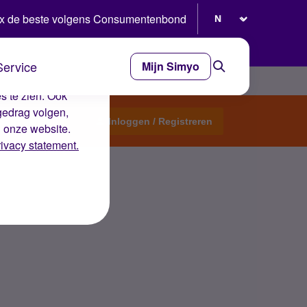
Selecteer taal
x de beste volgens Consumentenbond
Service
Mijn Simyo
e ervaring op de
s te zien. Ook
gedrag volgen,
Start een topic
Inloggen / Registreren
n onze website.
rivacy statement.