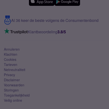
Over Simyo
Samsung
Meerdere nummers
Samsung S25 FE
Blog
5G internet
Contact
Al 36 keer de beste volgens de Consumentenbond
Mobiel internet
VoLTE 4G bellen
Klantbeoordeling
3.8/5
Mobiel abonnement
Simkaart
Annuleren
Klachten
Cookies
Tarieven
Netneutraliteit
Privacy
Disclaimer
Voorwaarden
Storingen
Toegankelijkheid
Veilig online