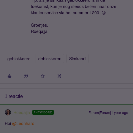
Tip: als je simkaart geblokkeerd is in de
toekomst, kun je nog steeds bellen naar onze
klantenservice via het nummer 1200. 😉
Groetjes,
Roeqajja
geblokkeerd
deblokkeren
Simkaart
1 reactie
Roeqajja
Forum|Forum|1 year ago
ANTWOORD
Hoi
@Leonhard
,